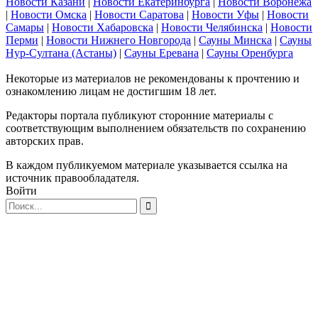
Новости Казани
|
Новости Екатеринбурга
|
Новости Воронежа
|
Новости Омска
|
Новости Саратова
|
Новости Уфы
|
Новости
Самары
|
Новости Хабаровска
|
Новости Челябинска
|
Новости
Перми
|
Новости Нижнего Новгорода
|
Сауны Минска
|
Сауны
Нур-Султана (Астаны)
|
Сауны Еревана
|
Сауны Оренбурга
Некоторые из материалов не рекомендованы к прочтению и
ознакомлению лицам не достигшим 18 лет.
Редакторы портала публикуют сторонние материалы с
соответствующим выполнением обязательств по сохранению
авторских прав.
В каждом публикуемом материале указывается ссылка на
источник правообладателя.
Войти