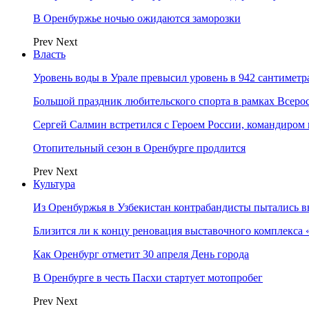
В Оренбуржье ночью ожидаются заморозки
Prev
Next
Власть
Уровень воды в Урале превысил уровень в 942 сантиметра
Большой праздник любительского спорта в рамках Всеро
Сергей Салмин встретился с Героем России, командиро
Отопительный сезон в Оренбурге продлится
Prev
Next
Культура
Из Оренбуржья в Узбекистан контрабандисты пытались в
Близится ли к концу реновация выставочного комплекса 
Как Оренбург отметит 30 апреля День города
В Оренбурге в честь Пасхи стартует мотопробег
Prev
Next