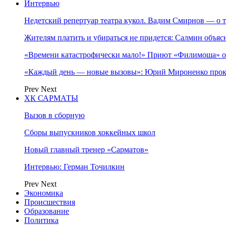
Интервью
Недетский репертуар театра кукол. Вадим Смирнов — о т
Жителям платить и убираться не придется: Салмин объя
«Времени катастрофически мало!» Приют «Филимоша» об
«Каждый день — новые вызовы»: Юрий Мироненко прок
Prev
Next
ХК САРМАТЫ
Вызов в сборную
Сборы выпускников хоккейных школ
Новый главный тренер «Сарматов»
Интервью: Герман Точилкин
Prev
Next
Экономика
Происшествия
Образование
Политика