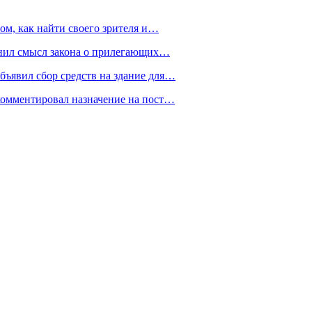
ом, как найти своего зрителя и…
снил смысл закона о прилегающих…
ъявил сбор средств на здание для…
омментировал назначение на пост…