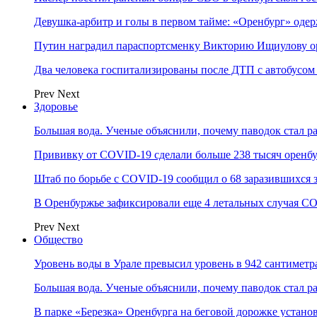
Девушка-арбитр и голы в первом тайме: «Оренбург» оде
Путин наградил параспортсменку Викторию Ищиулову о
Два человека госпитализированы после ДТП с автобусом
Prev
Next
Здоровье
Большая вода. Ученые объяснили, почему паводок стал 
Прививку от COVID-19 сделали больше 238 тысяч оренб
Штаб по борьбе с СOVID-19 сообщил о 68 заразившихся 
В Оренбуржье зафиксировали еще 4 летальных случая C
Prev
Next
Общество
Уровень воды в Урале превысил уровень в 942 сантиметра
Большая вода. Ученые объяснили, почему паводок стал 
В парке «Березка» Оренбурга на беговой дорожке устан