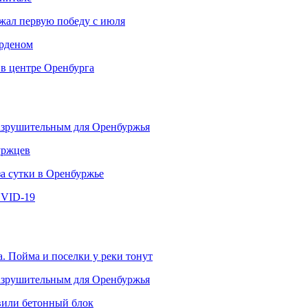
ржал первую победу с июля
рденом
 в центре Оренбурга
разрушительным для Оренбуржья
уржцев
за сутки в Оренбуржье
OVID-19
. Пойма и поселки у реки тонут
разрушительным для Оренбуржья
овили бетонный блок