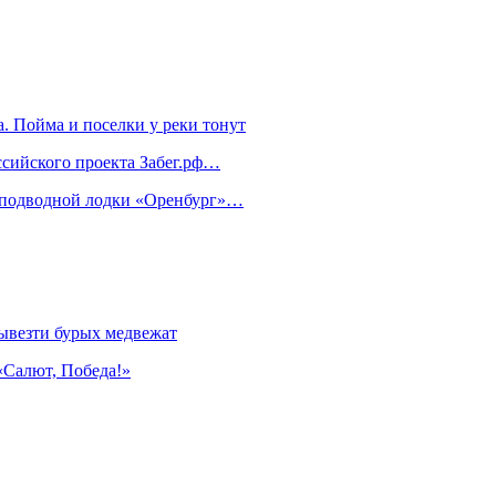
. Пойма и поселки у реки тонут
ссийского проекта Забег.рф…
м подводной лодки «Оренбург»…
ывезти бурых медвежат
«Салют, Победа!»