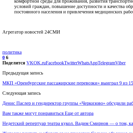
комфортной среды для проживания, развития транспортн
условий граждан, повышение доступности и качества обра
постоянного населения и привлечения медицинских рабо
Агрегатор новостей 24СМИ
политика
0
6
Поделится
VK
OK.ru
Facebook
Twitter
WhatsApp
Telegram
Viber
Предыдущая запись
МКП «Оренбургские пассажирские перевозки» выиграл 9 из 15
Следующая запись
Денис Паслер и гендиректор группы «Черкизово» обсудили р
Вам также могут понравиться
Еще от автора
Недетский репертуар театра кукол. Вадим Смирнов — о том, к