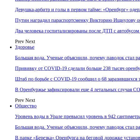
Девушка-арбитр и голы в первом тайме: «Оренбург» оде
Путин наградил параспортсменку Викторию Ищиулову о
Два человека госпитализированы после ДТП с автобусом
Prev
Next
Здоровье
Большая вода. Ученые объяснили, почему паводок стал 
Прививку от COVID-19 сделали больше 238 тысяч оренб
Штаб по борьбе с СOVID-19 сообщил о 68 заразившихся 
В Оренбуржье зафиксировали еще 4 летальных случая C
Prev
Next
Общество
Уровень воды в Урале превысил уровень в 942 сантиметра
Большая вода. Ученые объяснили, почему паводок стал 
В парке «Березка» Оренбурга на беговой дорожке устан