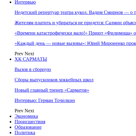
Интервью
Недетский репертуар театра кукол. Вадим Смирнов — о т
Жителям платить и убираться не придется: Салмин объя
«Времени катастрофически мало!» Приют «Филимоша» об
«Каждый день — новые вызовы»: Юрий Мироненко прок
Prev
Next
ХК САРМАТЫ
Вызов в сборную
Сборы выпускников хоккейных школ
Новый главный тренер «Сарматов»
Интервью: Герман Точилкин
Prev
Next
Экономика
Происшествия
Образование
Политика