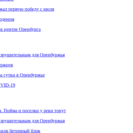
ржал первую победу с июля
рденом
 в центре Оренбурга
разрушительным для Оренбуржья
уржцев
за сутки в Оренбуржье
OVID-19
. Пойма и поселки у реки тонут
разрушительным для Оренбуржья
овили бетонный блок