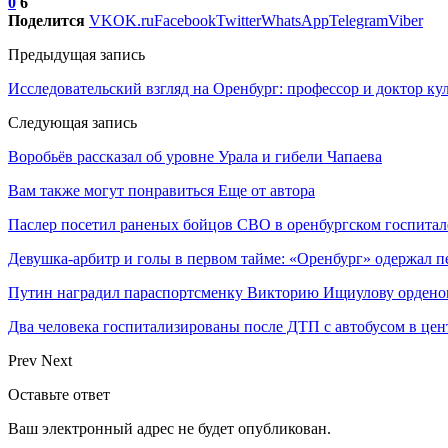
0
6
Поделится
VK
OK.ru
Facebook
Twitter
WhatsApp
Telegram
Viber
Предыдущая запись
Исследовательский взгляд на Оренбург: профессор и доктор к
Следующая запись
Воробьёв рассказал об уровне Урала и гибели Чапаева
Вам также могут понравиться
Еще от автора
Паслер посетил раненых бойцов СВО в оренбургском госпитал
Девушка-арбитр и голы в первом тайме: «Оренбург» одержал п
Путин наградил параспортсменку Викторию Ищиулову ордено
Два человека госпитализированы после ДТП с автобусом в цен
Prev
Next
Оставьте ответ
Ваш электронный адрес не будет опубликован.