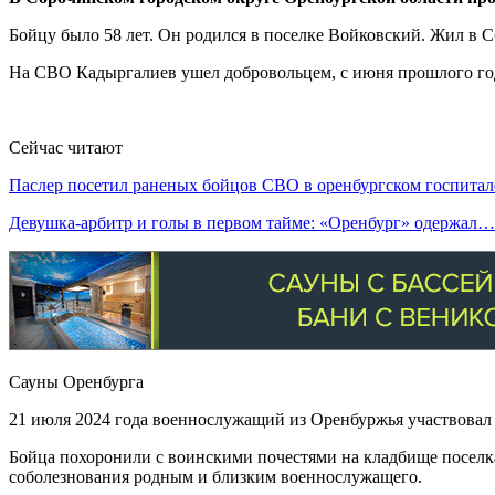
Бойцу было 58 лет. Он родился в поселке Войковский. Жил в С
На СВО Кадыргалиев ушел добровольцем, с июня прошлого года
Сейчас читают
Паслер посетил раненых бойцов СВО в оренбургском госпитал
Девушка-арбитр и голы в первом тайме: «Оренбург» одержал…
Сауны Оренбурга
21 июля 2024 года военнослужащий из Оренбуржья участвовал
Бойца похоронили с воинскими почестями на кладбище поселк
соболезнования родным и близким военнослужащего.