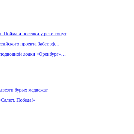
. Пойма и поселки у реки тонут
ссийского проекта Забег.рф…
м подводной лодки «Оренбург»…
ывезти бурых медвежат
«Салют, Победа!»