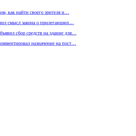
ом, как найти своего зрителя и…
снил смысл закона о прилегающих…
ъявил сбор средств на здание для…
омментировал назначение на пост…