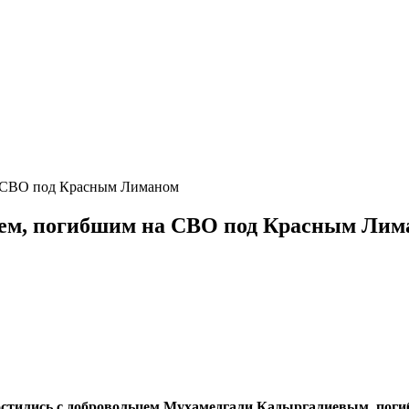
а СВО под Красным Лиманом
цем, погибшим на СВО под Красным Лим
остились с добровольцем Мухамедгали Кадыргалиевым, поги