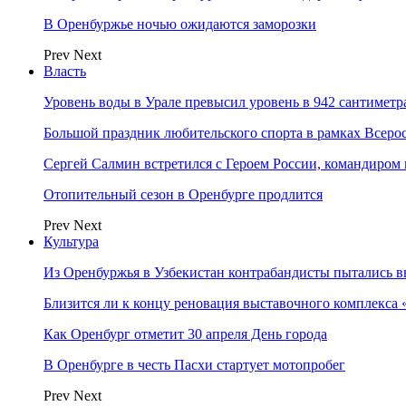
В Оренбуржье ночью ожидаются заморозки
Prev
Next
Власть
Уровень воды в Урале превысил уровень в 942 сантиметра
Большой праздник любительского спорта в рамках Всеро
Сергей Салмин встретился с Героем России, командиро
Отопительный сезон в Оренбурге продлится
Prev
Next
Культура
Из Оренбуржья в Узбекистан контрабандисты пытались в
Близится ли к концу реновация выставочного комплекса 
Как Оренбург отметит 30 апреля День города
В Оренбурге в честь Пасхи стартует мотопробег
Prev
Next