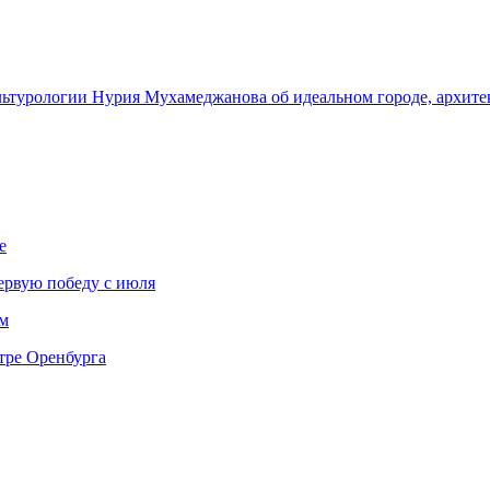
ультурологии Нурия Мухамеджанова об идеальном городе, архите
е
ервую победу с июля
м
тре Оренбурга