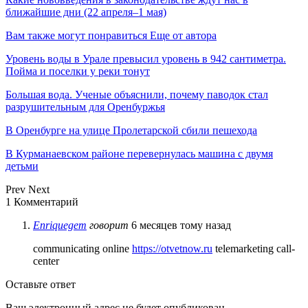
ближайшие дни (22 апреля–1 мая)
Вам также могут понравиться
Еще от автора
Уровень воды в Урале превысил уровень в 942 сантиметра.
Пойма и поселки у реки тонут
Большая вода. Ученые объяснили, почему паводок стал
разрушительным для Оренбуржья
В Оренбурге на улице Пролетарской сбили пешехода
В Курманаевском районе перевернулась машина с двумя
детьми
Prev
Next
1 Комментарий
Enriquegem
говорит
6 месяцев тому назад
communicating online
https://otvetnow.ru
telemarketing call-
center
Оставьте ответ
Ваш электронный адрес не будет опубликован.