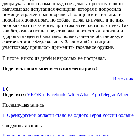
двора указанного дома никуда не делась, при этом в окно
выглядывала испуганная женщина, которая и попросила
помощи стражей правопорядка. Полицейские попытались
подойти к животному, но собака, рыча, кинулась и на них,
норовя схватить за ноги, при этом из ее пасти шла пена. Так
как бездомная псина представляла опасность для жизни и
здоровья людей и была явно больна, оценив обстановку, в
соответствии с Федеральным Законом «О полиции»
участковому пришлось применить табельное оружие.
В итоге, никто из детей и взрослых не пострадал.
Поделись своим мнением в комментариях!
Источник
1
6
Поделится
VK
OK.ru
Facebook
Twitter
WhatsApp
Telegram
Viber
Предыдущая запись
В Оренбургской области стало на одного Героя России больше
Следующая запись
Какие нововведения в законодательстве ждут нас в