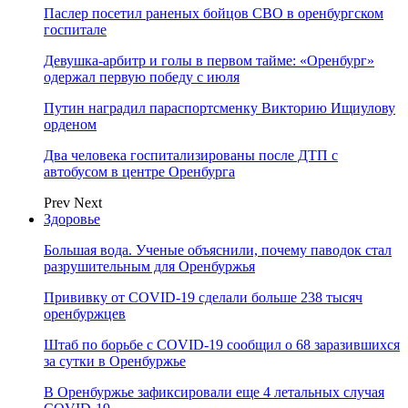
Паслер посетил раненых бойцов СВО в оренбургском
госпитале
Девушка-арбитр и голы в первом тайме: «Оренбург»
одержал первую победу с июля
Путин наградил параспортсменку Викторию Ищиулову
орденом
Два человека госпитализированы после ДТП с
автобусом в центре Оренбурга
Prev
Next
Здоровье
Большая вода. Ученые объяснили, почему паводок стал
разрушительным для Оренбуржья
Прививку от COVID-19 сделали больше 238 тысяч
оренбуржцев
Штаб по борьбе с СOVID-19 сообщил о 68 заразившихся
за сутки в Оренбуржье
В Оренбуржье зафиксировали еще 4 летальных случая