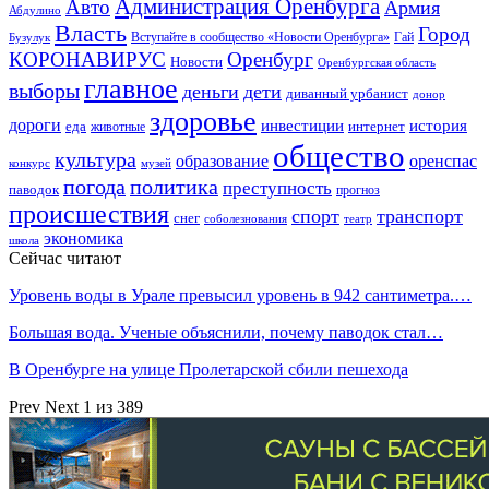
Администрация Оренбурга
Авто
Армия
Абдулино
Власть
Город
Гай
Бузулук
Вступайте в сообщество «Новости Оренбурга»
КОРОНАВИРУС
Оренбург
Новости
Оренбургская область
главное
выборы
деньги
дети
диванный урбанист
донор
здоровье
дороги
инвестиции
история
еда
интернет
животные
общество
культура
образование
оренспас
конкурс
музей
погода
политика
преступность
паводок
прогноз
происшествия
спорт
транспорт
снег
соболезнования
театр
экономика
школа
Сейчас читают
Уровень воды в Урале превысил уровень в 942 сантиметра.…
Большая вода. Ученые объяснили, почему паводок стал…
В Оренбурге на улице Пролетарской сбили пешехода
Prev
Next
1 из 389