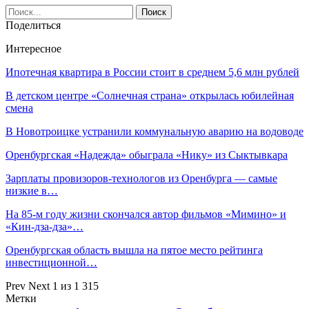
Поделиться
Интересное
Ипотечная квартира в России стоит в среднем 5,6 млн рублей
В детском центре «Солнечная страна» открылась юбилейная
смена
В Новотроицке устранили коммунальную аварию на водоводе
Оренбургская «Надежда» обыграла «Нику» из Сыктывкара
Зарплаты провизоров-технологов из Оренбурга — самые
низкие в…
На 85-м году жизни скончался автор фильмов «Мимино» и
«Кин-дза-дза»…
Оренбургская область вышла на пятое место рейтинга
инвестиционной…
Prev
Next
1 из 1 315
Метки