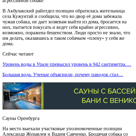
В Акбулакский райотдел полиции обратилась жительница
села Кужунтай и сообщила, что во двор её дома забежала
чужая собака, не дает хозяевам выйти из дома, бросается на
них, пытается покусать и ведет себя крайне агрессивно,
возможно, поражена бешенством. Люди просто не знали, что
им делать, оказавшись в таком собачьем «плену» у себя же
дома.
Сейчас читают
Уровень воды в Урале превысил уровень в 942 сантиметра.…
Большая вода. Ученые объяснили, почему паводок стал…
Сауны Оренбурга
На место выехали участковые уполномоченные полиции
Александр Журавлев и Вадим Савченко. Бродячая собака со