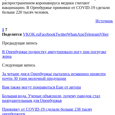
распространением коронавируса медики считают
вакцинацию. В Оренбуржье прививки от COVID-19 сделали
больше 220 тысяч человек.
Источник
1
7
Поделится
VK
OK.ru
Facebook
Twitter
WhatsApp
Telegram
Viber
Предыдущая запись
В Оренбуржье подростку ампутировало ногу при погрузке
зерна
Следующая запись
За четыре дня в Оренбуржье пытались незаконно провезти
почти 30 тонн молочной продукции
Вам также могут понравиться
Еще от автора
Большая вода. Ученые объяснили, почему паводок стал
разрушительным для Оренбуржья
Прививку от COVID-19 сделали больше 238 тысяч
оренбуржцев