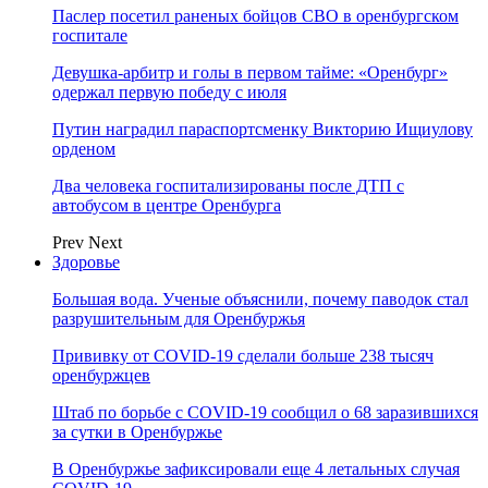
Паслер посетил раненых бойцов СВО в оренбургском
госпитале
Девушка-арбитр и голы в первом тайме: «Оренбург»
одержал первую победу с июля
Путин наградил параспортсменку Викторию Ищиулову
орденом
Два человека госпитализированы после ДТП с
автобусом в центре Оренбурга
Prev
Next
Здоровье
Большая вода. Ученые объяснили, почему паводок стал
разрушительным для Оренбуржья
Прививку от COVID-19 сделали больше 238 тысяч
оренбуржцев
Штаб по борьбе с СOVID-19 сообщил о 68 заразившихся
за сутки в Оренбуржье
В Оренбуржье зафиксировали еще 4 летальных случая