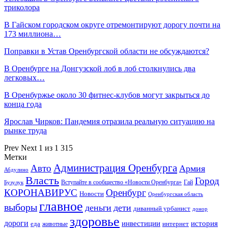
триколора
В Гайском городском округе отремонтируют дорогу почти на
173 миллиона…
Поправки в Устав Оренбургской области не обсуждаются?
В Оренбурге на Донгузской лоб в лоб столкнулись два
легковых…
В Оренбуржье около 30 фитнес-клубов могут закрыться до
конца года
Ярослав Чирков: Пандемия отразила реальную ситуацию на
рынке труда
Prev
Next
1 из 1 315
Метки
Администрация Оренбурга
Авто
Армия
Абдулино
Власть
Город
Гай
Бузулук
Вступайте в сообщество «Новости Оренбурга»
КОРОНАВИРУС
Оренбург
Новости
Оренбургская область
главное
выборы
деньги
дети
диванный урбанист
донор
здоровье
дороги
инвестиции
история
еда
интернет
животные