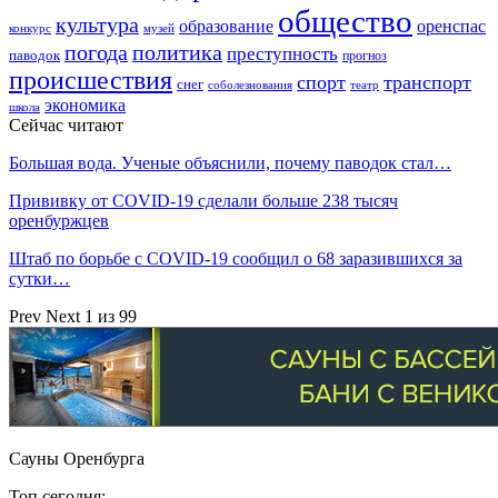
общество
культура
образование
оренспас
конкурс
музей
погода
политика
преступность
паводок
прогноз
происшествия
спорт
транспорт
снег
соболезнования
театр
экономика
школа
Сейчас читают
Большая вода. Ученые объяснили, почему паводок стал…
Прививку от COVID-19 сделали больше 238 тысяч
оренбуржцев
Штаб по борьбе с СOVID-19 сообщил о 68 заразившихся за
сутки…
Prev
Next
1 из 99
Сауны Оренбурга
Топ сегодня: