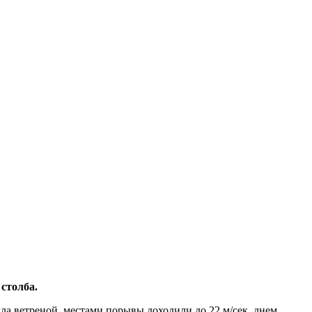
 столба.
ла ветреной, местами порывы доходили до 22 м/сек, днем