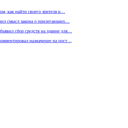
ом, как найти своего зрителя и…
снил смысл закона о прилегающих…
ъявил сбор средств на здание для…
омментировал назначение на пост…