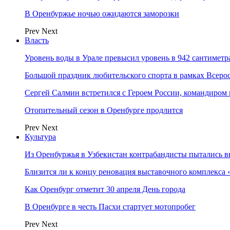
В Оренбуржье ночью ожидаются заморозки
Prev
Next
Власть
Уровень воды в Урале превысил уровень в 942 сантиметра
Большой праздник любительского спорта в рамках Всеро
Сергей Салмин встретился с Героем России, командиро
Отопительный сезон в Оренбурге продлится
Prev
Next
Культура
Из Оренбуржья в Узбекистан контрабандисты пытались в
Близится ли к концу реновация выставочного комплекса 
Как Оренбург отметит 30 апреля День города
В Оренбурге в честь Пасхи стартует мотопробег
Prev
Next