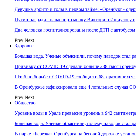
Девушка-арбитр и голы в первом тайме: «Оренбург» оде
Путин наградил параспортсменку Викторию Ищиулову о
Два человека госпитализированы после ДТП с автобусом
Prev
Next
Здоровье
Большая вода. Ученые объяснили, почему паводок стал 
Прививку от COVID-19 сделали больше 238 тысяч оренб
Штаб по борьбе с СOVID-19 сообщил о 68 заразившихся 
В Оренбуржье зафиксировали еще 4 летальных случая C
Prev
Next
Общество
Уровень воды в Урале превысил уровень в 942 сантиметра
Большая вода. Ученые объяснили, почему паводок стал 
В парке «Березка» Оренбурга на беговой дорожке устан