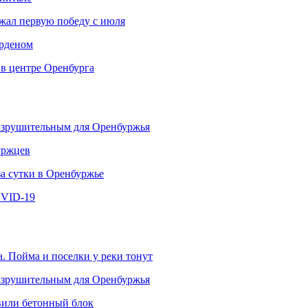
ржал первую победу с июля
рденом
 в центре Оренбурга
разрушительным для Оренбуржья
уржцев
за сутки в Оренбуржье
OVID-19
. Пойма и поселки у реки тонут
разрушительным для Оренбуржья
овили бетонный блок