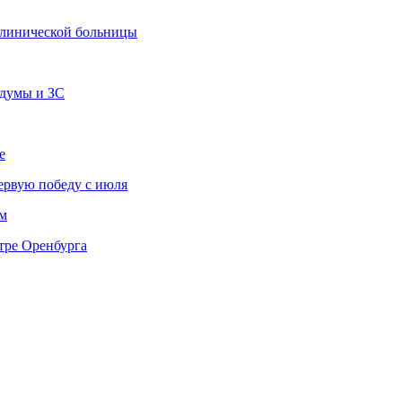
 клинической больницы
сдумы и ЗС
е
ервую победу с июля
м
тре Оренбурга