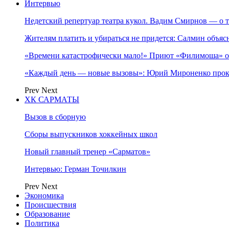
Интервью
Недетский репертуар театра кукол. Вадим Смирнов — о т
Жителям платить и убираться не придется: Салмин объя
«Времени катастрофически мало!» Приют «Филимоша» об
«Каждый день — новые вызовы»: Юрий Мироненко прок
Prev
Next
ХК САРМАТЫ
Вызов в сборную
Сборы выпускников хоккейных школ
Новый главный тренер «Сарматов»
Интервью: Герман Точилкин
Prev
Next
Экономика
Происшествия
Образование
Политика