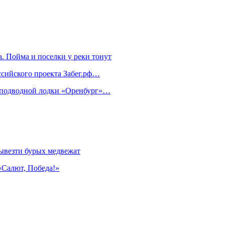
. Пойма и поселки у реки тонут
ссийского проекта Забег.рф…
м подводной лодки «Оренбург»…
ывезти бурых медвежат
«Салют, Победа!»