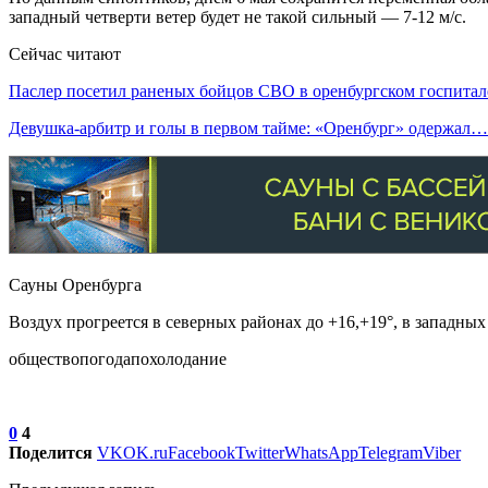
западный четверти ветер будет не такой сильный — 7-12 м/с.
Сейчас читают
Паслер посетил раненых бойцов СВО в оренбургском госпитал
Девушка-арбитр и голы в первом тайме: «Оренбург» одержал…
Сауны Оренбурга
Воздух прогреется в северных районах до +16,+19°, в западных
обществопогодапохолодание
0
4
Поделится
VK
OK.ru
Facebook
Twitter
WhatsApp
Telegram
Viber