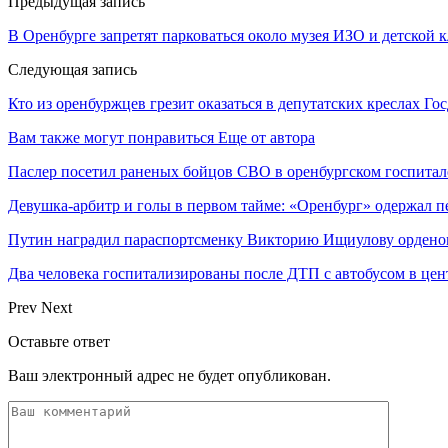
Предыдущая запись
В Оренбурге запретят парковаться около музея ИЗО и детской
Следующая запись
Кто из оренбуржцев грезит оказаться в депутатских креслах Го
Вам также могут понравиться
Еще от автора
Паслер посетил раненых бойцов СВО в оренбургском госпитал
Девушка-арбитр и голы в первом тайме: «Оренбург» одержал п
Путин наградил параспортсменку Викторию Ищиулову ордено
Два человека госпитализированы после ДТП с автобусом в цен
Prev
Next
Оставьте ответ
Ваш электронный адрес не будет опубликован.