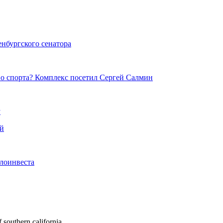
нбургского сенатора
о спорта? Комплекс посетил Сергей Салмин
у
ей
лоинвеста
of southern california