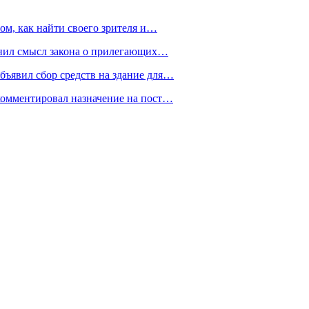
ом, как найти своего зрителя и…
снил смысл закона о прилегающих…
ъявил сбор средств на здание для…
омментировал назначение на пост…