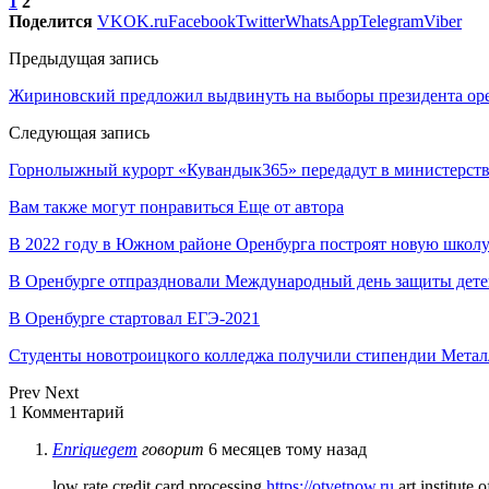
1
2
Поделится
VK
OK.ru
Facebook
Twitter
WhatsApp
Telegram
Viber
Предыдущая запись
Жириновский предложил выдвинуть на выборы президента оре
Следующая запись
Горнолыжный курорт «Кувандык365» передадут в министерств
Вам также могут понравиться
Еще от автора
В 2022 году в Южном районе Оренбурга построят новую школ
В Оренбурге отпраздновали Международный день защиты дет
В Оренбурге стартовал ЕГЭ-2021
Студенты новотроицкого колледжа получили стипендии Метал
Prev
Next
1 Комментарий
Enriquegem
говорит
6 месяцев тому назад
low rate credit card processing
https://otvetnow.ru
art institute 