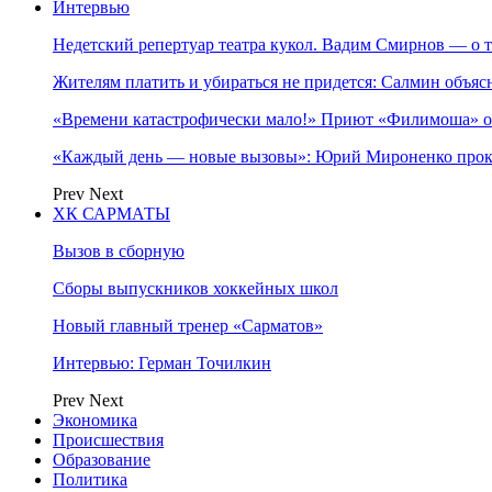
Интервью
Недетский репертуар театра кукол. Вадим Смирнов — о т
Жителям платить и убираться не придется: Салмин объя
«Времени катастрофически мало!» Приют «Филимоша» об
«Каждый день — новые вызовы»: Юрий Мироненко прок
Prev
Next
ХК САРМАТЫ
Вызов в сборную
Сборы выпускников хоккейных школ
Новый главный тренер «Сарматов»
Интервью: Герман Точилкин
Prev
Next
Экономика
Происшествия
Образование
Политика