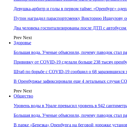
Девушка-арбитр и голы в первом тайме: «Оренбург» оде
Путин наградил параспортсменку Викторию Ищиулову о
Два человека госпитализированы после ДТП с автобусом
Prev
Next
Здоровье
Большая вода. Ученые объяснили, почему паводок стал 
Прививку от COVID-19 сделали больше 238 тысяч оренб
Штаб по борьбе с СOVID-19 сообщил о 68 заразившихся 
В Оренбуржье зафиксировали еще 4 летальных случая C
Prev
Next
Общество
Уровень воды в Урале превысил уровень в 942 сантиметра
Большая вода. Ученые объяснили, почему паводок стал 
В парке «Березка» Оренбурга на беговой дорожке устан