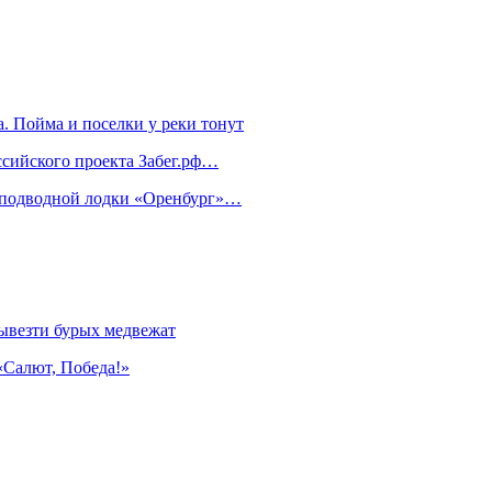
. Пойма и поселки у реки тонут
ссийского проекта Забег.рф…
м подводной лодки «Оренбург»…
ывезти бурых медвежат
«Салют, Победа!»