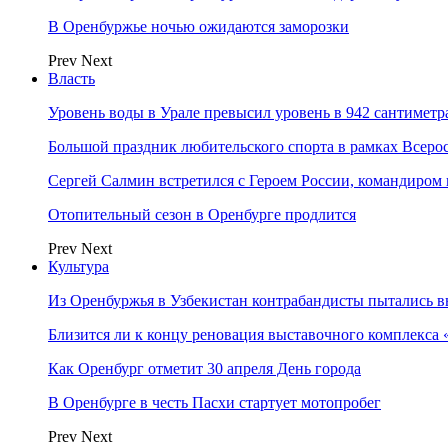
В Оренбуржье ночью ожидаются заморозки
Prev
Next
Власть
Уровень воды в Урале превысил уровень в 942 сантиметра
Большой праздник любительского спорта в рамках Всеро
Сергей Салмин встретился с Героем России, командиро
Отопительный сезон в Оренбурге продлится
Prev
Next
Культура
Из Оренбуржья в Узбекистан контрабандисты пытались в
Близится ли к концу реновация выставочного комплекса 
Как Оренбург отметит 30 апреля День города
В Оренбурге в честь Пасхи стартует мотопробег
Prev
Next