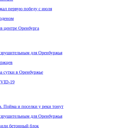
ржал первую победу с июля
рденом
 в центре Оренбурга
разрушительным для Оренбуржья
уржцев
за сутки в Оренбуржье
OVID-19
. Пойма и поселки у реки тонут
разрушительным для Оренбуржья
овили бетонный блок