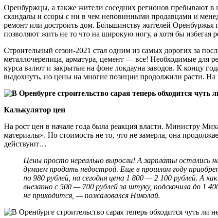
Оренбуржцы, а также жители соседних регионов пребывают в 
скандалы и ссоры с ни в чем неповинными продавцами и менед
ремонт или достроить дом. Большинству жителей Оренбуржья п
позволяют жить не то что на широкую ногу, а хотя бы избегая
Строительный сезон-2021 стал одним из самых дорогих за посл
металлочерепица, арматура, цемент — все! Необходимые для ре
курса валют и закрытые на фоне локдауна заводов. К концу г
выдохнуть, но цены на многие позиции продолжили расти. На нек
Калькулятор цен
На рост цен в начале года была реакция власти. Министру Ми
материалы». Но стоимость не то, что не замерла, она продолжа
действуют…
Цены просто нереально выросли! А зарплаты остались на
думаем продать недострой. Еще в прошлом году приобрета
по 980 рублей, на сегодня цена 1 800 — 2 100 рублей. А
внезапно с 500 — 700 рублей за штуку, подскочила до 1
не приходится, — пожаловался Николай.