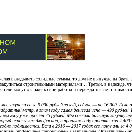
елая вкладывать солидные суммы, то другие вынуждены брать за
ы закупиться строительными материалами… Третьи, в надежде, ч
ватели могут отложить свои работы и переждать взлет стоимост
мы закупали ее за 9 000 рублей за куб, сейчас — по 16 000. Ес
вадратный метр, в этом году самая дешевая цена — 490 рублей.
шнем году уже просят 75 рублей. Мы сделали большую закупку ар
й используем для фасада, в прошлом году продавали за 4 400 за
дно поднимается. Если в 2016 — 2017 годах его покупали за 4 00
рожали отделочные строительные материалы. Объективных при