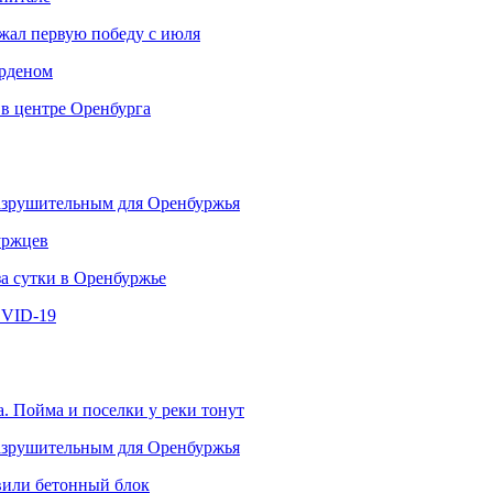
ржал первую победу с июля
рденом
 в центре Оренбурга
разрушительным для Оренбуржья
уржцев
за сутки в Оренбуржье
OVID-19
. Пойма и поселки у реки тонут
разрушительным для Оренбуржья
овили бетонный блок