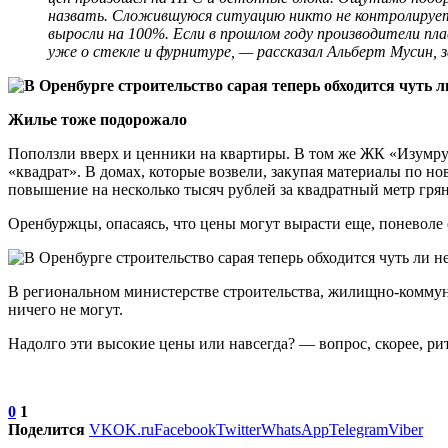
назвать. Сложившуюся ситуацию никто не контролирует.
выросли на 100%. Если в прошлом году производители пла
уже о стекле и фурнитуре, — рассказал Альберт Мусин,
Жилье тоже подорожало
Поползли вверх и ценники на квартиры. В том же ЖК «Изумрудны
«квадрат». В домах, которые возвели, закупая материалы по н
повышение на несколько тысяч рублей за квадратный метр грян
Оренбуржцы, опасаясь, что цены могут вырасти еще, поневоле
В региональном министерстве строительства, жилищно-коммунал
ничего не могут.
Надолго эти высокие цены или навсегда? — вопрос, скорее, ри
0
1
Поделится
VK
OK.ru
Facebook
Twitter
WhatsApp
Telegram
Viber