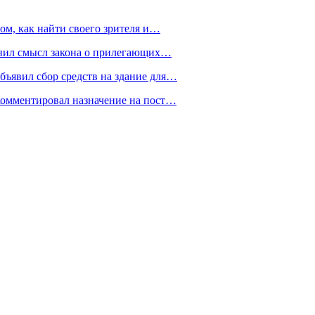
ом, как найти своего зрителя и…
снил смысл закона о прилегающих…
ъявил сбор средств на здание для…
омментировал назначение на пост…