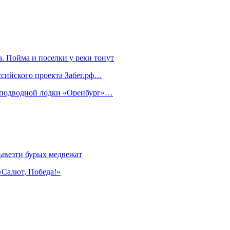
. Пойма и поселки у реки тонут
ссийского проекта Забег.рф…
м подводной лодки «Оренбург»…
ывезти бурых медвежат
«Салют, Победа!»