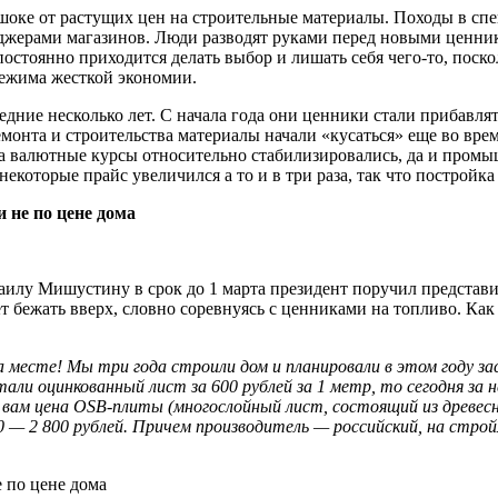
шоке от растущих цен на строительные материалы. Походы в сп
жерами магазинов. Люди разводят руками перед новыми ценника
остоянно приходится делать выбор и лишать себя чего-то, поск
 режима жесткой экономии.
едние несколько лет. С начала года они ценники стали прибавля
монта и строительства материалы начали «кусаться» еще во вре
ода валютные курсы относительно стабилизировались, да и пром
оторые прайс увеличился а то и в три раза, так что постройка т
хаилу Мишустину в срок до 1 марта президент поручил представ
ет бежать вверх, словно соревнуясь с ценниками на топливо. Как
 месте! Мы три года строили дом и планировали в этом году за
ли оцинкованный лист за 600 рублей за 1 метр, то сегодня за 
 как вам цена OSB-плиты (многослойный лист, состоящий из древе
 400 — 2 800 рублей. Причем производитель — российский, на с