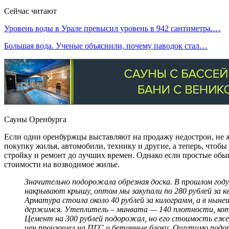
Сейчас читают
Уровень воды в Урале превысил уровень в 942 сантиметра.…
Большая вода. Ученые объяснили, почему паводок стал…
Сауны Оренбурга
Если одни оренбуржцы выставляют на продажу недострои, не ж
покупку жилья, автомобили, технику и другие, а теперь, чтоб
стройку и ремонт до лучших времен. Однако если простые обы
стоимости на возводимое жилье.
Значительно подорожала обрезная доска. В прошлом году 
накрывают крышу, оптом мы закупали по 280 рублей за к
Арматура стоила около 40 рублей за килограмм, а в ныне
держимся. Утеплитель – минвата — 140 плотности, которы
Цемент на 300 рублей подорожал, но его стоимость ежего
цен произошел на ПГС и бетонные блоки. Ощутимо подо