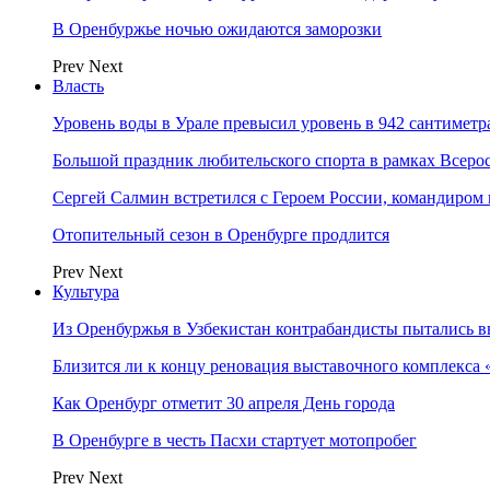
В Оренбуржье ночью ожидаются заморозки
Prev
Next
Власть
Уровень воды в Урале превысил уровень в 942 сантиметра
Большой праздник любительского спорта в рамках Всеро
Сергей Салмин встретился с Героем России, командиро
Отопительный сезон в Оренбурге продлится
Prev
Next
Культура
Из Оренбуржья в Узбекистан контрабандисты пытались в
Близится ли к концу реновация выставочного комплекса 
Как Оренбург отметит 30 апреля День города
В Оренбурге в честь Пасхи стартует мотопробег
Prev
Next