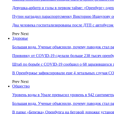
Девушка-арбитр и голы в первом тайме: «Оренбург» оде
Путин наградил параспортсменку Викторию Ищиулову о
Два человека госпитализированы после ДТП с автобусом
Prev
Next
Здоровье
Большая вода. Ученые объяснили, почему паводок стал 
Прививку от COVID-19 сделали больше 238 тысяч оренб
Штаб по борьбе с СOVID-19 сообщил о 68 заразившихся 
В Оренбуржье зафиксировали еще 4 летальных случая C
Prev
Next
Общество
Уровень воды в Урале превысил уровень в 942 сантиметра
Большая вода. Ученые объяснили, почему паводок стал 
В парке «Березка» Оренбурга на беговой дорожке устан