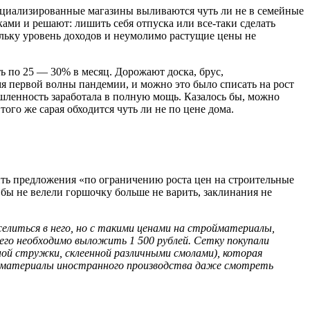
ециализированные магазины выливаются чуть ли не в семейные
ми и решают: лишить себя отпуска или все-таки сделать
ольку уровень доходов и неумолимо растущие цены не
ть по 25 — 30% в месяц. Дорожают доска, брус,
мя первой волны пандемии, и можно это было списать на рост
ышленность заработала в полную мощь. Казалось бы, можно
ого же сарая обходится чуть ли не по цене дома.
ить предложения «по ограничению роста цен на строительные
 бы не велели горшочку больше не варить, заклинания не
селиться в него, но с такими ценами на стройматериалы,
него необходимо выложить 1 500 рублей. Сетку покупали
сной стружки, склеенной различными смолами), которая
тройматериалы иностранного производства даже смотреть