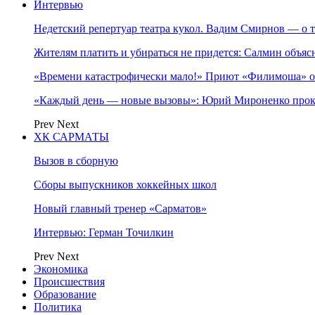
Интервью
Недетский репертуар театра кукол. Вадим Смирнов — о т
Жителям платить и убираться не придется: Салмин объя
«Времени катастрофически мало!» Приют «Филимоша» об
«Каждый день — новые вызовы»: Юрий Мироненко прок
Prev
Next
ХК САРМАТЫ
Вызов в сборную
Сборы выпускников хоккейных школ
Новый главный тренер «Сарматов»
Интервью: Герман Точилкин
Prev
Next
Экономика
Происшествия
Образование
Политика