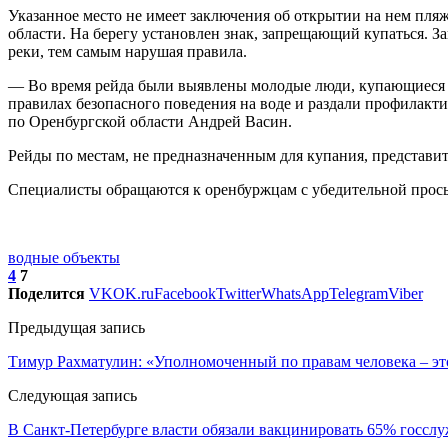
Указанное место не имеет заключения об открытии на нем пл
области. На берегу установлен знак, запрещающий купаться. З
реки, тем самым нарушая правила.
— Во время рейда были выявлены молодые люди, купающиеся в
правилах безопасного поведения на воде и раздали профилак
по Оренбургской области Андрей Васин.
Рейды по местам, не предназначенным для купания, представи
Специалисты обращаются к оренбуржцам с убедительной просьбо
водные объекты
4
7
Поделится
VK
OK.ru
Facebook
Twitter
WhatsApp
Telegram
Viber
Предыдущая запись
Тимур Рахматулин: «Уполномоченный по правам человека – эт
Следующая запись
В Санкт-Петербурге власти обязали вакцинировать 65% госсл