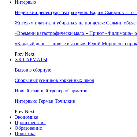
Интервью
Недетский репертуар театра кукол. Вадим Смирнов — о т
Жителям платить и убираться не придется: Салмин объя
«Времени катастрофически мало!» Приют «Филимоша» об
«Каждый день — новые вызовы»: Юрий Мироненко прок
Prev
Next
ХК САРМАТЫ
Вызов в сборную
Сборы выпускников хоккейных школ
Новый главный тренер «Сарматов»
Интервью: Герман Точилкин
Prev
Next
Экономика
Происшествия
Образование
Политика