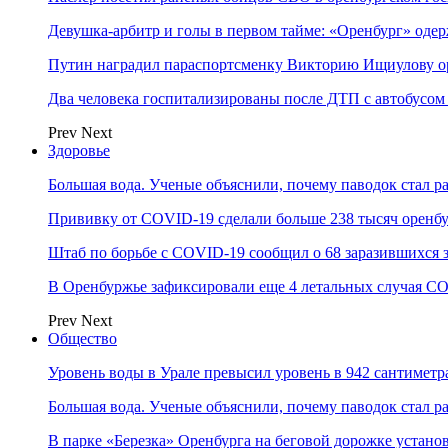
Девушка-арбитр и голы в первом тайме: «Оренбург» оде
Путин наградил параспортсменку Викторию Ищиулову о
Два человека госпитализированы после ДТП с автобусом
Prev
Next
Здоровье
Большая вода. Ученые объяснили, почему паводок стал 
Прививку от COVID-19 сделали больше 238 тысяч оренб
Штаб по борьбе с СOVID-19 сообщил о 68 заразившихся 
В Оренбуржье зафиксировали еще 4 летальных случая C
Prev
Next
Общество
Уровень воды в Урале превысил уровень в 942 сантиметра
Большая вода. Ученые объяснили, почему паводок стал 
В парке «Березка» Оренбурга на беговой дорожке устан