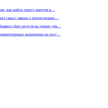
ом, как найти своего зрителя и…
снил смысл закона о прилегающих…
ъявил сбор средств на здание для…
омментировал назначение на пост…