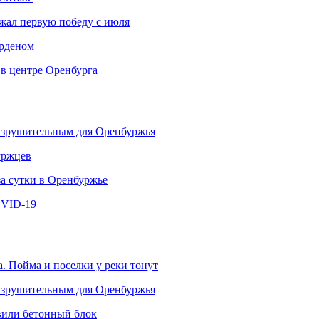
ржал первую победу с июля
рденом
 в центре Оренбурга
разрушительным для Оренбуржья
уржцев
за сутки в Оренбуржье
OVID-19
. Пойма и поселки у реки тонут
разрушительным для Оренбуржья
овили бетонный блок