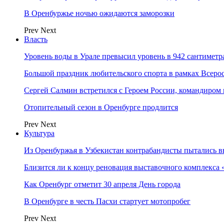
В Оренбуржье ночью ожидаются заморозки
Prev
Next
Власть
Уровень воды в Урале превысил уровень в 942 сантиметра
Большой праздник любительского спорта в рамках Всеро
Сергей Салмин встретился с Героем России, командиро
Отопительный сезон в Оренбурге продлится
Prev
Next
Культура
Из Оренбуржья в Узбекистан контрабандисты пытались в
Близится ли к концу реновация выставочного комплекса 
Как Оренбург отметит 30 апреля День города
В Оренбурге в честь Пасхи стартует мотопробег
Prev
Next