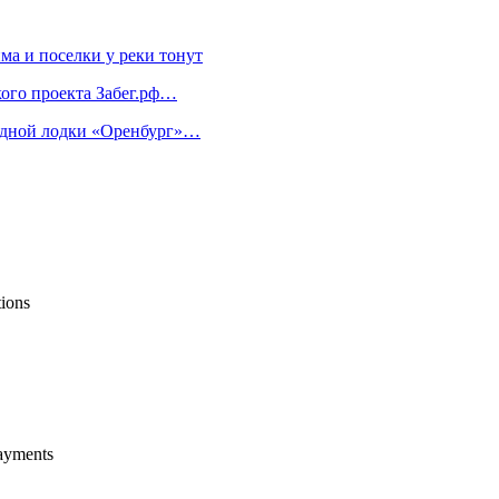
ма и поселки у реки тонут
ого проекта Забег.рф…
водной лодки «Оренбург»…
tions
payments