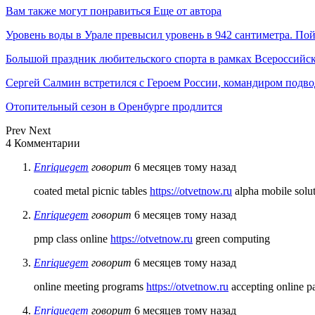
Вам также могут понравиться
Еще от автора
Уровень воды в Урале превысил уровень в 942 сантиметра. Пой
Большой праздник любительского спорта в рамках Всероссийск
Сергей Салмин встретился с Героем России, командиром под
Отопительный сезон в Оренбурге продлится
Prev
Next
4 Комментарии
Enriquegem
говорит
6 месяцев тому назад
coated metal picnic tables
https://otvetnow.ru
alpha mobile solu
Enriquegem
говорит
6 месяцев тому назад
pmp class online
https://otvetnow.ru
green computing
Enriquegem
говорит
6 месяцев тому назад
online meeting programs
https://otvetnow.ru
accepting online 
Enriquegem
говорит
6 месяцев тому назад