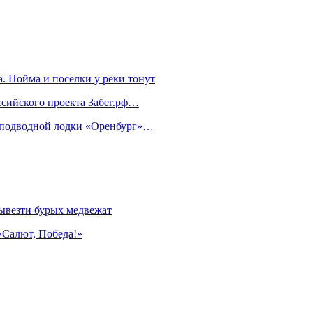
. Пойма и поселки у реки тонут
ссийского проекта Забег.рф…
м подводной лодки «Оренбург»…
ывезти бурых медвежат
«Салют, Победа!»