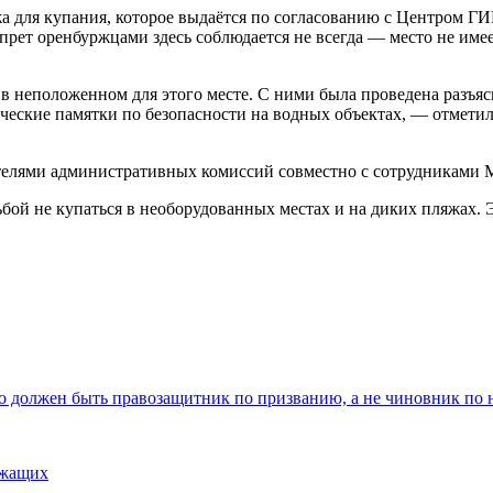
яжа для купания, которое выдаётся по согласованию с Центром
апрет оренбуржцами здесь соблюдается не всегда — место не им
 неположенном для этого месте. С ними была проведена разъя
тические памятки по безопасности на водных объектах, — отме
телями административных комиссий совместно с сотрудниками М
й не купаться в необорудованных местах и на диких пляжах. Эт
о должен быть правозащитник по призванию, а не чиновник по
ужащих