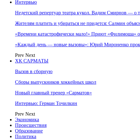
Интервью
Недетский репертуар театра кукол. Вадим Смирнов — о т
Жителям платить и убираться не придется: Салмин объя
«Времени катастрофически мало!» Приют «Филимоша» об
«Каждый день — новые вызовы»: Юрий Мироненко прок
Prev
Next
ХК САРМАТЫ
Вызов в сборную
Сборы выпускников хоккейных школ
Новый главный тренер «Сарматов»
Интервью: Герман Точилкин
Prev
Next
Экономика
Происшествия
Образование
Политика