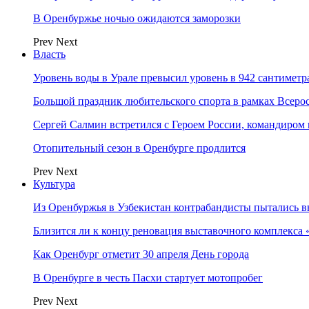
В Оренбуржье ночью ожидаются заморозки
Prev
Next
Власть
Уровень воды в Урале превысил уровень в 942 сантиметра
Большой праздник любительского спорта в рамках Всеро
Сергей Салмин встретился с Героем России, командиро
Отопительный сезон в Оренбурге продлится
Prev
Next
Культура
Из Оренбуржья в Узбекистан контрабандисты пытались в
Близится ли к концу реновация выставочного комплекса 
Как Оренбург отметит 30 апреля День города
В Оренбурге в честь Пасхи стартует мотопробег
Prev
Next