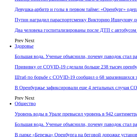
Девушка-арбитр и голы в первом тайме: «Оренбург» оде
Путин наградил параспортсменку Викторию Ищиулову о
Два человека госпитализированы после ДТП с автобусом
Prev
Next
Здоровье
Большая вода. Ученые объяснили, почему паводок стал 
Прививку от COVID-19 сделали больше 238 тысяч оренб
Штаб по борьбе с СOVID-19 сообщил о 68 заразившихся 
В Оренбуржье зафиксировали еще 4 летальных случая C
Prev
Next
Общество
Уровень воды в Урале превысил уровень в 942 сантиметра
Большая вода. Ученые объяснили, почему паводок стал 
В парке «Березка» Оренбурга на беговой дорожке устан