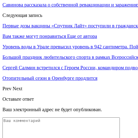
Савинова рассказала о собственной ревакцинации и заражени
Следующая запись
Первые дозы вакцины «Спутник Лайт» поступили в гражданск
Вам также могут понравиться
Еще от автора
Уровень воды в Урале превысил уровень в 942 сантиметра. Пой
Большой праздник любительского спорта в рамках Всероссийск
Сергей Салмин встретился с Героем России, командиром под
Отопительный сезон в Оренбурге продлится
Prev
Next
Оставьте ответ
Ваш электронный адрес не будет опубликован.