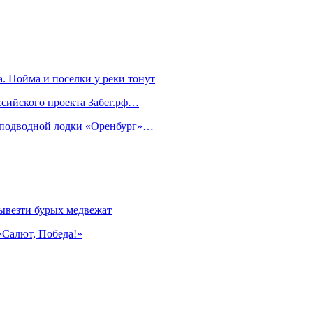
. Пойма и поселки у реки тонут
ссийского проекта Забег.рф…
м подводной лодки «Оренбург»…
ывезти бурых медвежат
«Салют, Победа!»