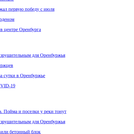
ржал первую победу с июля
рденом
 в центре Оренбурга
разрушительным для Оренбуржья
уржцев
за сутки в Оренбуржье
OVID-19
. Пойма и поселки у реки тонут
разрушительным для Оренбуржья
овили бетонный блок