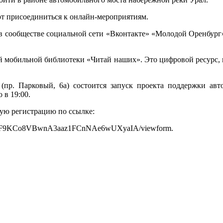
т присоединиться к онлайн-мероприятиям.
 сообществе социальной сети «Вконтакте» «Молодой Оренбург» 
ой мобильной библиотеки «Читай наших». Это цифровой ресурс,
(пр. Парковый, 6а) состоится запуск проекта поддержки ав
 в 19:00.
ую регистрацию по ссылке:
i4HdTF9KCo8VBwnA3aaz1FCnNAe6wUXyaIA/viewform.