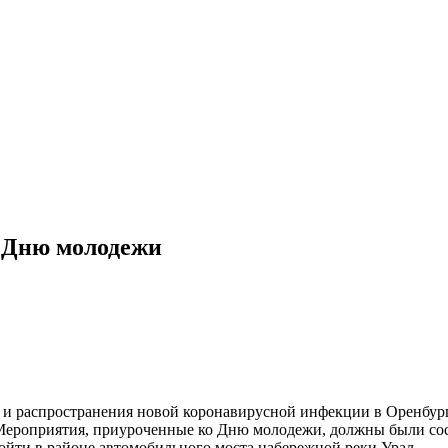
 Дню молодежи
а и распространения новой коронавирусной инфекции в Оренбу
 Мероприятия, приуроченные ко Дню молодежи, должны были сос
ойти в районе автомобильного моста набережной реки Урал.