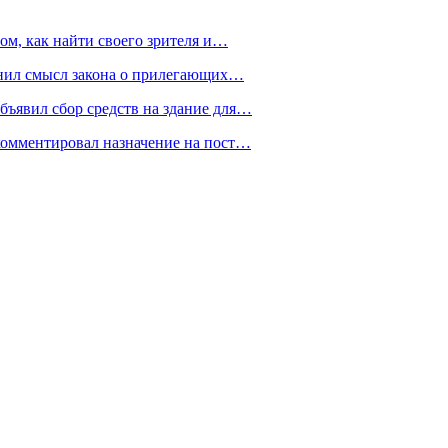
ом, как найти своего зрителя и…
снил смысл закона о прилегающих…
ъявил сбор средств на здание для…
омментировал назначение на пост…