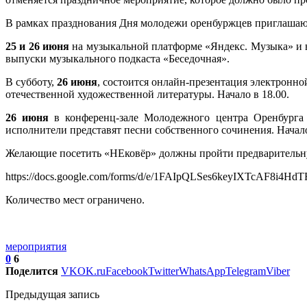
В рамках празднования Дня молодежи оренбуржцев приглашаю
25 и 26 июня
на музыкальной платформе «Яндекс. Музыка» и в
выпуски музыкального подкаста «Беседочная».
В субботу,
26 июня
, состоится онлайн-презентация электронн
отечественной художественной литературы. Начало в 18.00.
26 июня
в конференц-зале Молодежного центра Оренбурга 
исполнители представят песни собственного сочинения. Начало
Желающие посетить «НЕковёр» должны пройти предварительн
https://docs.google.com/forms/d/e/1FAIpQLSes6keyIXTcAF8
Количество мест ограничено.
мероприятия
0
6
Поделится
VK
OK.ru
Facebook
Twitter
WhatsApp
Telegram
Viber
Предыдущая запись