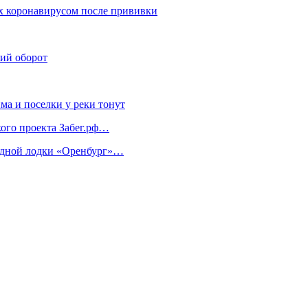
ях коронавирусом после прививки
ий оборот
ма и поселки у реки тонут
ого проекта Забег.рф…
водной лодки «Оренбург»…