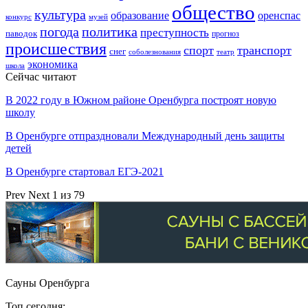
общество
культура
образование
оренспас
конкурс
музей
погода
политика
преступность
паводок
прогноз
происшествия
спорт
транспорт
снег
соболезнования
театр
экономика
школа
Сейчас читают
В 2022 году в Южном районе Оренбурга построят новую
школу
В Оренбурге отпраздновали Международный день защиты
детей
В Оренбурге стартовал ЕГЭ-2021
Prev
Next
1 из 79
Сауны Оренбурга
Топ сегодня: