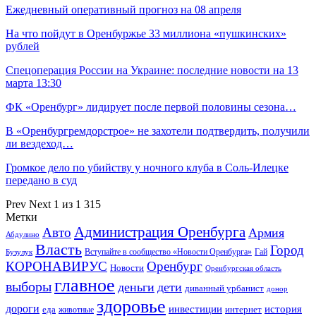
Ежедневный оперативный прогноз на 08 апреля
На что пойдут в Оренбуржье 33 миллиона «пушкинских»
рублей
Спецоперация России на Украине: последние новости на 13
марта 13:30
ФК «Оренбург» лидирует после первой половины сезона…
В «Оренбургремдорстрое» не захотели подтвердить, получили
ли вездеход…
Громкое дело по убийству у ночного клуба в Соль-Илецке
передано в суд
Prev
Next
1 из 1 315
Метки
Администрация Оренбурга
Авто
Армия
Абдулино
Власть
Город
Гай
Бузулук
Вступайте в сообщество «Новости Оренбурга»
КОРОНАВИРУС
Оренбург
Новости
Оренбургская область
главное
выборы
деньги
дети
диванный урбанист
донор
здоровье
дороги
инвестиции
история
еда
интернет
животные