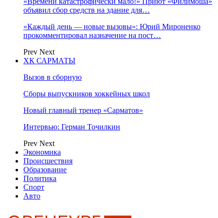
«Времени катастрофически мало!» Приют «Филимоша»
объявил сбор средств на здание для…
«Каждый день — новые вызовы»: Юрий Мироненко
прокомментировал назначение на пост…
Prev
Next
ХК САРМАТЫ
Вызов в сборную
Сборы выпускников хоккейных школ
Новый главный тренер «Сарматов»
Интервью: Герман Точилкин
Prev
Next
Экономика
Происшествия
Образование
Политика
Спорт
Авто