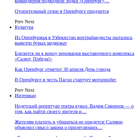
командиром подводной лодки «Оренбург»…
Отопительный сезон в Оренбурге продлится
Prev
Next
Культура
Из Оренбуржья в Узбекистан контрабандисты пытались
вывезти бурых медвежат
Близится ли к концу реновация выставочного комплекса
«Салют, Победа!»
Как Оренбург отметит 30 апреля День города
В Оренбурге в честь Пасхи стартует мотопробег
Prev
Next
Интервью
Недетский репертуар театра кукол. Вадим Смирнов — о
том, как найти своего зрителя и…
Жителям платить и убираться не придется: Салмин
объяснил смысл закона о прилегающих…