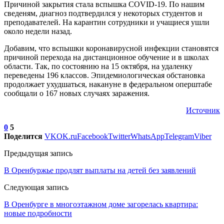
Причиной закрытия стала вспышка COVID-19. По нашим
сведеням, диагноз подтвердился у некоторых студентов и
преподавателей. На карантин сотрудники и учащиеся ушли
около недели назад.
Добавим, что вспышки коронавирусной инфекции становятся
причиной перехода на дистанционное обучение и в школах
области. Так, по состоянию на 15 октября, на удаленку
переведены 196 классов. Эпидемиологическая обстановка
продолжает ухудшаться, накануне в федеральном оперштабе
сообщали о 167 новых случаях заражения.
Источник
0
5
Поделится
VK
OK.ru
Facebook
Twitter
WhatsApp
Telegram
Viber
Предыдущая запись
В Оренбуржье продлят выплаты на детей без заявлений
Следующая запись
В Оренбурге в многоэтажном доме загорелась квартира:
новые подробности