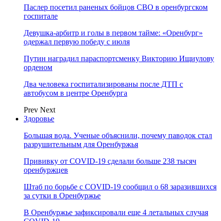
Паслер посетил раненых бойцов СВО в оренбургском
госпитале
Девушка-арбитр и голы в первом тайме: «Оренбург»
одержал первую победу с июля
Путин наградил параспортсменку Викторию Ищиулову
орденом
Два человека госпитализированы после ДТП с
автобусом в центре Оренбурга
Prev
Next
Здоровье
Большая вода. Ученые объяснили, почему паводок стал
разрушительным для Оренбуржья
Прививку от COVID-19 сделали больше 238 тысяч
оренбуржцев
Штаб по борьбе с СOVID-19 сообщил о 68 заразившихся
за сутки в Оренбуржье
В Оренбуржье зафиксировали еще 4 летальных случая