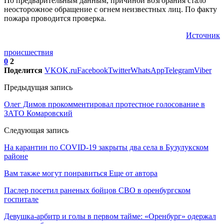
По предварительным данным, причиной возгорания стало
неосторожное обращение с огнем неизвестных лиц. По факту
пожара проводится проверка.
Источник
происшествия
0
2
Поделится
VK
OK.ru
Facebook
Twitter
WhatsApp
Telegram
Viber
Предыдущая запись
Олег Димов прокомментировал протестное голосование в
ЗАТО Комаровский
Следующая запись
На карантин по COVID-19 закрыты два села в Бузулукском
районе
Вам также могут понравиться
Еще от автора
Паслер посетил раненых бойцов СВО в оренбургском
госпитале
Девушка-арбитр и голы в первом тайме: «Оренбург» одержал