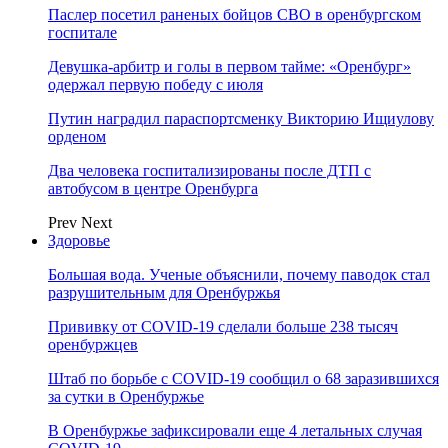
Паслер посетил раненых бойцов СВО в оренбургском
госпитале
Девушка-арбитр и голы в первом тайме: «Оренбург»
одержал первую победу с июля
Путин наградил параспортсменку Викторию Ищиулову
орденом
Два человека госпитализированы после ДТП с
автобусом в центре Оренбурга
Prev
Next
Здоровье
Большая вода. Ученые объяснили, почему паводок стал
разрушительным для Оренбуржья
Прививку от COVID-19 сделали больше 238 тысяч
оренбуржцев
Штаб по борьбе с СOVID-19 сообщил о 68 заразившихся
за сутки в Оренбуржье
В Оренбуржье зафиксировали еще 4 летальных случая