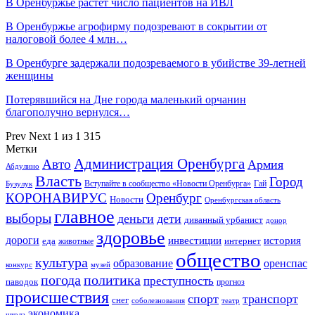
В Оренбуржье растет число пациентов на ИВЛ
В Оренбуржье агрофирму подозревают в сокрытии от
налоговой более 4 млн…
В Оренбурге задержали подозреваемого в убийстве 39-летней
женщины
Потерявшийся на Дне города маленький орчанин
благополучно вернулся…
Prev
Next
1 из 1 315
Метки
Администрация Оренбурга
Авто
Армия
Абдулино
Власть
Город
Гай
Бузулук
Вступайте в сообщество «Новости Оренбурга»
КОРОНАВИРУС
Оренбург
Новости
Оренбургская область
главное
выборы
деньги
дети
диванный урбанист
донор
здоровье
дороги
инвестиции
история
еда
интернет
животные
общество
культура
образование
оренспас
конкурс
музей
погода
политика
преступность
паводок
прогноз
происшествия
спорт
транспорт
снег
соболезнования
театр
экономика
школа