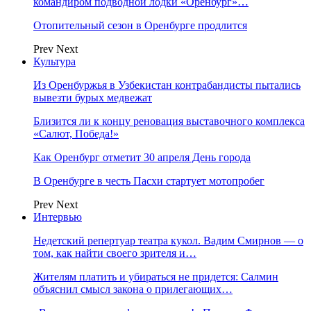
командиром подводной лодки «Оренбург»…
Отопительный сезон в Оренбурге продлится
Prev
Next
Культура
Из Оренбуржья в Узбекистан контрабандисты пытались
вывезти бурых медвежат
Близится ли к концу реновация выставочного комплекса
«Салют, Победа!»
Как Оренбург отметит 30 апреля День города
В Оренбурге в честь Пасхи стартует мотопробег
Prev
Next
Интервью
Недетский репертуар театра кукол. Вадим Смирнов — о
том, как найти своего зрителя и…
Жителям платить и убираться не придется: Салмин
объяснил смысл закона о прилегающих…