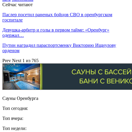
Сейчас читают
Паслер посетил раненых бойцов СВО в оренбургском
госпитале
Девушка-арбитр и голы в первом тайме: «Оренбург»
одержал…
Путин наградил параспортсменку Викторию Ищиулову
орденом
Prev
Next
1 из 765
Сауны Оренбурга
Топ сегодня:
Топ вчера:
Топ недели: