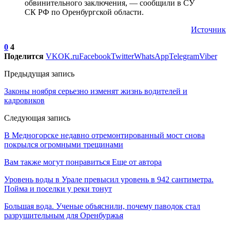
обвинительного заключения, — сообщили в СУ
СК РФ по Оренбургской области.
Источник
0
4
Поделится
VK
OK.ru
Facebook
Twitter
WhatsApp
Telegram
Viber
Предыдущая запись
Законы ноября серьезно изменят жизнь водителей и
кадровиков
Следующая запись
В Медногорске недавно отремонтированный мост снова
покрылся огромными трещинами
Вам также могут понравиться
Еще от автора
Уровень воды в Урале превысил уровень в 942 сантиметра.
Пойма и поселки у реки тонут
Большая вода. Ученые объяснили, почему паводок стал
разрушительным для Оренбуржья