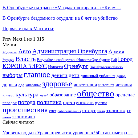
В Оренбуржье на трассе «Мазда» протаранила «Киа»:…
В Оренбурге бездомного осудили на 8 лет за убийство
Первая игра в Магнитке
Prev
Next
1 из 1 315
Метки
Администрация Оренбурга
Авто
Армия
Абдулино
Власть
Город
Гай
Бузулук
Вступайте в сообщество «Новости Оренбурга»
КОРОНАВИРУС
Оренбург
Новости
Оренбургская область
главное
выборы
деньги
дети
диванный урбанист
донор
здоровье
дороги
инвестиции
история
еда
интернет
животные
общество
культура
образование
оренспас
конкурс
музей
погода
политика
преступность
паводок
прогноз
происшествия
спорт
транспорт
снег
соболезнования
театр
экономика
школа
Сейчас читают
Уровень воды в Урале превысил уровень в 942 сантиметра.…