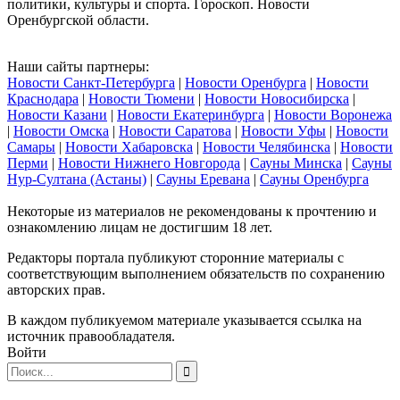
политики, культуры и спорта. Гороскоп. Новости
Оренбургской области.
Наши сайты партнеры:
Новости Санкт-Петербурга
|
Новости Оренбурга
|
Новости
Краснодара
|
Новости Тюмени
|
Новости Новосибирска
|
Новости Казани
|
Новости Екатеринбурга
|
Новости Воронежа
|
Новости Омска
|
Новости Саратова
|
Новости Уфы
|
Новости
Самары
|
Новости Хабаровска
|
Новости Челябинска
|
Новости
Перми
|
Новости Нижнего Новгорода
|
Сауны Минска
|
Сауны
Нур-Султана (Астаны)
|
Сауны Еревана
|
Сауны Оренбурга
Некоторые из материалов не рекомендованы к прочтению и
ознакомлению лицам не достигшим 18 лет.
Редакторы портала публикуют сторонние материалы с
соответствующим выполнением обязательств по сохранению
авторских прав.
В каждом публикуемом материале указывается ссылка на
источник правообладателя.
Войти