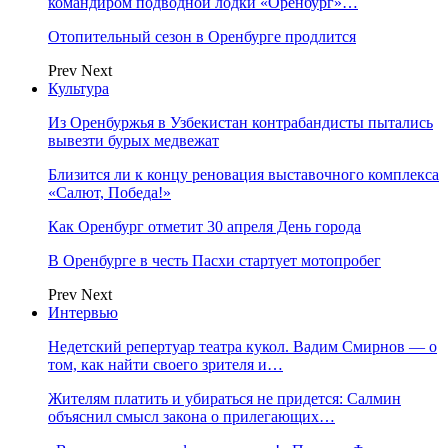
командиром подводной лодки «Оренбург»…
Отопительный сезон в Оренбурге продлится
Prev
Next
Культура
Из Оренбуржья в Узбекистан контрабандисты пытались
вывезти бурых медвежат
Близится ли к концу реновация выставочного комплекса
«Салют, Победа!»
Как Оренбург отметит 30 апреля День города
В Оренбурге в честь Пасхи стартует мотопробег
Prev
Next
Интервью
Недетский репертуар театра кукол. Вадим Смирнов — о
том, как найти своего зрителя и…
Жителям платить и убираться не придется: Салмин
объяснил смысл закона о прилегающих…