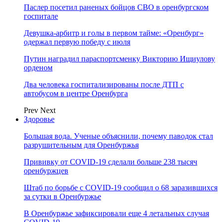
Паслер посетил раненых бойцов СВО в оренбургском
госпитале
Девушка-арбитр и голы в первом тайме: «Оренбург»
одержал первую победу с июля
Путин наградил параспортсменку Викторию Ищиулову
орденом
Два человека госпитализированы после ДТП с
автобусом в центре Оренбурга
Prev
Next
Здоровье
Большая вода. Ученые объяснили, почему паводок стал
разрушительным для Оренбуржья
Прививку от COVID-19 сделали больше 238 тысяч
оренбуржцев
Штаб по борьбе с СOVID-19 сообщил о 68 заразившихся
за сутки в Оренбуржье
В Оренбуржье зафиксировали еще 4 летальных случая