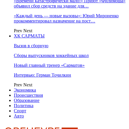
«Времени катастрофически мало!» Приют «Филимоша»
объявил сбор средств на здание для…
«Каждый день — новые вызовы»: Юрий Мироненко
прокомментировал назначение на пост…
Prev
Next
ХК САРМАТЫ
Вызов в сборную
Сборы выпускников хоккейных школ
Новый главный тренер «Сарматов»
Интервью: Герман Точилкин
Prev
Next
Экономика
Происшествия
Образование
Политика
Спорт
Авто