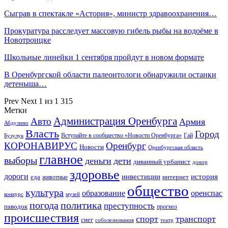
Сыграв в спектакле «Астория», министр здравоохранения…
Прокуратура расследует массовую гибель рыбы на водоёме в
Новотроицке
Школьные линейки 1 сентября пройдут в новом формате
В Оренбургской области палеонтологи обнаружили останки
детеныша…
Prev
Next
1 из 1 315
Метки
Администрация Оренбурга
Авто
Армия
Абдулино
Власть
Город
Гай
Бузулук
Вступайте в сообщество «Новости Оренбурга»
КОРОНАВИРУС
Оренбург
Новости
Оренбургская область
главное
выборы
деньги
дети
диванный урбанист
донор
здоровье
дороги
инвестиции
история
еда
интернет
животные
общество
культура
образование
оренспас
конкурс
музей
погода
политика
преступность
паводок
прогноз
происшествия
спорт
транспорт
снег
соболезнования
театр