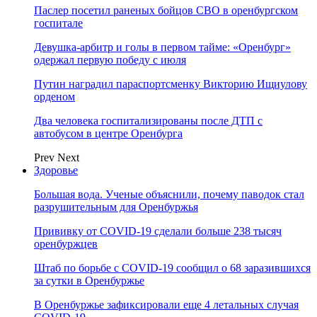
Паслер посетил раненых бойцов СВО в оренбургском
госпитале
Девушка-арбитр и голы в первом тайме: «Оренбург»
одержал первую победу с июля
Путин наградил параспортсменку Викторию Ищиулову
орденом
Два человека госпитализированы после ДТП с
автобусом в центре Оренбурга
Prev
Next
Здоровье
Большая вода. Ученые объяснили, почему паводок стал
разрушительным для Оренбуржья
Прививку от COVID-19 сделали больше 238 тысяч
оренбуржцев
Штаб по борьбе с СOVID-19 сообщил о 68 заразившихся
за сутки в Оренбуржье
В Оренбуржье зафиксировали еще 4 летальных случая