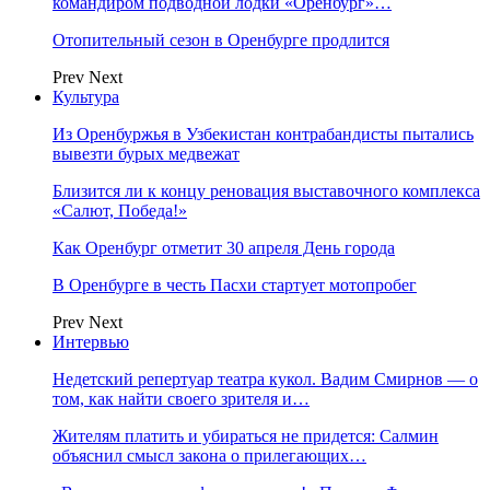
командиром подводной лодки «Оренбург»…
Отопительный сезон в Оренбурге продлится
Prev
Next
Культура
Из Оренбуржья в Узбекистан контрабандисты пытались
вывезти бурых медвежат
Близится ли к концу реновация выставочного комплекса
«Салют, Победа!»
Как Оренбург отметит 30 апреля День города
В Оренбурге в честь Пасхи стартует мотопробег
Prev
Next
Интервью
Недетский репертуар театра кукол. Вадим Смирнов — о
том, как найти своего зрителя и…
Жителям платить и убираться не придется: Салмин
объяснил смысл закона о прилегающих…