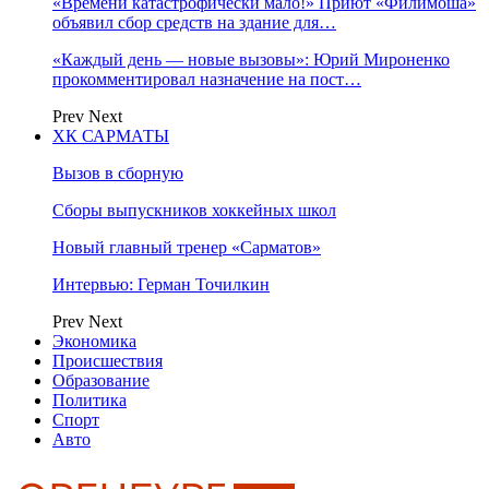
«Времени катастрофически мало!» Приют «Филимоша»
объявил сбор средств на здание для…
«Каждый день — новые вызовы»: Юрий Мироненко
прокомментировал назначение на пост…
Prev
Next
ХК САРМАТЫ
Вызов в сборную
Сборы выпускников хоккейных школ
Новый главный тренер «Сарматов»
Интервью: Герман Точилкин
Prev
Next
Экономика
Происшествия
Образование
Политика
Спорт
Авто