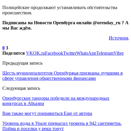
Полицейские продолжают устанавливать обстоятельства
происшествия.
Подписаны на Новости Оренбурга онлайн @orenday_ru ? А
мы Вас ждём.
Источник
0
3
Поделится
VK
OK.ru
Facebook
Twitter
WhatsApp
Telegram
Viber
Предыдущая запись
Шесть муниципалитетов Оренбуржья признаны лучшими в
сфере управления общественными финансами
Следующая запись
Оренбургские танцоры победили на международных
конкурсах в Абхазии
Вам также могут понравиться
Еще от автора
Уровень воды в Урале превысил уровень в 942 сантиметра.
Пойма и поселки у реки тонут