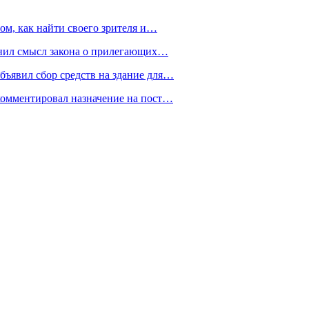
ом, как найти своего зрителя и…
снил смысл закона о прилегающих…
ъявил сбор средств на здание для…
омментировал назначение на пост…