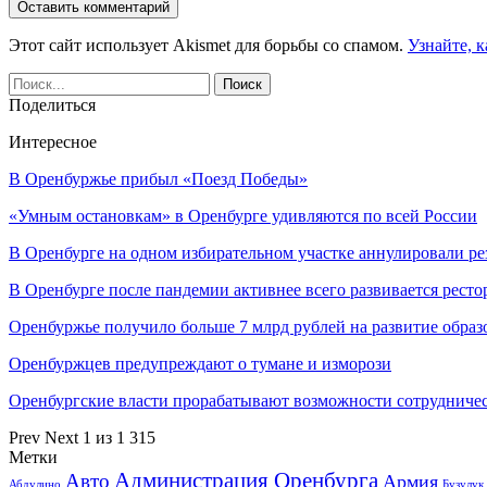
Этот сайт использует Akismet для борьбы со спамом.
Узнайте, 
Поделиться
Интересное
В Оренбуржье прибыл «Поезд Победы»
«Умным остановкам» в Оренбурге удивляются по всей России
В Оренбурге на одном избирательном участке аннулировали р
В Оренбурге после пандемии активнее всего развивается рест
Оренбуржье получило больше 7 млрд рублей на развитие образ
Оренбуржцев предупреждают о тумане и изморози
Оренбургские власти прорабатывают возможности сотрудниче
Prev
Next
1 из 1 315
Метки
Администрация Оренбурга
Авто
Армия
Бузулук
Абдулино