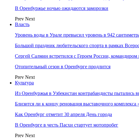
В Оренбуржье ночью ожидаются заморозки
Prev
Next
Власть
Уровень воды в Урале превысил уровень в 942 сантиметра
Большой праздник любительского спорта в рамках Всеро
Сергей Салмин встретился с Героем России, командиро
Отопительный сезон в Оренбурге продлится
Prev
Next
Культура
Из Оренбуржья в Узбекистан контрабандисты пытались в
Близится ли к концу реновация выставочного комплекса 
Как Оренбург отметит 30 апреля День города
В Оренбурге в честь Пасхи стартует мотопробег
Prev
Next