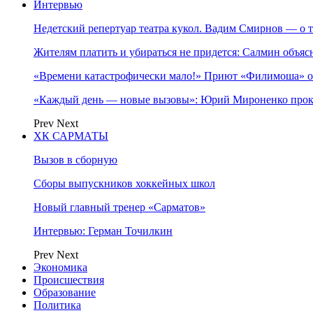
Интервью
Недетский репертуар театра кукол. Вадим Смирнов — о т
Жителям платить и убираться не придется: Салмин объя
«Времени катастрофически мало!» Приют «Филимоша» об
«Каждый день — новые вызовы»: Юрий Мироненко прок
Prev
Next
ХК САРМАТЫ
Вызов в сборную
Сборы выпускников хоккейных школ
Новый главный тренер «Сарматов»
Интервью: Герман Точилкин
Prev
Next
Экономика
Происшествия
Образование
Политика