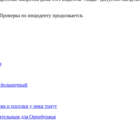
 Проверка по инциденту продолжается.
н
й больничный
ма и поселки у реки тонут
шительным для Оренбуржья
и