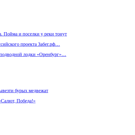
. Пойма и поселки у реки тонут
ссийского проекта Забег.рф…
м подводной лодки «Оренбург»…
ывезти бурых медвежат
«Салют, Победа!»