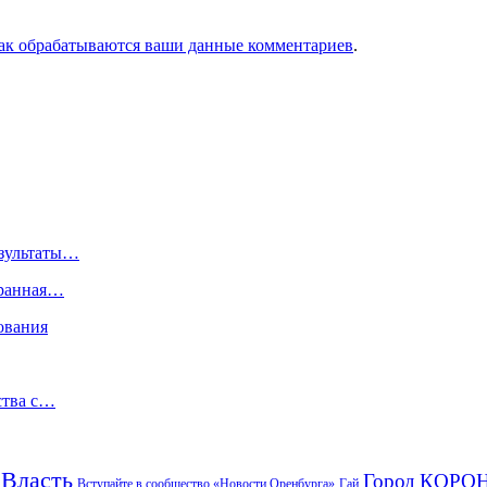
как обрабатываются ваши данные комментариев
.
езультаты…
оранная…
ования
ства с…
Власть
Город
КОРО
Гай
Вступайте в сообщество «Новости Оренбурга»