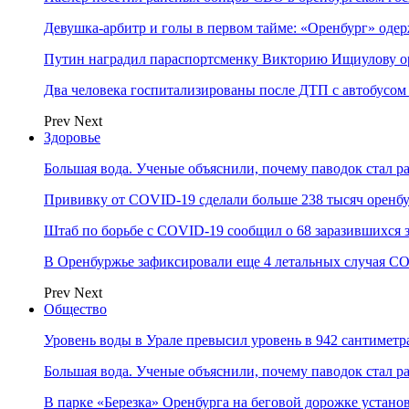
Девушка-арбитр и голы в первом тайме: «Оренбург» оде
Путин наградил параспортсменку Викторию Ищиулову о
Два человека госпитализированы после ДТП с автобусом
Prev
Next
Здоровье
Большая вода. Ученые объяснили, почему паводок стал 
Прививку от COVID-19 сделали больше 238 тысяч оренб
Штаб по борьбе с СOVID-19 сообщил о 68 заразившихся 
В Оренбуржье зафиксировали еще 4 летальных случая C
Prev
Next
Общество
Уровень воды в Урале превысил уровень в 942 сантиметра
Большая вода. Ученые объяснили, почему паводок стал 
В парке «Березка» Оренбурга на беговой дорожке устан