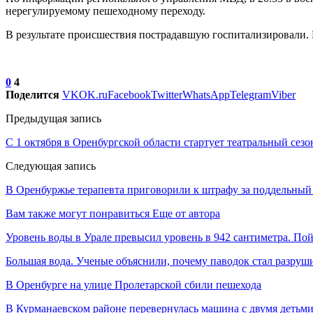
нерегулируемому пешеходному переходу.
В результате происшествия пострадавшую госпитализировали.
0
4
Поделится
VK
OK.ru
Facebook
Twitter
WhatsApp
Telegram
Viber
Предыдущая запись
С 1 октября в Оренбургской области стартует театральный сезо
Следующая запись
В Оренбуржье терапевта приговорили к штрафу за поддельны
Вам также могут понравиться
Еще от автора
Уровень воды в Урале превысил уровень в 942 сантиметра. Пой
Большая вода. Ученые объяснили, почему паводок стал разру
В Оренбурге на улице Пролетарской сбили пешехода
В Курманаевском районе перевернулась машина с двумя детьм