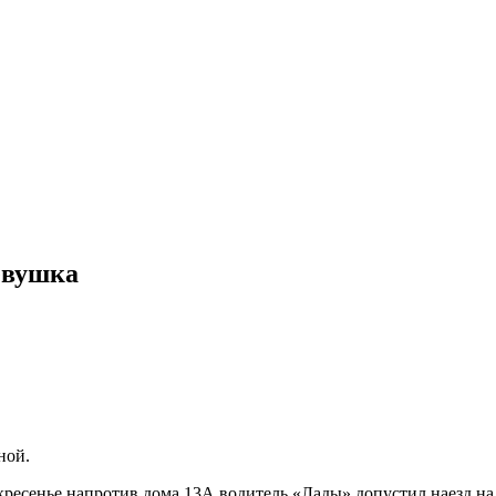
евушка
ной.
ресенье напротив дома 13А водитель «Лады» допустил наезд на 