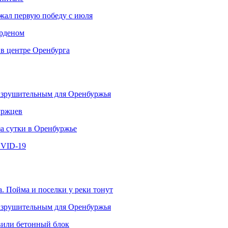
ржал первую победу с июля
рденом
 в центре Оренбурга
разрушительным для Оренбуржья
уржцев
за сутки в Оренбуржье
OVID-19
. Пойма и поселки у реки тонут
разрушительным для Оренбуржья
овили бетонный блок