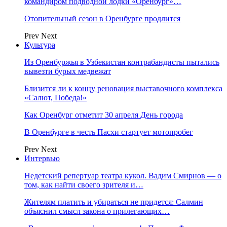
командиром подводной лодки «Оренбург»…
Отопительный сезон в Оренбурге продлится
Prev
Next
Культура
Из Оренбуржья в Узбекистан контрабандисты пытались
вывезти бурых медвежат
Близится ли к концу реновация выставочного комплекса
«Салют, Победа!»
Как Оренбург отметит 30 апреля День города
В Оренбурге в честь Пасхи стартует мотопробег
Prev
Next
Интервью
Недетский репертуар театра кукол. Вадим Смирнов — о
том, как найти своего зрителя и…
Жителям платить и убираться не придется: Салмин
объяснил смысл закона о прилегающих…