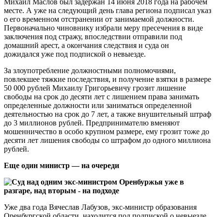
Михаил Маслов был задержан 14 июня 2018 года на рабочем
месте. А уже на следующий день глава региона подписал указ
о его временном отстранении от занимаемой должности.
Первоначально чиновнику избрали меру пресечения в виде
заключения под стражу, впоследствии отправили под
домашний арест, а окончания следствия и суда он
дожидался уже под подпиской о невыезде.
За злоупотребление должностными полномочиями,
повлекшее тяжкие последствия, и получение взятки в размере
50 000 рублей Михаилу Григорьевичу грозит лишение
свободы на срок до десяти лет с лишением права занимать
определенные должности или заниматься определенной
деятельностью на срок до 7 лет, а также внушительный штраф
до 3 миллионов рублей. Предпринимателю вменяют
мошенничество в особо крупном размере, ему грозит тоже до
десяти лет лишения свободы со штрафом до одного миллиона
рублей.
Еще один министр — на очереди
Уже два года Вячеслав Лабузов, экс-министр образования
Оренбургской области, находится под подпиской о невыезде.