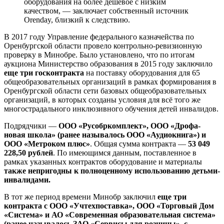
оборудования на более дешевое с низким
качеством, — заключает собственный источник
Orenday, близкий к следствию.
В 2017 году Управление федерального казначейства по
Оренбургской области провело контрольно-ревизионную
проверку в Минобре. Было установлено, что по итогам
аукциона Министерство образования в 2015 году заключило
еще три госконтракта
на поставку оборудования для 65
общеобразовательных организаций в рамках формирования в
Оренбургской области сети базовых общеобразовательных
организаций, в которых созданы условия для всё того же
многострадального инклюзивного обучения детей инвалидов.
Подрядчики —
ООО «Русобркомплект», ООО «Дрофа-
новая школа» (ранее называлось ООО «Аудиокнига») и
ООО «Метроком плюс»
. Общая сумма контракта —
53 049
228,50 рублей
. По имеющимся данным, поставленное в
рамках указанных контрактов оборудование и материалы
также непригодны к полноценному использованию детьми-
инвалидами.
В тот же период времени Минобр заключил
еще три
контракта с ООО «Учтехпоставка», ООО «Торговый Дом
«Система» и АО «Современная образовательная система»
(ранее называлось ЗАО «Сервисы для розницы», с