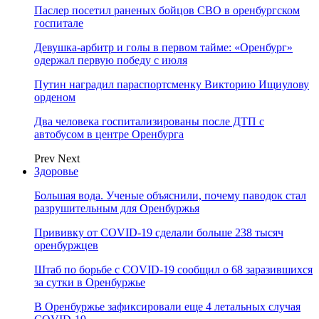
Паслер посетил раненых бойцов СВО в оренбургском
госпитале
Девушка-арбитр и голы в первом тайме: «Оренбург»
одержал первую победу с июля
Путин наградил параспортсменку Викторию Ищиулову
орденом
Два человека госпитализированы после ДТП с
автобусом в центре Оренбурга
Prev
Next
Здоровье
Большая вода. Ученые объяснили, почему паводок стал
разрушительным для Оренбуржья
Прививку от COVID-19 сделали больше 238 тысяч
оренбуржцев
Штаб по борьбе с СOVID-19 сообщил о 68 заразившихся
за сутки в Оренбуржье
В Оренбуржье зафиксировали еще 4 летальных случая