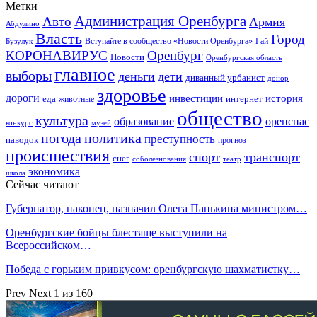
Метки
Администрация Оренбурга
Авто
Армия
Абдулино
Власть
Город
Гай
Бузулук
Вступайте в сообщество «Новости Оренбурга»
КОРОНАВИРУС
Оренбург
Новости
Оренбургская область
главное
выборы
деньги
дети
диванный урбанист
донор
здоровье
дороги
инвестиции
история
еда
интернет
животные
общество
культура
образование
оренспас
конкурс
музей
погода
политика
преступность
паводок
прогноз
происшествия
спорт
транспорт
снег
соболезнования
театр
экономика
школа
Сейчас читают
Губернатор, наконец, назначил Олега Панькина министром…
Оренбургские бойцы блестяще выступили на
Всероссийском…
Победа с горьким привкусом: оренбургскую шахматистку…
Prev
Next
1 из 160