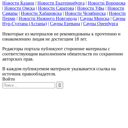
Новости Казани
|
Новости Екатеринбурга
|
Новости Воронежа
|
Новости Омска
|
Новости Саратова
|
Новости Уфы
|
Новости
Самары
|
Новости Хабаровска
|
Новости Челябинска
|
Новости
Перми
|
Новости Нижнего Новгорода
|
Сауны Минска
|
Сауны
Нур-Султана (Астаны)
|
Сауны Еревана
|
Сауны Оренбурга
Некоторые из материалов не рекомендованы к прочтению и
ознакомлению лицам не достигшим 18 лет.
Редакторы портала публикуют сторонние материалы с
соответствующим выполнением обязательств по сохранению
авторских прав.
В каждом публикуемом материале указывается ссылка на
источник правообладателя.
Войти