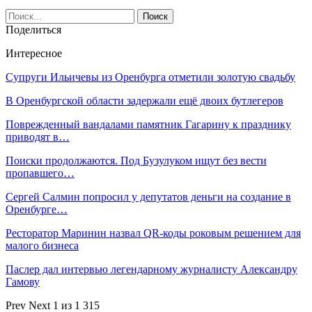
Поделиться
Интересное
Супруги Ильичевы из Оренбурга отметили золотую свадьбу
В Оренбургской области задержали ещё двоих бутлегеров
Поврежденный вандалами памятник Гагарину к празднику
приводят в…
Поиски продолжаются. Под Бузулуком ищут без вести
пропавшего…
Сергей Салмин попросил у депутатов деньги на создание в
Оренбурге…
Ресторатор Маринин назвал QR-коды роковым решением для
малого бизнеса
Паслер дал интервью легендарному журналисту Александру
Гамову
Prev
Next
1 из 1 315