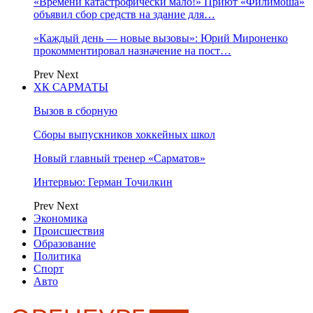
«Времени катастрофически мало!» Приют «Филимоша»
объявил сбор средств на здание для…
«Каждый день — новые вызовы»: Юрий Мироненко
прокомментировал назначение на пост…
Prev
Next
ХК САРМАТЫ
Вызов в сборную
Сборы выпускников хоккейных школ
Новый главный тренер «Сарматов»
Интервью: Герман Точилкин
Prev
Next
Экономика
Происшествия
Образование
Политика
Спорт
Авто