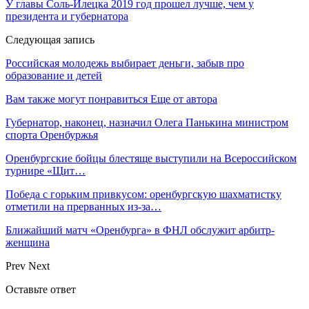
У главы Соль-Илецка 2019 год прошел лучше, чем у
президента и губернатора
Следующая запись
Российская молодежь выбирает деньги, забыв про
образование и детей
Вам также могут понравиться
Еще от автора
Губернатор, наконец, назначил Олега Панькина министром
спорта Оренбуржья
Оренбургские бойцы блестяще выступили на Всероссийском
турнире «Щит…
Победа с горьким привкусом: оренбургскую шахматистку
отметили на прерванных из-за…
Ближайший матч «Оренбурга» в ФНЛ обслужит арбитр-
женщина
Prev
Next
Оставьте ответ