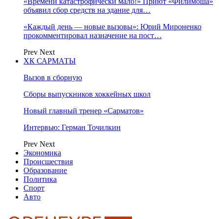
«Времени катастрофически мало!» Приют «Филимоша»
объявил сбор средств на здание для…
«Каждый день — новые вызовы»: Юрий Мироненко
прокомментировал назначение на пост…
Prev
Next
ХК САРМАТЫ
Вызов в сборную
Сборы выпускников хоккейных школ
Новый главный тренер «Сарматов»
Интервью: Герман Точилкин
Prev
Next
Экономика
Происшествия
Образование
Политика
Спорт
Авто