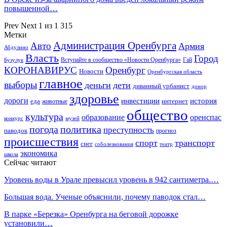
повышенной…
Prev
Next
1 из 1 315
Метки
Администрация Оренбурга
Авто
Армия
Абдулино
Власть
Город
Гай
Бузулук
Вступайте в сообщество «Новости Оренбурга»
КОРОНАВИРУС
Оренбург
Новости
Оренбургская область
главное
выборы
деньги
дети
диванный урбанист
донор
здоровье
дороги
инвестиции
история
еда
интернет
животные
общество
культура
образование
оренспас
конкурс
музей
погода
политика
преступность
паводок
прогноз
происшествия
спорт
транспорт
снег
соболезнования
театр
экономика
школа
Сейчас читают
Уровень воды в Урале превысил уровень в 942 сантиметра.…
Большая вода. Ученые объяснили, почему паводок стал…
В парке «Березка» Оренбурга на беговой дорожке
установили…