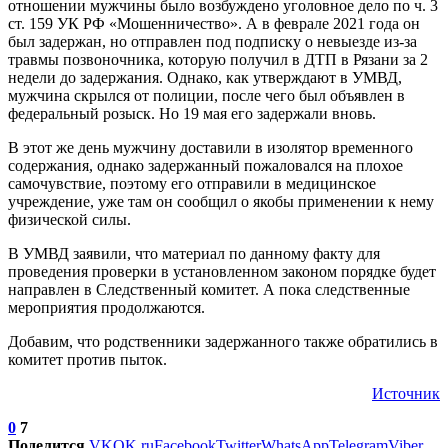
отношении мужчины было возбуждено уголовное дело по ч. 3
ст. 159 УК РФ «Мошенничество». А в феврале 2021 года он
был задержан, но отправлен под подписку о невыезде из-за
травмы позвоночника, которую получил в ДТП в Рязани за 2
недели до задержания. Однако, как утверждают в УМВД,
мужчина скрылся от полиции, после чего был объявлен в
федеральный розыск. Но 19 мая его задержали вновь.
В этот же день мужчину доставили в изолятор временного
содержания, однако задержанный пожаловался на плохое
самочувствие, поэтому его отправили в медицинское
учреждение, уже там он сообщил о якобы применении к нему
физической силы.
В УМВД заявили, что материал по данному факту для
проведения проверки в установленном законом порядке будет
направлен в Следственный комитет. А пока следственные
мероприятия продолжаются.
Добавим, что родственники задержанного также обратились в
комитет против пыток.
Источник
0
7
Поделится
VK
OK.ru
Facebook
Twitter
WhatsApp
Telegram
Viber