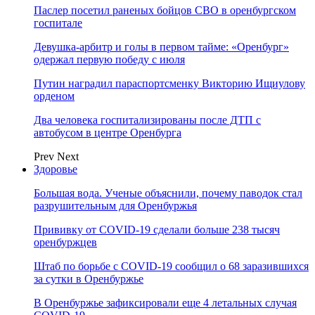
Паслер посетил раненых бойцов СВО в оренбургском
госпитале
Девушка-арбитр и голы в первом тайме: «Оренбург»
одержал первую победу с июля
Путин наградил параспортсменку Викторию Ищиулову
орденом
Два человека госпитализированы после ДТП с
автобусом в центре Оренбурга
Prev
Next
Здоровье
Большая вода. Ученые объяснили, почему паводок стал
разрушительным для Оренбуржья
Прививку от COVID-19 сделали больше 238 тысяч
оренбуржцев
Штаб по борьбе с СOVID-19 сообщил о 68 заразившихся
за сутки в Оренбуржье
В Оренбуржье зафиксировали еще 4 летальных случая