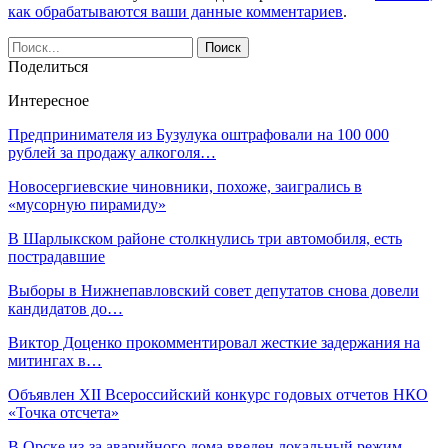
как обрабатываются ваши данные комментариев
.
Поделиться
Интересное
Предпринимателя из Бузулука оштрафовали на 100 000
рублей за продажу алкоголя…
Новосергиевские чиновники, похоже, заигрались в
«мусорную пирамиду»
В Шарлыкском районе столкнулись три автомобиля, есть
пострадавшие
Выборы в Нижнепавловский совет депутатов снова довели
кандидатов до…
Виктор Доценко прокомментировал жесткие задержания на
митингах в…
Объявлен XII Всероссийский конкурс годовых отчетов НКО
«Точка отсчета»
В Орске из-за аварийного дома введен локальный режим