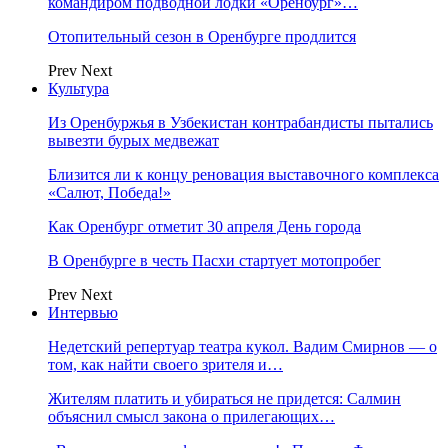
командиром подводной лодки «Оренбург»…
Отопительный сезон в Оренбурге продлится
Prev
Next
Культура
Из Оренбуржья в Узбекистан контрабандисты пытались
вывезти бурых медвежат
Близится ли к концу реновация выставочного комплекса
«Салют, Победа!»
Как Оренбург отметит 30 апреля День города
В Оренбурге в честь Пасхи стартует мотопробег
Prev
Next
Интервью
Недетский репертуар театра кукол. Вадим Смирнов — о
том, как найти своего зрителя и…
Жителям платить и убираться не придется: Салмин
объяснил смысл закона о прилегающих…