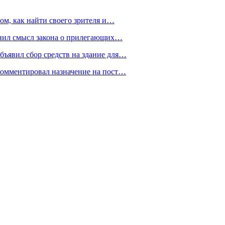
ом, как найти своего зрителя и…
снил смысл закона о прилегающих…
ъявил сбор средств на здание для…
омментировал назначение на пост…