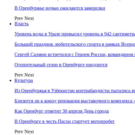
В Оренбуржье ночью ожидаются заморозки
Prev
Next
Власть
Уровень воды в Урале превысил уровень в 942 сантиметра
Большой праздник любительского спорта в рамках Всеро
Сергей Салмин встретился с Героем России, командиро
Отопительный сезон в Оренбурге продлится
Prev
Next
Культура
Из Оренбуржья в Узбекистан контрабандисты пытались в
Близится ли к концу реновация выставочного комплекса 
Как Оренбург отметит 30 апреля День города
В Оренбурге в честь Пасхи стартует мотопробег
Prev
Next