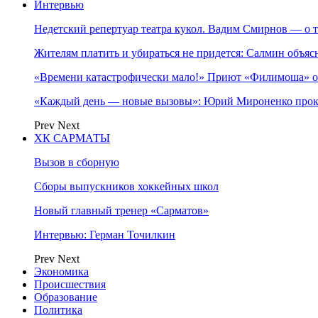
Интервью
Недетский репертуар театра кукол. Вадим Смирнов — о т
Жителям платить и убираться не придется: Салмин объя
«Времени катастрофически мало!» Приют «Филимоша» об
«Каждый день — новые вызовы»: Юрий Мироненко прок
Prev
Next
ХК САРМАТЫ
Вызов в сборную
Сборы выпускников хоккейных школ
Новый главный тренер «Сарматов»
Интервью: Герман Точилкин
Prev
Next
Экономика
Происшествия
Образование
Политика