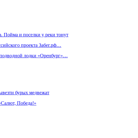
. Пойма и поселки у реки тонут
ссийского проекта Забег.рф…
м подводной лодки «Оренбург»…
ывезти бурых медвежат
«Салют, Победа!»