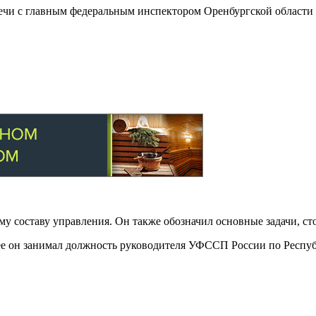
речи с главным федеральным инспектором Оренбургской област
у составу управления. Он также обозначил основные задачи, ст
нее он занимал должность руководителя УФССП России по Респу