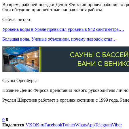
Во время рабочей поездки Денис Фирстов провел рабочие вст
Они обсудили приоритетные направления работы.
Сейчас читают
Уровень воды в Урале превысил уровень в 942 сантиметра.…
Большая вода. Ученые объяснили, почему паводок стал…
Сауны Оренбурга
Позднее Денис Фирсов представил нового руководителя личном
Руслан Шерстнев работает в органах юстиции с 1999 года. Ра
0
8
Поделится
VK
OK.ru
Facebook
Twitter
WhatsApp
Telegram
Viber