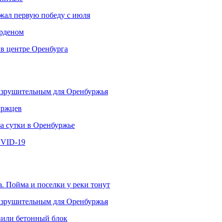
ржал первую победу с июля
рденом
 в центре Оренбурга
разрушительным для Оренбуржья
уржцев
за сутки в Оренбуржье
OVID-19
. Пойма и поселки у реки тонут
разрушительным для Оренбуржья
овили бетонный блок