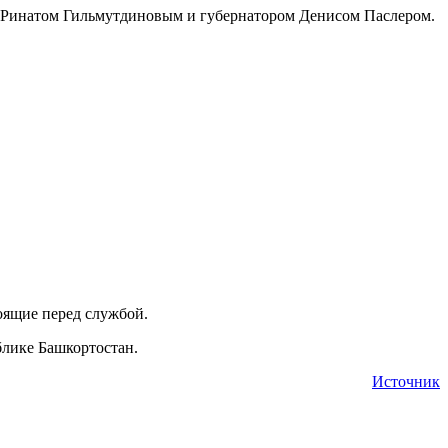
и Ринатом Гильмутдиновым и губернатором Денисом Паслером.
оящие перед службой.
блике Башкортостан.
Источник