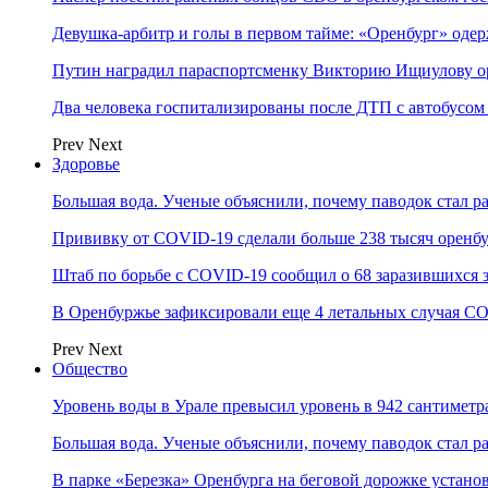
Девушка-арбитр и голы в первом тайме: «Оренбург» оде
Путин наградил параспортсменку Викторию Ищиулову о
Два человека госпитализированы после ДТП с автобусом
Prev
Next
Здоровье
Большая вода. Ученые объяснили, почему паводок стал 
Прививку от COVID-19 сделали больше 238 тысяч оренб
Штаб по борьбе с СOVID-19 сообщил о 68 заразившихся 
В Оренбуржье зафиксировали еще 4 летальных случая C
Prev
Next
Общество
Уровень воды в Урале превысил уровень в 942 сантиметра
Большая вода. Ученые объяснили, почему паводок стал 
В парке «Березка» Оренбурга на беговой дорожке устан