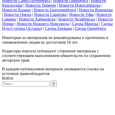
Новости Санкт-Петербурга
|
Новости Оренбурга
|
Новости
Краснодара
|
Новости Тюмени
|
Новости Новосибирска
|
Новости Казани
|
Новости Екатеринбурга
|
Новости Воронежа
|
Новости Омска
|
Новости Саратова
|
Новости Уфы
|
Новости
Самары
|
Новости Хабаровска
|
Новости Челябинска
|
Новости
Перми
|
Новости Нижнего Новгорода
|
Сауны Минска
|
Сауны
Нур-Султана (Астаны)
|
Сауны Еревана
|
Сауны Оренбурга
Некоторые из материалов не рекомендованы к прочтению и
ознакомлению лицам не достигшим 18 лет.
Редакторы портала публикуют сторонние материалы с
соответствующим выполнением обязательств по сохранению
авторских прав.
В каждом публикуемом материале указывается ссылка на
источник правообладателя.
Войти