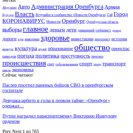
Метки
Администрация Оренбурга
Авто
Армия
Абдулино
Власть
Город
Гай
Бузулук
Вступайте в сообщество «Новости Оренбурга»
КОРОНАВИРУС
Оренбург
Новости
Оренбургская область
главное
выборы
деньги
дети
диванный урбанист
донор
здоровье
дороги
инвестиции
история
еда
интернет
животные
общество
культура
образование
оренспас
конкурс
музей
погода
политика
преступность
паводок
прогноз
происшествия
спорт
транспорт
снег
соболезнования
театр
экономика
школа
Сейчас читают
Паслер посетил раненых бойцов СВО в оренбургском
госпитале
Девушка-арбитр и голы в первом тайме: «Оренбург»
одержал…
Путин наградил параспортсменку Викторию Ищиулову
орденом
Prev
Next
1 из 765