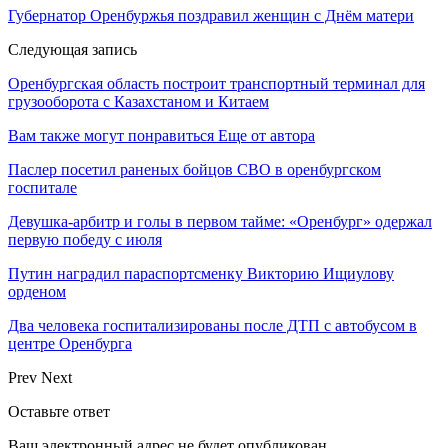
Губернатор Оренбуржья поздравил женщин с Днём матери
Следующая запись
Оренбургская область построит транспортный терминал для
грузооборота с Казахстаном и Китаем
Вам также могут понравиться
Еще от автора
Паслер посетил раненых бойцов СВО в оренбургском
госпитале
Девушка-арбитр и голы в первом тайме: «Оренбург» одержал
первую победу с июля
Путин наградил параспортсменку Викторию Ищиулову
орденом
Два человека госпитализированы после ДТП с автобусом в
центре Оренбурга
Prev
Next
Оставьте ответ
Ваш электронный адрес не будет опубликован.