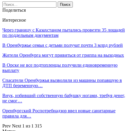
Поделиться
Интересное
Через границу с Казахстаном пытались провезти 35 лошадей
по поддельным документам
В Оренбуржье семьи с детьми получат почти 3 млрд рублей
Жители Оренбурга могут привиться от гриппа на выходных
В Орске не все подтопленцы получили единовременную
выплату
Спасатели Оренбуржья вызволили из машины попавшую в
ДТП беременную…
Внук, избивший собственную бабушку ногами, требуя денег,
не смог…
Оренбургский Роспотребнадзор ввел новые санитарные
правила для…
Prev
Next
1 из 1 315