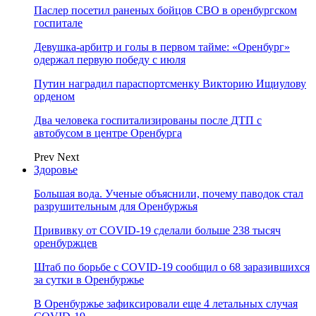
Паслер посетил раненых бойцов СВО в оренбургском
госпитале
Девушка-арбитр и голы в первом тайме: «Оренбург»
одержал первую победу с июля
Путин наградил параспортсменку Викторию Ищиулову
орденом
Два человека госпитализированы после ДТП с
автобусом в центре Оренбурга
Prev
Next
Здоровье
Большая вода. Ученые объяснили, почему паводок стал
разрушительным для Оренбуржья
Прививку от COVID-19 сделали больше 238 тысяч
оренбуржцев
Штаб по борьбе с СOVID-19 сообщил о 68 заразившихся
за сутки в Оренбуржье
В Оренбуржье зафиксировали еще 4 летальных случая