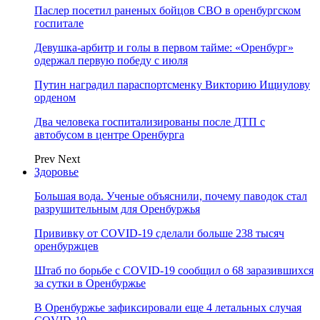
Паслер посетил раненых бойцов СВО в оренбургском
госпитале
Девушка-арбитр и голы в первом тайме: «Оренбург»
одержал первую победу с июля
Путин наградил параспортсменку Викторию Ищиулову
орденом
Два человека госпитализированы после ДТП с
автобусом в центре Оренбурга
Prev
Next
Здоровье
Большая вода. Ученые объяснили, почему паводок стал
разрушительным для Оренбуржья
Прививку от COVID-19 сделали больше 238 тысяч
оренбуржцев
Штаб по борьбе с СOVID-19 сообщил о 68 заразившихся
за сутки в Оренбуржье
В Оренбуржье зафиксировали еще 4 летальных случая