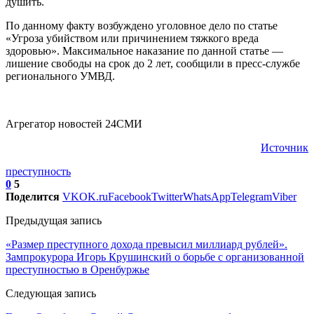
душить.
По данному факту возбуждено уголовное дело по статье
«Угроза убийством или причинением тяжкого вреда
здоровью». Максимальное наказание по данной статье —
лишение свободы на срок до 2 лет, сообщили в пресс-службе
регионального УМВД.
Агрегатор новостей 24СМИ
Источник
преступность
0
5
Поделится
VK
OK.ru
Facebook
Twitter
WhatsApp
Telegram
Viber
Предыдущая запись
«Размер преступного дохода превысил миллиард рублей».
Зампрокурора Игорь Крушинский о борьбе с организованной
преступностью в Оренбуржье
Следующая запись