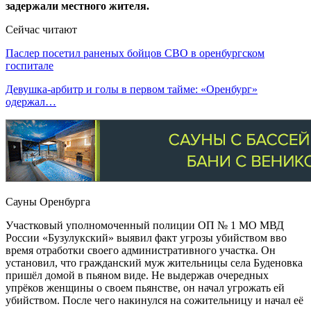
задержали местного жителя.
Сейчас читают
Паслер посетил раненых бойцов СВО в оренбургском
госпитале
Девушка-арбитр и голы в первом тайме: «Оренбург»
одержал…
Сауны Оренбурга
Участковый уполномоченный полиции ОП № 1 МО МВД
России «Бузулукский» выявил факт угрозы убийством вво
время отработки своего административного участка. Он
установил, что гражданский муж жительницы села Буденовка
пришёл домой в пьяном виде. Не выдержав очередных
упрёков женщины о своем пьянстве, он начал угрожать ей
убийством. После чего накинулся на сожительницу и начал её