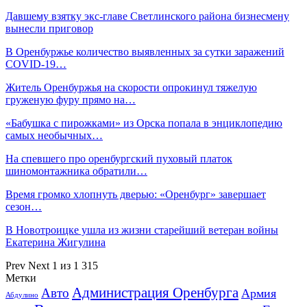
Давшему взятку экс-главе Светлинского района бизнесмену
вынесли приговор
В Оренбуржье количество выявленных за сутки заражений
COVID-19…
Житель Оренбуржья на скорости опрокинул тяжелую
груженую фуру прямо на…
«Бабушка с пирожками» из Орска попала в энциклопедию
самых необычных…
На спевшего про оренбургский пуховый платок
шиномонтажника обратили…
Время громко хлопнуть дверью: «Оренбург» завершает
сезон…
В Новотроицке ушла из жизни старейший ветеран войны
Екатерина Жигулина
Prev
Next
1 из 1 315
Метки
Администрация Оренбурга
Авто
Армия
Абдулино