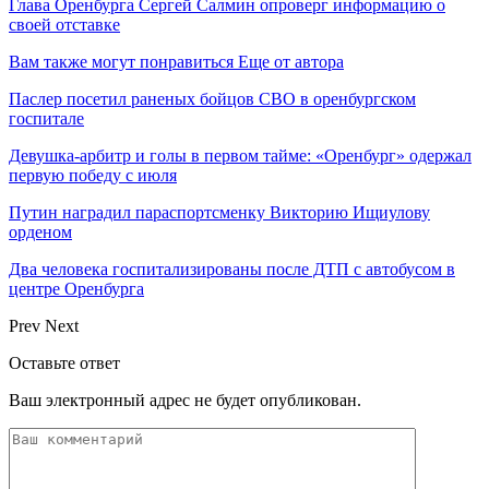
Глава Оренбурга Сергей Салмин опроверг информацию о
своей отставке
Вам также могут понравиться
Еще от автора
Паслер посетил раненых бойцов СВО в оренбургском
госпитале
Девушка-арбитр и голы в первом тайме: «Оренбург» одержал
первую победу с июля
Путин наградил параспортсменку Викторию Ищиулову
орденом
Два человека госпитализированы после ДТП с автобусом в
центре Оренбурга
Prev
Next
Оставьте ответ
Ваш электронный адрес не будет опубликован.