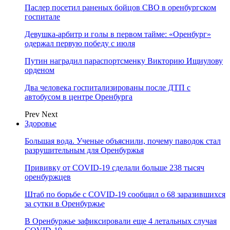
Паслер посетил раненых бойцов СВО в оренбургском
госпитале
Девушка-арбитр и голы в первом тайме: «Оренбург»
одержал первую победу с июля
Путин наградил параспортсменку Викторию Ищиулову
орденом
Два человека госпитализированы после ДТП с
автобусом в центре Оренбурга
Prev
Next
Здоровье
Большая вода. Ученые объяснили, почему паводок стал
разрушительным для Оренбуржья
Прививку от COVID-19 сделали больше 238 тысяч
оренбуржцев
Штаб по борьбе с СOVID-19 сообщил о 68 заразившихся
за сутки в Оренбуржье
В Оренбуржье зафиксировали еще 4 летальных случая