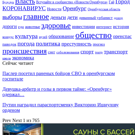
Власть
Город
Гай
Бузулук
Вступайте в сообщество «Новости Оренбурга»
КОРОНАВИРУС
Оренбург
Новости
Оренбургская область
главное
выборы
деньги
дети
диванный урбанист
донор
здоровье
дороги
инвестиции
история
еда
интернет
животные
общество
культура
образование
оренспас
конкурс
музей
погода
политика
преступность
паводок
прогноз
происшествия
спорт
транспорт
снег
соболезнования
театр
экономика
школа
Сейчас читают
Паслер посетил раненых бойцов СВО в оренбургском
госпитале
Девушка-арбитр и голы в первом тайме: «Оренбург»
одержал…
Путин наградил параспортсменку Викторию Ищиулову
орденом
Prev
Next
1 из 765