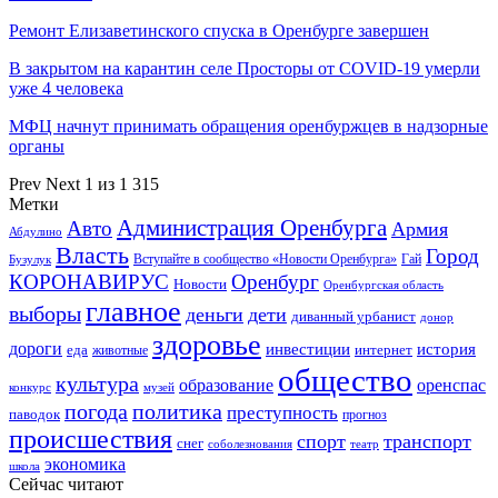
Ремонт Елизаветинского спуска в Оренбурге завершен
В закрытом на карантин селе Просторы от COVID-19 умерли
уже 4 человека
МФЦ начнут принимать обращения оренбуржцев в надзорные
органы
Prev
Next
1 из 1 315
Метки
Администрация Оренбурга
Авто
Армия
Абдулино
Власть
Город
Гай
Бузулук
Вступайте в сообщество «Новости Оренбурга»
КОРОНАВИРУС
Оренбург
Новости
Оренбургская область
главное
выборы
деньги
дети
диванный урбанист
донор
здоровье
дороги
инвестиции
история
еда
интернет
животные
общество
культура
образование
оренспас
конкурс
музей
погода
политика
преступность
паводок
прогноз
происшествия
спорт
транспорт
снег
соболезнования
театр
экономика
школа
Сейчас читают