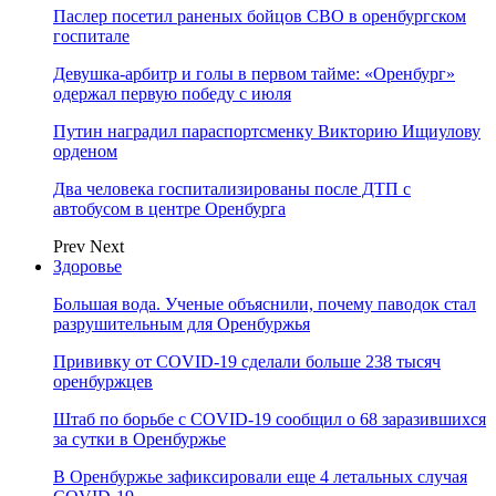
Паслер посетил раненых бойцов СВО в оренбургском
госпитале
Девушка-арбитр и голы в первом тайме: «Оренбург»
одержал первую победу с июля
Путин наградил параспортсменку Викторию Ищиулову
орденом
Два человека госпитализированы после ДТП с
автобусом в центре Оренбурга
Prev
Next
Здоровье
Большая вода. Ученые объяснили, почему паводок стал
разрушительным для Оренбуржья
Прививку от COVID-19 сделали больше 238 тысяч
оренбуржцев
Штаб по борьбе с СOVID-19 сообщил о 68 заразившихся
за сутки в Оренбуржье
В Оренбуржье зафиксировали еще 4 летальных случая