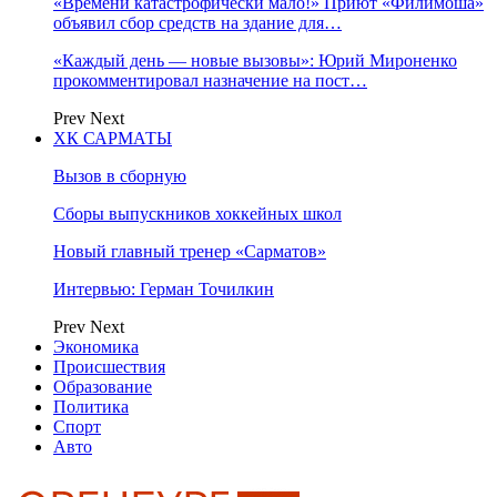
«Времени катастрофически мало!» Приют «Филимоша»
объявил сбор средств на здание для…
«Каждый день — новые вызовы»: Юрий Мироненко
прокомментировал назначение на пост…
Prev
Next
ХК САРМАТЫ
Вызов в сборную
Сборы выпускников хоккейных школ
Новый главный тренер «Сарматов»
Интервью: Герман Точилкин
Prev
Next
Экономика
Происшествия
Образование
Политика
Спорт
Авто