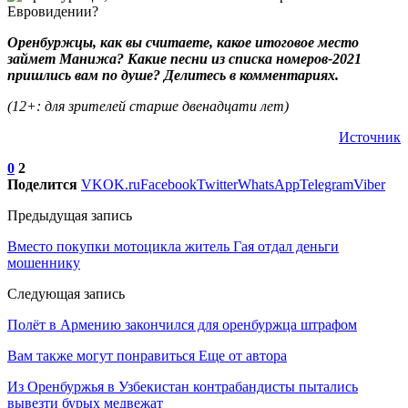
Оренбуржцы, как вы считаете, какое итоговое место
займет Манижа? Какие песни из списка номеров-2021
пришлись вам по душе? Делитесь в комментариях.
(12+: для зрителей старше двенадцати лет)
Источник
0
2
Поделится
VK
OK.ru
Facebook
Twitter
WhatsApp
Telegram
Viber
Предыдущая запись
Вместо покупки мотоцикла житель Гая отдал деньги
мошеннику
Следующая запись
Полёт в Армению закончился для оренбуржца штрафом
Вам также могут понравиться
Еще от автора
Из Оренбуржья в Узбекистан контрабандисты пытались
вывезти бурых медвежат