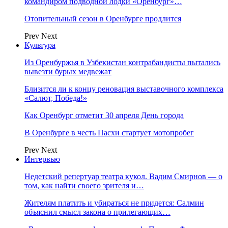
командиром подводной лодки «Оренбург»…
Отопительный сезон в Оренбурге продлится
Prev
Next
Культура
Из Оренбуржья в Узбекистан контрабандисты пытались
вывезти бурых медвежат
Близится ли к концу реновация выставочного комплекса
«Салют, Победа!»
Как Оренбург отметит 30 апреля День города
В Оренбурге в честь Пасхи стартует мотопробег
Prev
Next
Интервью
Недетский репертуар театра кукол. Вадим Смирнов — о
том, как найти своего зрителя и…
Жителям платить и убираться не придется: Салмин
объяснил смысл закона о прилегающих…