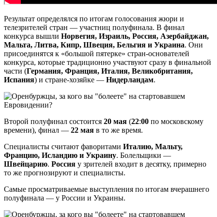
Результат определялся по итогам голосования жюри и
телезрителей стран — участниц полуфинала. В финал
конкурса вышли
Норвегия, Израиль, Россия, Азербайджан,
Мальта, Литва, Кипр, Швеция, Бельгия и Украина
. Они
присоединятся к «большой пятерке» стран-основателей
конкурса, которые традиционно участвуют сразу в финальной
части (
Германия, Франция, Италия, Великобритания,
Испания
) и стране-хозяйке —
Нидерландам
.
Второй полуфинал состоится
20 мая
(
22
:
00
по московскому
времени), финал —
22 мая
в то же время.
Специалисты считают фаворитами
Италию, Мальту,
Францию, Исландию и Украину
. Болельщики —
Швейцарию
.
Россия
у зрителей входит в десятку, примерно
то же прогнозируют и специалисты.
Самые просматриваемые выступления по итогам вчерашнего
полуфинала — у России и Украины.