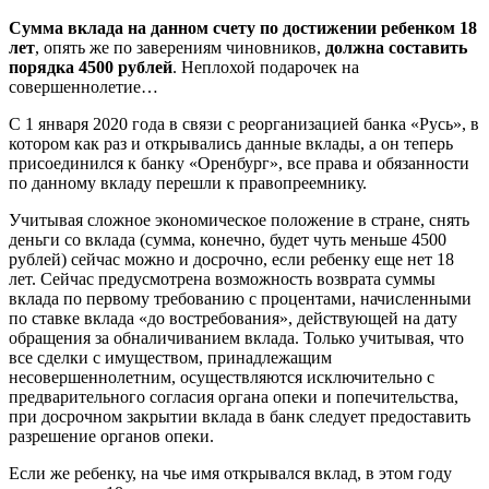
Сумма вклада на данном счету по достижении ребенком 18
лет
, опять же по заверениям чиновников,
должна составить
порядка 4500 рублей
. Неплохой подарочек на
совершеннолетие…
С 1 января 2020 года в связи с реорганизацией банка «Русь», в
котором как раз и открывались данные вклады, а он теперь
присоединился к банку «Оренбург», все права и обязанности
по данному вкладу перешли к правопреемнику.
Учитывая сложное экономическое положение в стране, снять
деньги со вклада (сумма, конечно, будет чуть меньше 4500
рублей) сейчас можно и досрочно, если ребенку еще нет 18
лет. Сейчас предусмотрена возможность возврата суммы
вклада по первому требованию с процентами, начисленными
по ставке вклада «до востребования», действующей на дату
обращения за обналичиванием вклада. Только учитывая, что
все сделки с имуществом, принадлежащим
несовершеннолетним, осуществляются исключительно с
предварительного согласия органа опеки и попечительства,
при досрочном закрытии вклада в банк следует предоставить
разрешение органов опеки.
Если же ребенку, на чье имя открывался вклад, в этом году