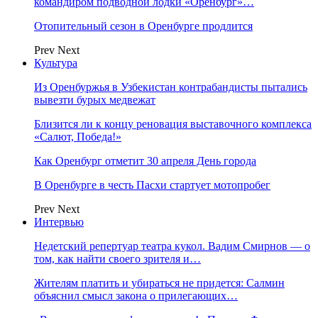
командиром подводной лодки «Оренбург»…
Отопительный сезон в Оренбурге продлится
Prev
Next
Культура
Из Оренбуржья в Узбекистан контрабандисты пытались
вывезти бурых медвежат
Близится ли к концу реновация выставочного комплекса
«Салют, Победа!»
Как Оренбург отметит 30 апреля День города
В Оренбурге в честь Пасхи стартует мотопробег
Prev
Next
Интервью
Недетский репертуар театра кукол. Вадим Смирнов — о
том, как найти своего зрителя и…
Жителям платить и убираться не придется: Салмин
объяснил смысл закона о прилегающих…