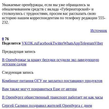
Уважаемые оренбуржцы, если вы уже обращались за
обналичиванием средств с вклада «Губернаторский» и
столкнулись с трудностями, просим вас рассказать свою
историю нашим корреспондентам по телефону редакции 555-
232.
Источник
0
76
Поделится
VK
OK.ru
Facebook
Twitter
WhatsApp
Telegram
Viber
Предыдущая запись
В Оренбуржье за кражу беседки осудили экс-заведующую
детским садом
Следующая запись
Комбинат питания ОГУ не заплатил поставщику продуктов
Вам также могут понравиться
Еще от автора
В Оренбурге общественный транспорт работает не как часы
Сергей Салмин поздравил жителей Оренбурга с днем