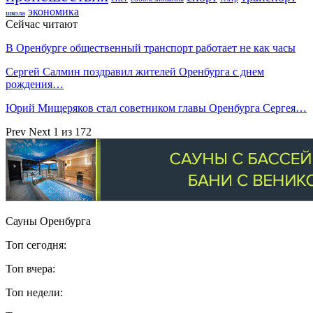
экономика
школа
Сейчас читают
В Оренбурге общественный транспорт работает не как часы
Сергей Салмин поздравил жителей Оренбурга с днем
рождения…
Юрий Мищеряков стал советником главы Оренбурга Сергея…
Prev
Next
1 из 172
Сауны Оренбурга
Топ сегодня:
Топ вчера:
Топ недели: