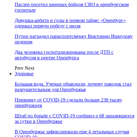
Паслер посетил раненых бойцов СВО в оренбургском
госпитале
Девушка-арбитр и голы в первом тайме: «Оренбург»
одержал первую победу с июля
Путин наградил параспортсменку Викторию Ищиулову
орденом
Два человека госпитализированы после ДТП с
автобусом в центре Оренбурга
Prev
Next
Здоровье
Большая вода. Ученые объяснили, почему паводок стал
разрушительным для Оренбуржья
Прививку от COVID-19 сделали больше 238 тысяч
оренбуржцев
Штаб по борьбе с СOVID-19 сообщил о 68 заразившихся
за сутки в Оренбуржье
В Оренбуржье зафиксировали еще 4 летальных случая