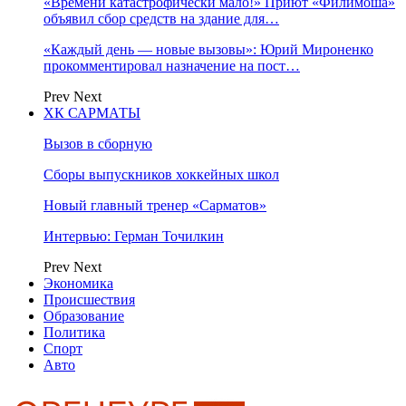
«Времени катастрофически мало!» Приют «Филимоша»
объявил сбор средств на здание для…
«Каждый день — новые вызовы»: Юрий Мироненко
прокомментировал назначение на пост…
Prev
Next
ХК САРМАТЫ
Вызов в сборную
Сборы выпускников хоккейных школ
Новый главный тренер «Сарматов»
Интервью: Герман Точилкин
Prev
Next
Экономика
Происшествия
Образование
Политика
Спорт
Авто