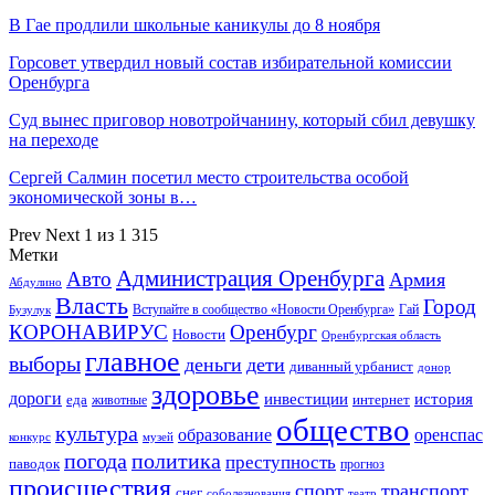
В Гае продлили школьные каникулы до 8 ноября
Горсовет утвердил новый состав избирательной комисcии
Оренбурга
Суд вынес приговор новотройчанину, который сбил девушку
на переходе
Сергей Салмин посетил место строительства особой
экономической зоны в…
Prev
Next
1 из 1 315
Метки
Администрация Оренбурга
Авто
Армия
Абдулино
Власть
Город
Гай
Бузулук
Вступайте в сообщество «Новости Оренбурга»
КОРОНАВИРУС
Оренбург
Новости
Оренбургская область
главное
выборы
деньги
дети
диванный урбанист
донор
здоровье
дороги
инвестиции
история
еда
интернет
животные
общество
культура
образование
оренспас
конкурс
музей
погода
политика
преступность
паводок
прогноз
происшествия
спорт
транспорт
снег
соболезнования
театр