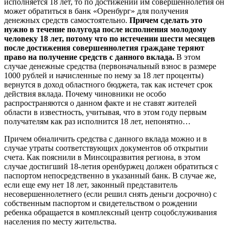
исполняется 18 лет, то по достижении им совершеннолетия он
может обратиться в банк «Оренбург» для получения
денежных средств самостоятельно.
Причем сделать это
нужно в течение полугода после исполнения молодому
человеку 18 лет, потому что по истечении шести месяцев
после достижения совершеннолетия граждане теряют
право на получение средств с данного вклада.
В этом
случае денежные средства (первоначальный взнос в размере
1000 рублей и начисленные по нему за 18 лет проценты)
вернутся в доход областного бюджета, так как истечет срок
действия вклада. Почему чиновники не особо
распространяются о данном факте и не ставят жителей
области в известность, учитывая, что в этом году первым
получателям как раз исполнится 18 лет, непонятно…
Причем обналичить средства с данного вклада можно и в
случае утраты соответствующих документов об открытии
счета. Как пояснили в Минсоцразвития региона, в этом
случае достигший 18-летия оренбуржец должен обратиться с
паспортом непосредственно в указанный банк. В случае же,
если еще ему нет 18 лет, законный представитель
несовершеннолетнего (если решил снять деньги досрочно) с
собственным паспортом и свидетельством о рождении
ребенка обращается в комплексный центр соцобслуживания
населения по месту жительства.