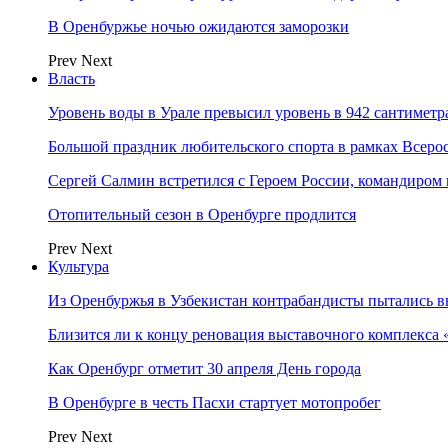
В Оренбуржье ночью ожидаются заморозки
Prev
Next
Власть
Уровень воды в Урале превысил уровень в 942 сантиметра
Большой праздник любительского спорта в рамках Всеро
Сергей Салмин встретился с Героем России, командиро
Отопительный сезон в Оренбурге продлится
Prev
Next
Культура
Из Оренбуржья в Узбекистан контрабандисты пытались в
Близится ли к концу реновация выставочного комплекса 
Как Оренбург отметит 30 апреля День города
В Оренбурге в честь Пасхи стартует мотопробег
Prev
Next