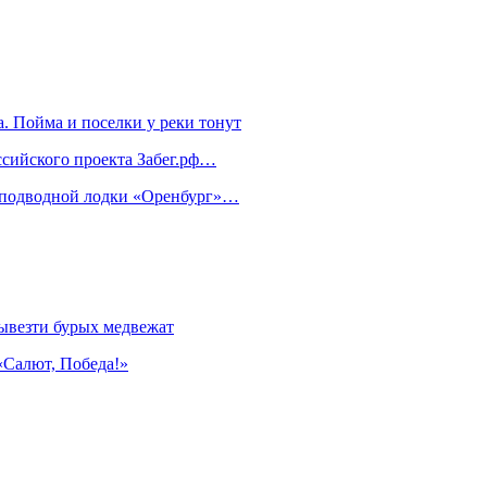
. Пойма и поселки у реки тонут
ссийского проекта Забег.рф…
м подводной лодки «Оренбург»…
ывезти бурых медвежат
«Салют, Победа!»