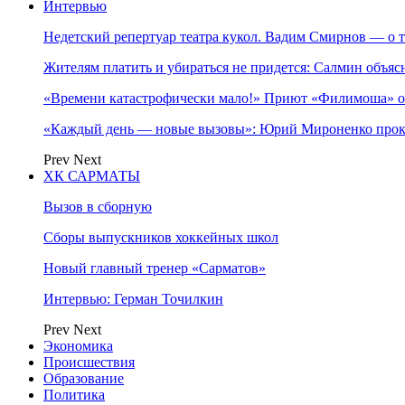
Интервью
Недетский репертуар театра кукол. Вадим Смирнов — о т
Жителям платить и убираться не придется: Салмин объя
«Времени катастрофически мало!» Приют «Филимоша» об
«Каждый день — новые вызовы»: Юрий Мироненко прок
Prev
Next
ХК САРМАТЫ
Вызов в сборную
Сборы выпускников хоккейных школ
Новый главный тренер «Сарматов»
Интервью: Герман Точилкин
Prev
Next
Экономика
Происшествия
Образование
Политика