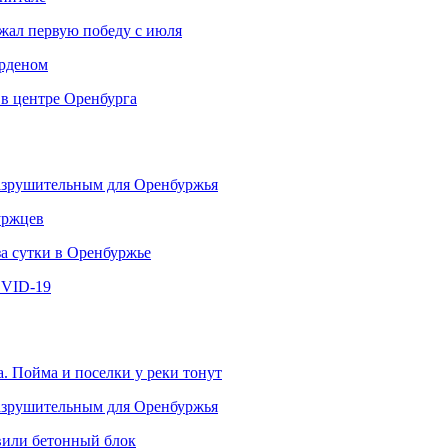
ржал первую победу с июля
рденом
 в центре Оренбурга
разрушительным для Оренбуржья
уржцев
за сутки в Оренбуржье
OVID-19
. Пойма и поселки у реки тонут
разрушительным для Оренбуржья
овили бетонный блок