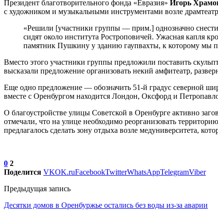
Президент благотворительного фонда «Евразия»
Игорь Храмо
с художником и музыкальными инструментами возле драмтеатра
«Решили [участники группы — прим.] однозначно снести
сидят около института Ростроповичей. Ужасная капля кров
памятник Пушкину у зданию гаупвахты, к которому мы пр
Вместо этого участники группы предложили поставить скульп
высказали предложение организовать некий амфитеатр, развер
Еще одно предложение — обозначить 51-й градус северной шир
вместе с Оренбургом находится Лондон, Оксфорд и Петропавл
О благоустройстве улицы Советской в Оренбурге активно заго
отмечали, что на улице необходимо реорганизовать территори
предлагалось сделать зону отдыха возле медуниверситета, кото
0
2
Поделится
VK
OK.ru
Facebook
Twitter
WhatsApp
Telegram
Viber
Предыдущая запись
Десятки домов в Оренбуржье остались без воды из-за аварии