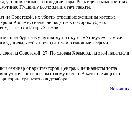
ы, установленные в последние годы. Речь идет о композициях
памятнике Пушкину возле здания гауптвахты.
ят на Советской, их убрать, страшные женщины которые
вропа-Азия» и, сейчас не падайте в обморок, убрать
ен», — сказал Игорь Храмов.
тник оренбургскому пуховому платку на «Атриуме». Там же
им зданиям, чтобы проводить там различные встречи.
арки на Советской, 27. По словам Храмова, на этой параллели
ный семинар от архитекторов Центра. Специалисты тогда
вой учительнице и сарматскому оленю. В качестве акцента
ерритории Уральского водозабора.
Источник