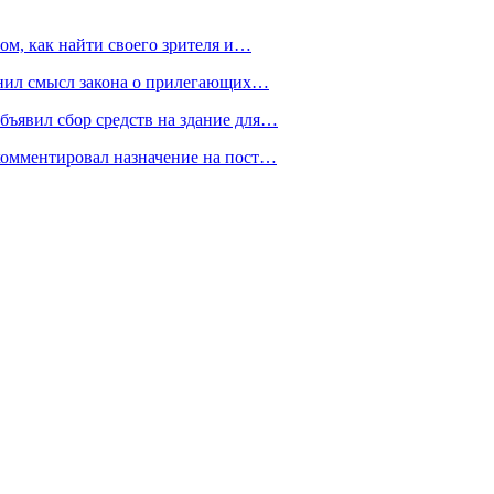
ом, как найти своего зрителя и…
снил смысл закона о прилегающих…
ъявил сбор средств на здание для…
омментировал назначение на пост…