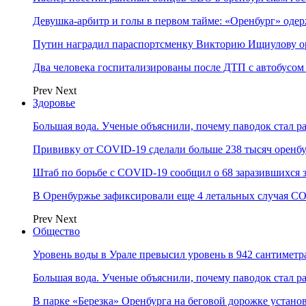
Девушка-арбитр и голы в первом тайме: «Оренбург» оде
Путин наградил параспортсменку Викторию Ищиулову о
Два человека госпитализированы после ДТП с автобусом
Prev
Next
Здоровье
Большая вода. Ученые объяснили, почему паводок стал 
Прививку от COVID-19 сделали больше 238 тысяч оренб
Штаб по борьбе с СOVID-19 сообщил о 68 заразившихся 
В Оренбуржье зафиксировали еще 4 летальных случая C
Prev
Next
Общество
Уровень воды в Урале превысил уровень в 942 сантиметра
Большая вода. Ученые объяснили, почему паводок стал 
В парке «Березка» Оренбурга на беговой дорожке устан