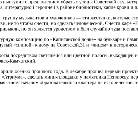
в
выступил с предложением убрать с улицы Советской скульптур
, литературной героиней в районе библиотеки, капле крови и 
: группу музыкантов и художников — эти жестянки, которые сто
и, не то чтобы снести, но сделать человеческой. Снести кафе «Е
ивыкли, но он является уродством и был случайно туда поставл
турную композицию по «Капитанской дочке» на бульваре и памя
нутый «спиной» к дому на Советской,31 и «лицом» к историческ
оты посредством светящейся или цветной полосы, выходящей из 
овск-Камчатский.
ворили осенью прошлого года. В декабре прошел первый проект
ю «Атриума», сделать мини-площадки у памятника Неплюеву, пер
рая станет началом образовательного кластера на исторической т