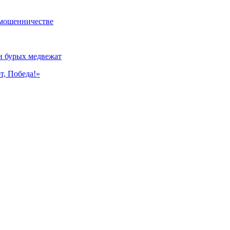
 мошенничестве
и бурых медвежат
т, Победа!»