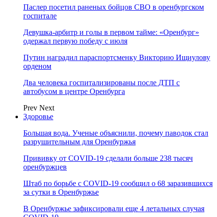
Паслер посетил раненых бойцов СВО в оренбургском
госпитале
Девушка-арбитр и голы в первом тайме: «Оренбург»
одержал первую победу с июля
Путин наградил параспортсменку Викторию Ищиулову
орденом
Два человека госпитализированы после ДТП с
автобусом в центре Оренбурга
Prev
Next
Здоровье
Большая вода. Ученые объяснили, почему паводок стал
разрушительным для Оренбуржья
Прививку от COVID-19 сделали больше 238 тысяч
оренбуржцев
Штаб по борьбе с СOVID-19 сообщил о 68 заразившихся
за сутки в Оренбуржье
В Оренбуржье зафиксировали еще 4 летальных случая