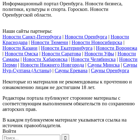
Информационный портал Оренбурга. Новости бизнеса,
политики, культуры и спорта. Гороскоп. Новости
Оренбургской области.
Наши сайты партнеры:
Новости Санкт-Петербурга
|
Новости Оренбурга
|
Новости
Краснодара
|
Новости Тюмени
|
Новости Новосибирска
|
Новости Казани
|
Новости Екатеринбурга
|
Новости Воронежа
|
Новости Омска
|
Новости Саратова
|
Новости Уфы
|
Новости
Самары
|
Новости Хабаровска
|
Новости Челябинска
|
Новости
Перми
|
Новости Нижнего Новгорода
|
Сауны Минска
|
Сауны
Нур-Султана (Астаны)
|
Сауны Еревана
|
Сауны Оренбурга
Некоторые из материалов не рекомендованы к прочтению и
ознакомлению лицам не достигшим 18 лет.
Редакторы портала публикуют сторонние материалы с
соответствующим выполнением обязательств по сохранению
авторских прав.
В каждом публикуемом материале указывается ссылка на
источник правообладателя.
Войти