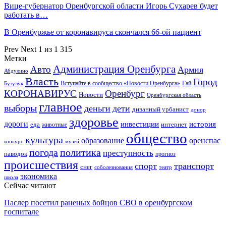
Вице-губернатор Оренбургской области Игорь Сухарев будет
работать в…
В Оренбуржье от коронавируса скончался 66-ой пациент
Prev
Next
1 из 1 315
Метки
Администрация Оренбурга
Авто
Армия
Абдулино
Власть
Город
Гай
Бузулук
Вступайте в сообщество «Новости Оренбурга»
КОРОНАВИРУС
Оренбург
Новости
Оренбургская область
главное
выборы
деньги
дети
диванный урбанист
донор
здоровье
дороги
инвестиции
история
еда
интернет
животные
общество
культура
образование
оренспас
конкурс
музей
погода
политика
преступность
паводок
прогноз
происшествия
спорт
транспорт
снег
соболезнования
театр
экономика
школа
Сейчас читают
Паслер посетил раненых бойцов СВО в оренбургском
госпитале