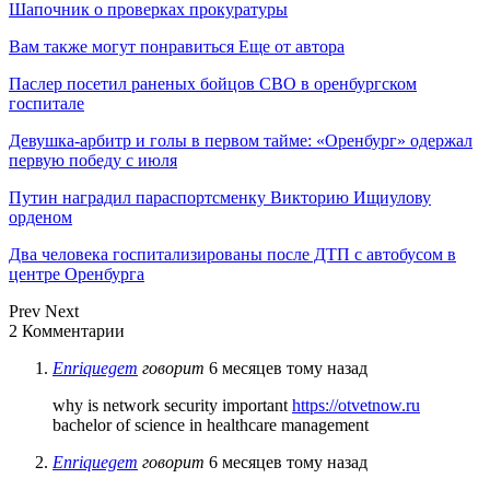
Шапочник о проверках прокуратуры
Вам также могут понравиться
Еще от автора
Паслер посетил раненых бойцов СВО в оренбургском
госпитале
Девушка-арбитр и голы в первом тайме: «Оренбург» одержал
первую победу с июля
Путин наградил параспортсменку Викторию Ищиулову
орденом
Два человека госпитализированы после ДТП с автобусом в
центре Оренбурга
Prev
Next
2 Комментарии
Enriquegem
говорит
6 месяцев тому назад
why is network security important
https://otvetnow.ru
bachelor of science in healthcare management
Enriquegem
говорит
6 месяцев тому назад