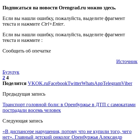
Подписаться на новости Orengrad.ru можно здесь.
Если вы нашли ошибку, пожалуйста, выделите фрагмент
текста и нажмите
Ctrl+Enter
.
Если вы нашли ошибку, пожалуйста, выделите фрагмент
текста и нажмите :
Сообщить об опечатке
Источник
Бузулук
2
4
Поделится
VK
OK.ru
Facebook
Twitter
WhatsApp
Telegram
Viber
Предыдущая запись
Транспорт головной боли: в Оренбуржье в ДТП с самокатами
пострадали восемь человек
Следующая запись
«В диспансере нарушения, потому что не купили того, чего
нет». Главный детский онколог Оренбуржья Александр