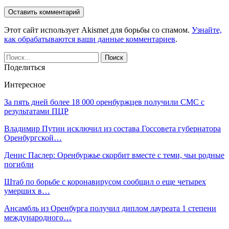
Этот сайт использует Akismet для борьбы со спамом.
Узнайте,
как обрабатываются ваши данные комментариев
.
Поделиться
Интересное
За пять дней более 18 000 оренбуржцев получили СМС с
результатами ПЦР
Владимир Путин исключил из состава Госсовета губернатора
Оренбургской…
Денис Паслер: Оренбуржье скорбит вместе с теми, чьи родные
погибли
Штаб по борьбе с коронавирусом сообщил о еще четырех
умерших в…
Ансамбль из Оренбурга получил диплом лауреата 1 степени
международного…