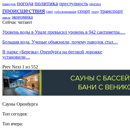
погода
политика
преступность
паводок
прогноз
происшествия
спорт
транспорт
снег
соболезнования
театр
экономика
школа
Сейчас читают
Уровень воды в Урале превысил уровень в 942 сантиметра.…
Большая вода. Ученые объяснили, почему паводок стал…
В парке «Березка» Оренбурга на беговой дорожке
установили…
Prev
Next
1 из 552
Сауны Оренбурга
Топ сегодня:
Топ вчера: