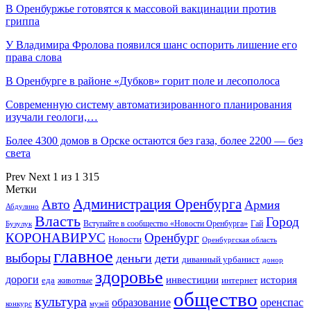
В Оренбуржье готовятся к массовой вакцинации против
гриппа
У Владимира Фролова появился шанс оспорить лишение его
права слова
В Оренбурге в районе «Дубков» горит поле и лесополоса
Современную систему автоматизированного планирования
изучали геологи,…
Более 4300 домов в Орске остаются без газа, более 2200 — без
света
Prev
Next
1 из 1 315
Метки
Администрация Оренбурга
Авто
Армия
Абдулино
Власть
Город
Гай
Бузулук
Вступайте в сообщество «Новости Оренбурга»
КОРОНАВИРУС
Оренбург
Новости
Оренбургская область
главное
выборы
деньги
дети
диванный урбанист
донор
здоровье
дороги
инвестиции
история
еда
интернет
животные
общество
культура
образование
оренспас
конкурс
музей