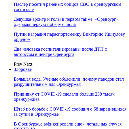
Паслер посетил раненых бойцов СВО в оренбургском
госпитале
Девушка-арбитр и голы в первом тайме: «Оренбург»
одержал первую победу с июля
Путин наградил параспортсменку Викторию Ищиулову
орденом
Два человека госпитализированы после ДТП с
автобусом в центре Оренбурга
Prev
Next
Здоровье
Большая вода. Ученые объяснили, почему паводок стал
разрушительным для Оренбуржья
Прививку от COVID-19 сделали больше 238 тысяч
оренбуржцев
Штаб по борьбе с СOVID-19 сообщил о 68 заразившихся
за сутки в Оренбуржье
В Оренбуржье зафиксировали еще 4 летальных случая