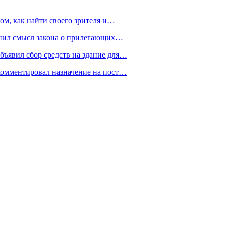
ом, как найти своего зрителя и…
снил смысл закона о прилегающих…
ъявил сбор средств на здание для…
омментировал назначение на пост…