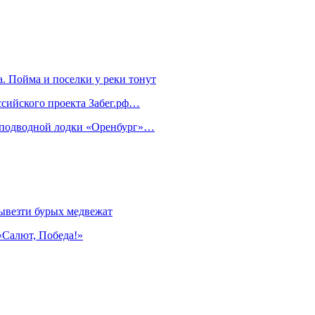
. Пойма и поселки у реки тонут
ссийского проекта Забег.рф…
м подводной лодки «Оренбург»…
ывезти бурых медвежат
«Салют, Победа!»