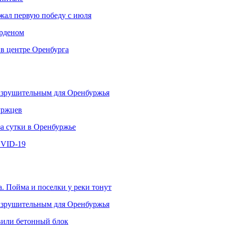
ржал первую победу с июля
рденом
 в центре Оренбурга
разрушительным для Оренбуржья
уржцев
за сутки в Оренбуржье
OVID-19
. Пойма и поселки у реки тонут
разрушительным для Оренбуржья
овили бетонный блок