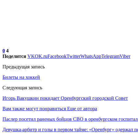
0
4
Поделится
VK
OK.ru
Facebook
Twitter
WhatsApp
Telegram
Viber
Предыдущая запись
Билеты на хоккей
Следующая запись
Игорь Вакушкин покидает Оренбургский городской Совет
Вам также могут понравиться
Еще от автора
Паслер посетил раненых бойцов СВО в оренбургском госпитал
Девушка-арбитр и голы в первом тайме: «Оренбург» одержал п