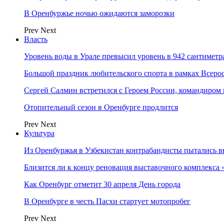
В Оренбуржье ночью ожидаются заморозки
Prev
Next
Власть
Уровень воды в Урале превысил уровень в 942 сантиметра
Большой праздник любительского спорта в рамках Всеро
Сергей Салмин встретился с Героем России, командиро
Отопительный сезон в Оренбурге продлится
Prev
Next
Культура
Из Оренбуржья в Узбекистан контрабандисты пытались в
Близится ли к концу реновация выставочного комплекса 
Как Оренбург отметит 30 апреля День города
В Оренбурге в честь Пасхи стартует мотопробег
Prev
Next