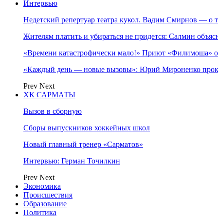
Интервью
Недетский репертуар театра кукол. Вадим Смирнов — о т
Жителям платить и убираться не придется: Салмин объя
«Времени катастрофически мало!» Приют «Филимоша» об
«Каждый день — новые вызовы»: Юрий Мироненко прок
Prev
Next
ХК САРМАТЫ
Вызов в сборную
Сборы выпускников хоккейных школ
Новый главный тренер «Сарматов»
Интервью: Герман Точилкин
Prev
Next
Экономика
Происшествия
Образование
Политика