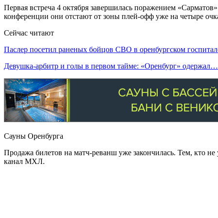
Первая встреча 4 октября завершилась поражением «Сарматов»
конференции они отстают от зоны плей-офф уже на четыре очк
Сейчас читают
Паслер посетил раненых бойцов СВО в оренбургском госпитал
Девушка-арбитр и голы в первом тайме: «Оренбург» одержал…
Сауны Оренбурга
Продажа билетов на матч-реванш уже закончилась. Тем, кто не 
канал МХЛ.