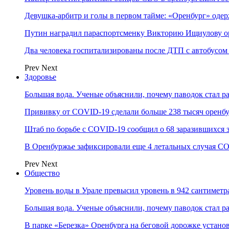
Девушка-арбитр и голы в первом тайме: «Оренбург» оде
Путин наградил параспортсменку Викторию Ищиулову о
Два человека госпитализированы после ДТП с автобусом
Prev
Next
Здоровье
Большая вода. Ученые объяснили, почему паводок стал 
Прививку от COVID-19 сделали больше 238 тысяч оренб
Штаб по борьбе с СOVID-19 сообщил о 68 заразившихся 
В Оренбуржье зафиксировали еще 4 летальных случая C
Prev
Next
Общество
Уровень воды в Урале превысил уровень в 942 сантиметра
Большая вода. Ученые объяснили, почему паводок стал 
В парке «Березка» Оренбурга на беговой дорожке устан