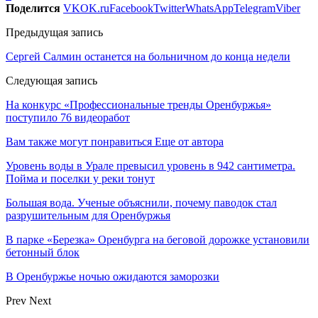
Поделится
VK
OK.ru
Facebook
Twitter
WhatsApp
Telegram
Viber
Предыдущая запись
Сергей Салмин останется на больничном до конца недели
Следующая запись
На конкурс «Профессиональные тренды Оренбуржья»
поступило 76 видеоработ
Вам также могут понравиться
Еще от автора
Уровень воды в Урале превысил уровень в 942 сантиметра.
Пойма и поселки у реки тонут
Большая вода. Ученые объяснили, почему паводок стал
разрушительным для Оренбуржья
В парке «Березка» Оренбурга на беговой дорожке установили
бетонный блок
В Оренбуржье ночью ожидаются заморозки
Prev
Next