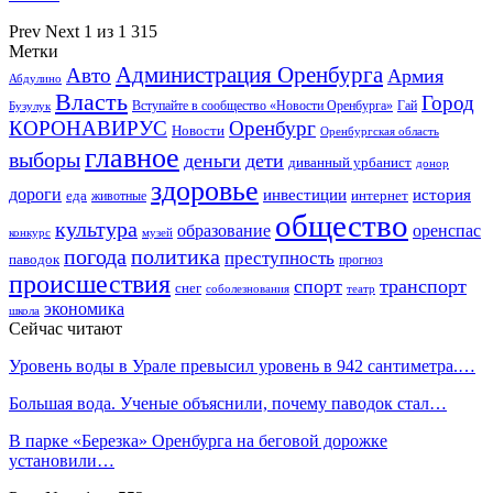
Prev
Next
1 из 1 315
Метки
Администрация Оренбурга
Авто
Армия
Абдулино
Власть
Город
Гай
Бузулук
Вступайте в сообщество «Новости Оренбурга»
КОРОНАВИРУС
Оренбург
Новости
Оренбургская область
главное
выборы
деньги
дети
диванный урбанист
донор
здоровье
дороги
инвестиции
история
еда
интернет
животные
общество
культура
образование
оренспас
конкурс
музей
погода
политика
преступность
паводок
прогноз
происшествия
спорт
транспорт
снег
соболезнования
театр
экономика
школа
Сейчас читают
Уровень воды в Урале превысил уровень в 942 сантиметра.…
Большая вода. Ученые объяснили, почему паводок стал…
В парке «Березка» Оренбурга на беговой дорожке
установили…