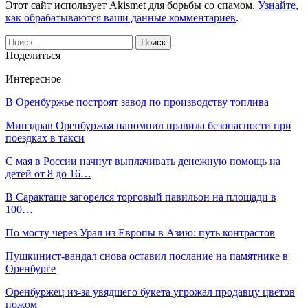
Этот сайт использует Akismet для борьбы со спамом.
Узнайте,
как обрабатываются ваши данные комментариев
.
Поделиться
Интересное
В Оренбуржье построят завод по производству топлива
Минздрав Оренбуржья напомнил правила безопасности при
поездках в такси
С мая в России начнут выплачивать денежную помощь на
детей от 8 до 16…
В Саракташе загорелся торговый павильон на площади в
100…
По мосту через Урал из Европы в Азию: путь контрастов
Пушкинист-вандал снова оставил послание на памятнике в
Оренбурге
Оренбуржец из-за увядшего букета угрожал продавцу цветов
ножом