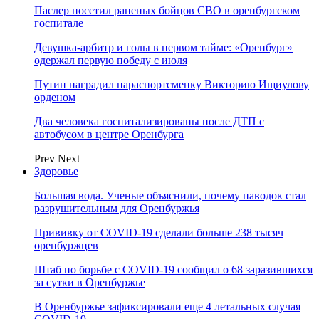
Паслер посетил раненых бойцов СВО в оренбургском
госпитале
Девушка-арбитр и голы в первом тайме: «Оренбург»
одержал первую победу с июля
Путин наградил параспортсменку Викторию Ищиулову
орденом
Два человека госпитализированы после ДТП с
автобусом в центре Оренбурга
Prev
Next
Здоровье
Большая вода. Ученые объяснили, почему паводок стал
разрушительным для Оренбуржья
Прививку от COVID-19 сделали больше 238 тысяч
оренбуржцев
Штаб по борьбе с СOVID-19 сообщил о 68 заразившихся
за сутки в Оренбуржье
В Оренбуржье зафиксировали еще 4 летальных случая