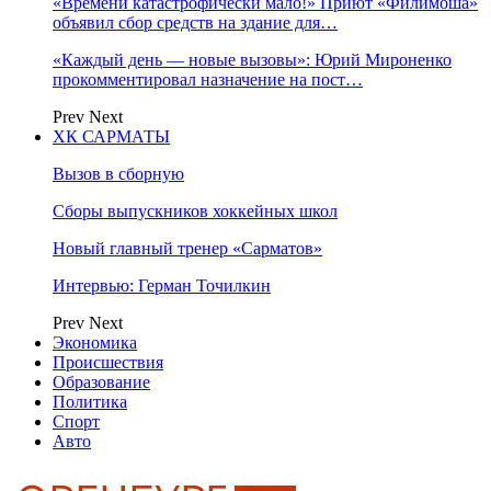
«Времени катастрофически мало!» Приют «Филимоша»
объявил сбор средств на здание для…
«Каждый день — новые вызовы»: Юрий Мироненко
прокомментировал назначение на пост…
Prev
Next
ХК САРМАТЫ
Вызов в сборную
Сборы выпускников хоккейных школ
Новый главный тренер «Сарматов»
Интервью: Герман Точилкин
Prev
Next
Экономика
Происшествия
Образование
Политика
Спорт
Авто