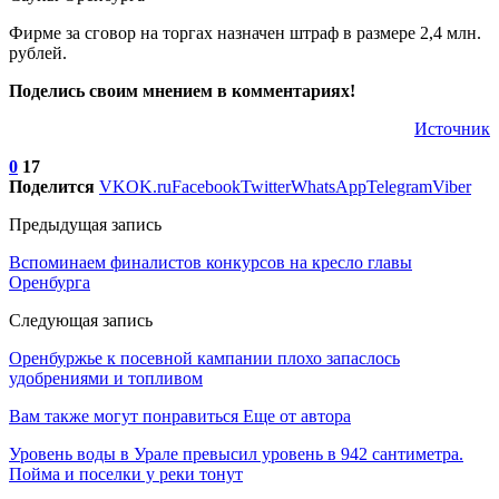
Фирме за сговор на торгах назначен штраф в размере 2,4 млн.
рублей.
Поделись своим мнением в комментариях!
Источник
0
17
Поделится
VK
OK.ru
Facebook
Twitter
WhatsApp
Telegram
Viber
Предыдущая запись
Вспоминаем финалистов конкурсов на кресло главы
Оренбурга
Следующая запись
Оренбуржье к посевной кампании плохо запаслось
удобрениями и топливом
Вам также могут понравиться
Еще от автора
Уровень воды в Урале превысил уровень в 942 сантиметра.
Пойма и поселки у реки тонут