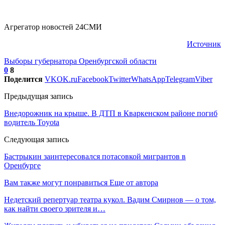
Агрегатор новостей 24СМИ
Источник
Выборы губернатора Оренбургской области
0
8
Поделится
VK
OK.ru
Facebook
Twitter
WhatsApp
Telegram
Viber
Предыдущая запись
Внедорожник на крыше. В ДТП в Кваркенском районе погиб
водитель Toyota
Следующая запись
Бастрыкин заинтересовался потасовкой мигрантов в
Оренбурге
Вам также могут понравиться
Еще от автора
Недетский репертуар театра кукол. Вадим Смирнов — о том,
как найти своего зрителя и…