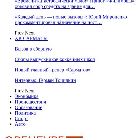
«Времени катастрофически мало!» Приют «Филимоша»
объявил сбор средств на здание для…
«Каждый день — новые вызовы»: Юрий Мироненко
прокомментировал назначение на пост…
Prev
Next
ХК САРМАТЫ
Вызов в сборную
Сборы выпускников хоккейных школ
Новый главный тренер «Сарматов»
Интервью: Герман Точилкин
Prev
Next
Экономика
Происшествия
Образование
Политика
Спорт
Авто