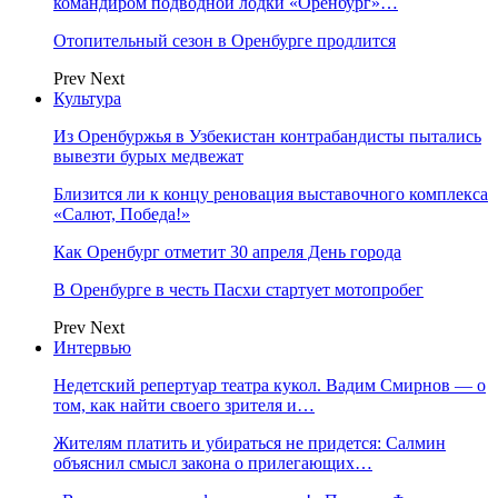
командиром подводной лодки «Оренбург»…
Отопительный сезон в Оренбурге продлится
Prev
Next
Культура
Из Оренбуржья в Узбекистан контрабандисты пытались
вывезти бурых медвежат
Близится ли к концу реновация выставочного комплекса
«Салют, Победа!»
Как Оренбург отметит 30 апреля День города
В Оренбурге в честь Пасхи стартует мотопробег
Prev
Next
Интервью
Недетский репертуар театра кукол. Вадим Смирнов — о
том, как найти своего зрителя и…
Жителям платить и убираться не придется: Салмин
объяснил смысл закона о прилегающих…