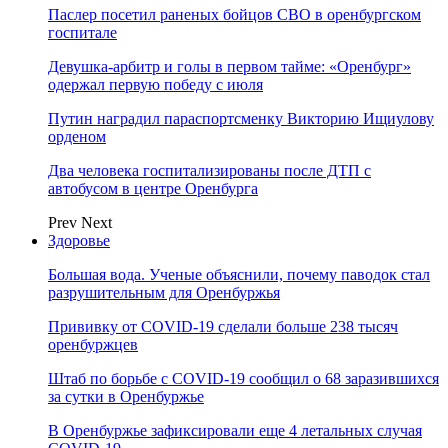
Паслер посетил раненых бойцов СВО в оренбургском
госпитале
Девушка-арбитр и голы в первом тайме: «Оренбург»
одержал первую победу с июля
Путин наградил параспортсменку Викторию Ищиулову
орденом
Два человека госпитализированы после ДТП с
автобусом в центре Оренбурга
Prev
Next
Здоровье
Большая вода. Ученые объяснили, почему паводок стал
разрушительным для Оренбуржья
Прививку от COVID-19 сделали больше 238 тысяч
оренбуржцев
Штаб по борьбе с СOVID-19 сообщил о 68 заразившихся
за сутки в Оренбуржье
В Оренбуржье зафиксировали еще 4 летальных случая