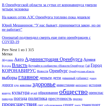
В Оренбургской области за сутки от коронавируса умерли
четыре человека
На каких сетях АЗС Оренбурга топливо пока дешевле
Юрий Мещанинов: “У нас бывает, принимается закон, но он
не работает”
Оперштаб подтвердил смерть еще пяти оренбуржцев с
COVID-19
Prev
Next
1 из 1 315
Метки
Администрация Оренбурга
Авто
Армия
Абдулино
Власть
Город
Гай
Бузулук
Вступайте в сообщество «Новости Оренбурга»
КОРОНАВИРУС
Оренбург
Новости
Оренбургская область
главное
выборы
деньги
дети
диванный урбанист
донор
здоровье
дороги
инвестиции
история
еда
интернет
животные
общество
культура
образование
оренспас
конкурс
музей
погода
политика
преступность
паводок
прогноз
происшествия
спорт
транспорт
снег
соболезнования
театр