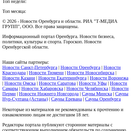
Топ недели:
Топ месяца:
© 2026 - Новости Оренбурга и области. РИА "Т-МЕДИА
ГРУПП", ООО. Все права защищены.
Информационный портал Оренбурга. Новости бизнеса,
политики, культуры и спорта. Гороскоп. Новости
Оренбургской области.
Наши сайты партнеры:
Новости Санкт-Петербурга
|
Новости Оренбурга
|
Новости
Краснодара
|
Новости Тюмени
|
Новости Новосибирска
|
Новости Казани
|
Новости Екатеринбурга
|
Новости Воронежа
|
Новости Омска
|
Новости Саратова
|
Новости Уфы
|
Новости
Самары
|
Новости Хабаровска
|
Новости Челябинска
|
Новости
Перми
|
Новости Нижнего Новгорода
|
Сауны Минска
|
Сауны
Нур-Султана (Астаны)
|
Сауны Еревана
|
Сауны Оренбурга
Некоторые из материалов не рекомендованы к прочтению и
ознакомлению лицам не достигшим 18 лет.
Редакторы портала публикуют сторонние материалы с
соответствующим выполнением обязательств по сохранению