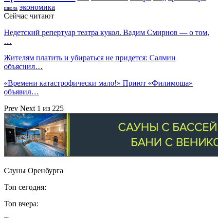
экономика
школа
Сейчас читают
Недетский репертуар театра кукол. Вадим Смирнов — о том,
…
Жителям платить и убираться не придется: Салмин
объяснил…
«Времени катастрофически мало!» Приют «Филимоша»
объявил…
Prev
Next
1 из 225
Сауны Оренбурга
Топ сегодня:
Топ вчера: