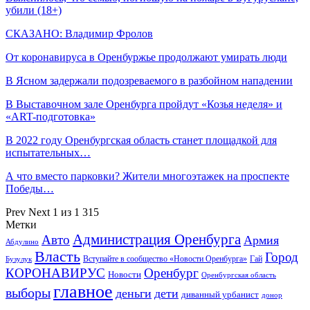
убили (18+)
СКАЗАНО: Владимир Фролов
От коронавируса в Оренбуржье продолжают умирать люди
В Ясном задержали подозреваемого в разбойном нападении
В Выставочном зале Оренбурга пройдут «Козья неделя» и
«ART-подготовка»
В 2022 году Оренбургская область станет площадкой для
испытательных…
А что вместо парковки? Жители многоэтажек на проспекте
Победы…
Prev
Next
1 из 1 315
Метки
Администрация Оренбурга
Авто
Армия
Абдулино
Власть
Город
Гай
Бузулук
Вступайте в сообщество «Новости Оренбурга»
КОРОНАВИРУС
Оренбург
Новости
Оренбургская область
главное
выборы
деньги
дети
диванный урбанист
донор