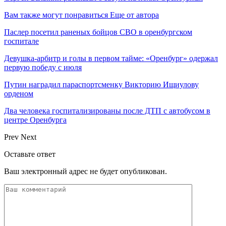
Вам также могут понравиться
Еще от автора
Паслер посетил раненых бойцов СВО в оренбургском
госпитале
Девушка-арбитр и голы в первом тайме: «Оренбург» одержал
первую победу с июля
Путин наградил параспортсменку Викторию Ищиулову
орденом
Два человека госпитализированы после ДТП с автобусом в
центре Оренбурга
Prev
Next
Оставьте ответ
Ваш электронный адрес не будет опубликован.