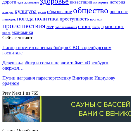
здоровье
дороги
инвестиции
история
еда
интернет
животные
общество
культура
образование
оренспас
конкурс
музей
погода
политика
преступность
паводок
прогноз
происшествия
спорт
транспорт
снег
соболезнования
театр
экономика
школа
Сейчас читают
Паслер посетил раненых бойцов СВО в оренбургском
госпитале
Девушка-арбитр и голы в первом тайме: «Оренбург»
одержал…
Путин наградил параспортсменку Викторию Ищиулову
орденом
Prev
Next
1 из 765
Сауны Оренбурга