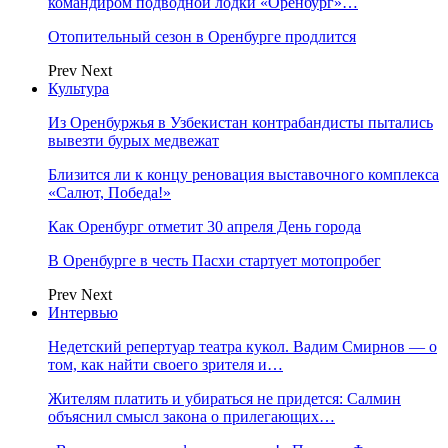
командиром подводной лодки «Оренбург»…
Отопительный сезон в Оренбурге продлится
Prev
Next
Культура
Из Оренбуржья в Узбекистан контрабандисты пытались
вывезти бурых медвежат
Близится ли к концу реновация выставочного комплекса
«Салют, Победа!»
Как Оренбург отметит 30 апреля День города
В Оренбурге в честь Пасхи стартует мотопробег
Prev
Next
Интервью
Недетский репертуар театра кукол. Вадим Смирнов — о
том, как найти своего зрителя и…
Жителям платить и убираться не придется: Салмин
объяснил смысл закона о прилегающих…