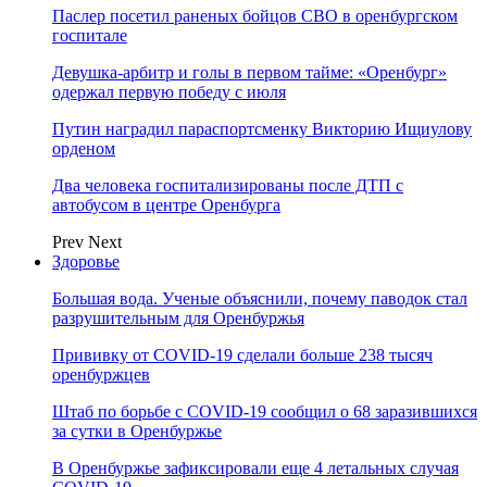
Паслер посетил раненых бойцов СВО в оренбургском
госпитале
Девушка-арбитр и голы в первом тайме: «Оренбург»
одержал первую победу с июля
Путин наградил параспортсменку Викторию Ищиулову
орденом
Два человека госпитализированы после ДТП с
автобусом в центре Оренбурга
Prev
Next
Здоровье
Большая вода. Ученые объяснили, почему паводок стал
разрушительным для Оренбуржья
Прививку от COVID-19 сделали больше 238 тысяч
оренбуржцев
Штаб по борьбе с СOVID-19 сообщил о 68 заразившихся
за сутки в Оренбуржье
В Оренбуржье зафиксировали еще 4 летальных случая