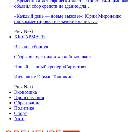
«Времени катастрофически мало!» Приют «Филимоша»
объявил сбор средств на здание для…
«Каждый день — новые вызовы»: Юрий Мироненко
прокомментировал назначение на пост…
Prev
Next
ХК САРМАТЫ
Вызов в сборную
Сборы выпускников хоккейных школ
Новый главный тренер «Сарматов»
Интервью: Герман Точилкин
Prev
Next
Экономика
Происшествия
Образование
Политика
Спорт
Авто