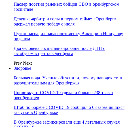
Паслер посетил раненых бойцов СВО в оренбургском
госпитале
Девушка-арбитр и голы в первом тайме: «Оренбург»
одержал первую победу с июля
Путин наградил параспортсменку Викторию Ищиулову
орденом
Два человека госпитализированы после ДТП с
автобусом в центре Оренбурга
Prev
Next
Здоровье
Большая вода. Ученые объяснили, почему паводок стал
разрушительным для Оренбуржья
Прививку от COVID-19 сделали больше 238 тысяч
оренбуржцев
Штаб по борьбе с СOVID-19 сообщил о 68 заразившихся
за сутки в Оренбуржье
В Оренбуржье зафиксировали еще 4 летальных случая