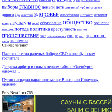
Новости
Оренбургская область
главное
выборы
деньги
дети
диванный урбанист
донор
здоровье
дороги
инвестиции
история
еда
интернет
животные
общество
культура
образование
оренспас
конкурс
музей
погода
политика
преступность
паводок
прогноз
происшествия
спорт
транспорт
снег
соболезнования
театр
экономика
школа
Сейчас читают
Паслер посетил раненых бойцов СВО в оренбургском
госпитале
Девушка-арбитр и голы в первом тайме: «Оренбург»
одержал…
Путин наградил параспортсменку Викторию Ищиулову
орденом
Prev
Next
1 из 765