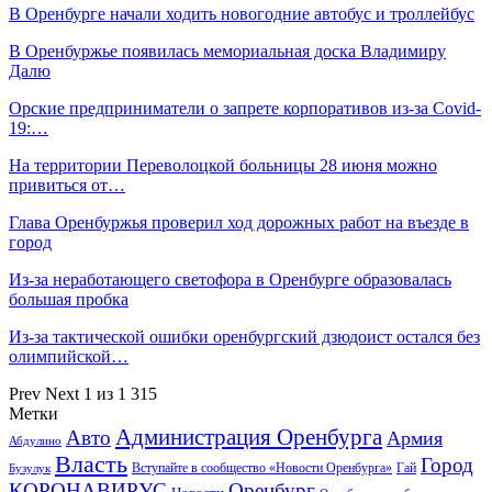
В Оренбурге начали ходить новогодние автобус и троллейбус
В Оренбуржье появилась мемориальная доска Владимиру
Далю
Орские предприниматели о запрете корпоративов из-за Covid-
19:…
На территории Переволоцкой больницы 28 июня можно
привиться от…
Глава Оренбуржья проверил ход дорожных работ на въезде в
город
Из-за неработающего светофора в Оренбурге образовалась
большая пробка
Из-за тактической ошибки оренбургский дзюдоист остался без
олимпийской…
Prev
Next
1 из 1 315
Метки
Администрация Оренбурга
Авто
Армия
Абдулино
Власть
Город
Гай
Бузулук
Вступайте в сообщество «Новости Оренбурга»
КОРОНАВИРУС
Оренбург