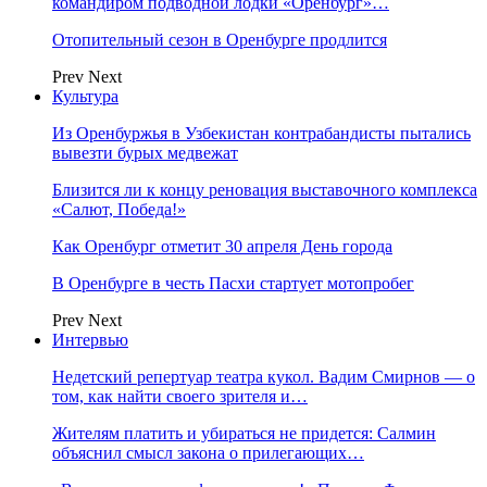
командиром подводной лодки «Оренбург»…
Отопительный сезон в Оренбурге продлится
Prev
Next
Культура
Из Оренбуржья в Узбекистан контрабандисты пытались
вывезти бурых медвежат
Близится ли к концу реновация выставочного комплекса
«Салют, Победа!»
Как Оренбург отметит 30 апреля День города
В Оренбурге в честь Пасхи стартует мотопробег
Prev
Next
Интервью
Недетский репертуар театра кукол. Вадим Смирнов — о
том, как найти своего зрителя и…
Жителям платить и убираться не придется: Салмин
объяснил смысл закона о прилегающих…