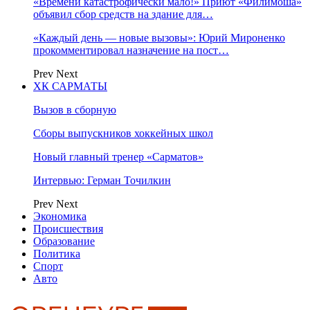
«Времени катастрофически мало!» Приют «Филимоша»
объявил сбор средств на здание для…
«Каждый день — новые вызовы»: Юрий Мироненко
прокомментировал назначение на пост…
Prev
Next
ХК САРМАТЫ
Вызов в сборную
Сборы выпускников хоккейных школ
Новый главный тренер «Сарматов»
Интервью: Герман Точилкин
Prev
Next
Экономика
Происшествия
Образование
Политика
Спорт
Авто