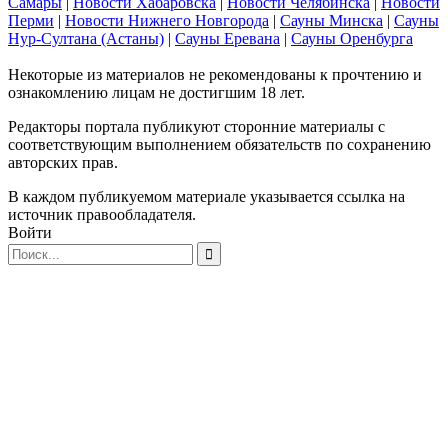
Самары
|
Новости Хабаровска
|
Новости Челябинска
|
Новости
Перми
|
Новости Нижнего Новгорода
|
Сауны Минска
|
Сауны
Нур-Султана (Астаны)
|
Сауны Еревана
|
Сауны Оренбурга
Некоторые из материалов не рекомендованы к прочтению и
ознакомлению лицам не достигшим 18 лет.
Редакторы портала публикуют сторонние материалы с
соответствующим выполнением обязательств по сохранению
авторских прав.
В каждом публикуемом материале указывается ссылка на
источник правообладателя.
Войти