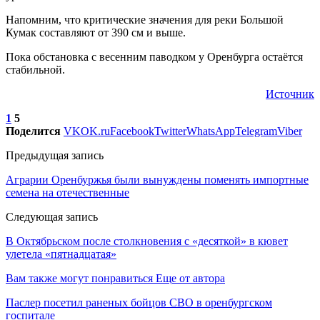
Напомним, что критические значения для реки Большой
Кумак составляют от 390 см и выше.
Пока обстановка с весенним паводком у Оренбурга остаётся
стабильной.
Источник
1
5
Поделится
VK
OK.ru
Facebook
Twitter
WhatsApp
Telegram
Viber
Предыдущая запись
Аграрии Оренбуржья были вынуждены поменять импортные
семена на отечественные
Следующая запись
В Октябрьском после столкновения с «десяткой» в кювет
улетела «пятнадцатая»
Вам также могут понравиться
Еще от автора
Паслер посетил раненых бойцов СВО в оренбургском
госпитале