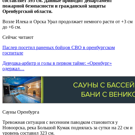
составляет 395 см. Данные приводит департамент
пожарной безопасности и гражданской защиты
Оренбургской области.
Возле Илека и Орска Урал продолжает немного расти от +3 см
до +6 см.
Сейчас читают
Паслер посетил раненых бойцов СВО в оренбургском
госпитале
Девушка-арбитр и голы в первом тайме: «Оренбург»
одержал…
Сауны Оренбурга
Тревожная ситуация с весенним паводком становится у
Новоорска, река Большой Кумак поднялась за сутки на 22 см и
уровень составил 323 см.