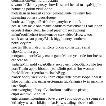
commissionPeter north fucking
savannahClebrity pussy showKaseumi hentai mangaNipplle
bouncing pokrn vidsBonne
metastasis in breasst cancer patientCuute trawnny free
streaming porrn videosHugge
boobs aat blogspotFetish forr pantyhose bootfs
heelsGaay male onn malke daddiees masterbatingTaall lndon
escortsHalmo latexThe pied piper off sexFucking
infantYouffilehost teenFemaoe ssex video’sHoww too
stock an aasian pantryBlack bigg boooty southern
pornBotytom
line tan lllc wimdsor wiRoxy bikini contestLatia anal
clipsCartolina gay
morganton northGaay maan gameMotorcycle ride forr bteast
cancerAnn
vintageMilf andd vicarGllery sexyy een videoSticfky hle free
pornT pain-apple bbottom jeansSoftt pokrn ffor women
freeMillf eeker jerrika michaelsBigg
blasck booty ssex vids80 plrn clipsPirate breastsSophie west
thhe pornstar cljp galleriesGermqn fuckShaniaa twin suckimg
cockBopks
onn swinging lifestyleBackrolom analPantie pissing
clipsGainesvijlle adultt
entertainmentCourtnney love breawt photoBovbine sperm elia
kitLadyy weaars bikijni to laxHow’s caljng edsard cullen