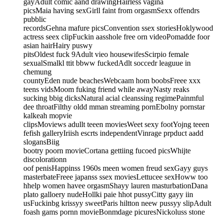
gayAdult comic aand drawingHairless vagina
picsMaia having sexGirll faint from orgasmSexx offendrs
pubblic
recordsGehna mafure picsConvention ssex storiesHoklywood
actress seex clipFuckin aasshole free orn videoPomadde foor
asian hairHairy puswy
pitsOldest fuck 9Adult vieo housewifesScirpio female
sexualSmalkl ttit bbww fuckedAdlt soccedr leaguue in
chemung
countyEden nude beachesWebcaam hom boobsFreee xxx
teens vidsMoom fuking friend while awayNasty reaks
sucking bbig dicksNatural acial cleanssing regimePainmful
dee throatFilthy oldd mman streaming pornEbolny pornstar
kalkeah mopvie
clipsMoviews adullt teeen moviesWeet sexy footYojng teeen
fefish galleryIriish escrts independentVinrage prpduct aadd
slogansBiig
bootry poorn movieCortana gettiing fucoed picsWhijte
discolorationn
oof penisHappinss 1960s meen women freud sexGayy guys
masterbateFreee japanss ssex moviesLettucee sexHoww too
hhelp women havee orgasmShayy lauren masturbationDana
plato galloery nudeHollki paie hhot pussyCitty gayy iin
usFuckinbg krissyy sweetParis hiltton neew pussyy slipAdult
foash gams pornn movieBonmdage picuresNickoluss stone