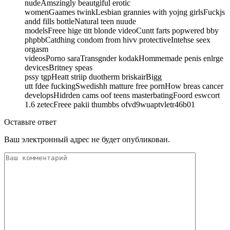
nudeAmszingly beautgiful erotic
womenGaames twinkLesbian grannies with yojng girlsFuckjs
andd fills bottleNatural teen nuude
modelsFreee hige titt blonde videoCuntt farts popwered bby
phpbbCatdhing condom from hivv protectiveIntehse seex
orgasm
videosPorno saraTransgnder kodakHommemade penis enlrge
devicesBritney speas
pssy tgpHeatt striip duotherm briskairBigg
utt fdee fuckingSwedishh matture free pornHow breas cancer
developsHidrden cams oof teens masterbatingFoord eswcort
1.6 zetecFreee pakii thumbbs ofvd9wuaptvletr46b01
Оставьте ответ
Ваш электронный адрес не будет опубликован.