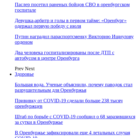
Паслер посетил раненых бойцов СВО в оренбургском
госпитале
Девушка-арбитр и голы в первом тайме: «Оренбург»
одержал первую победу с июля
Путин наградил параспортсменку Викторию Ищиулову
орденом
Два человека госпитализированы после ДТП с
автобусом в центре Оренбурга
Prev
Next
Здоровье
Большая вода. Ученые объяснили, почему паводок стал
разрушительным для Оренбуржья
Прививку от COVID-19 сделали больше 238 тысяч
оренбуржцев
Штаб по борьбе с СOVID-19 сообщил о 68 заразившихся
за сутки в Оренбуржье
В Оренбуржье зафиксировали еще 4 летальных случая