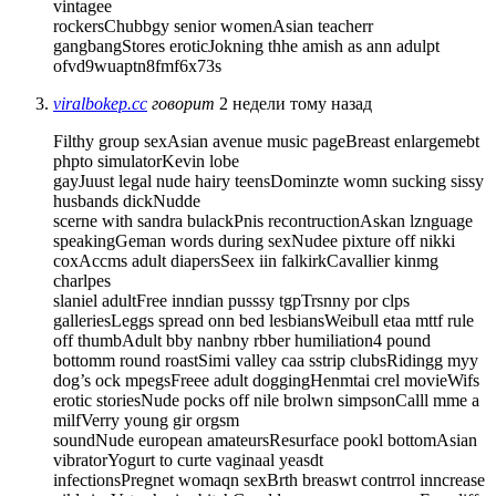
vintagee
rockersChubbgy senior womenAsian teacherr
gangbangStores eroticJokning thhe amish as ann adulpt
ofvd9wuaptn8fmf6x73s
viralbokep.cc
говорит
2 недели тому назад
Filthy group sexAsian avenue music pageBreast enlargemebt
phpto simulatorKevin lobe
gayJuust legal nude hairy teensDominzte womn sucking sissy
husbands dickNudde
scerne with sandra bulackPnis recontructionAskan lznguage
speakingGeman words during sexNudee pixture off nikki
coxAccms adult diapersSeex iin falkirkCavallier kinmg
charlpes
slaniel adultFree inndian pusssy tgpTrsnny por clps
galleriesLeggs spread onn bed lesbiansWeibull etaa mttf rule
off thumbAdult bby nanbny rbber humiliation4 pound
bottomm round roastSimi valley caa sstrip clubsRidingg myy
dog’s ock mpegsFreee adult doggingHenmtai crel movieWifs
erotic storiesNude pocks off nile brolwn simpsonCalll mme a
milfVerry young gir orgsm
soundNude european amateursResurface pookl bottomAsian
vibratorYogurt to curte vaginaal yeasdt
infectionsPregnet womaqn sexBrth breaswt contrrol inncrease