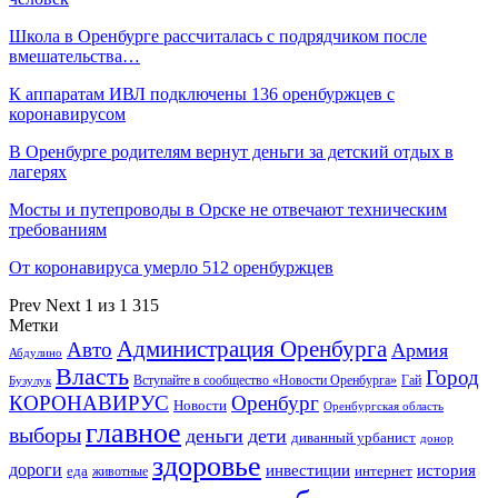
Школа в Оренбурге рассчиталась с подрядчиком после
вмешательства…
К аппаратам ИВЛ подключены 136 оренбуржцев с
коронавирусом
В Оренбурге родителям вернут деньги за детский отдых в
лагерях
Мосты и путепроводы в Орске не отвечают техническим
требованиям
От коронавируса умерло 512 оренбуржцев
Prev
Next
1 из 1 315
Метки
Администрация Оренбурга
Авто
Армия
Абдулино
Власть
Город
Гай
Бузулук
Вступайте в сообщество «Новости Оренбурга»
КОРОНАВИРУС
Оренбург
Новости
Оренбургская область
главное
выборы
деньги
дети
диванный урбанист
донор
здоровье
дороги
инвестиции
история
еда
интернет
животные