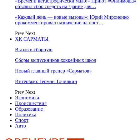
«Времени катастрофически мало!» Приют «Филимоша»
объявил сбор средств на здание для…
«Каждый день — новые вызовы»: Юрий Мироненко
прокомментировал назначение на пост…
Prev
Next
ХК САРМАТЫ
Вызов в сборную
Сборы выпускников хоккейных школ
Новый главный тренер «Сарматов»
Интервью: Герман Точилкин
Prev
Next
Экономика
Происшествия
Образование
Политика
Спорт
Авто