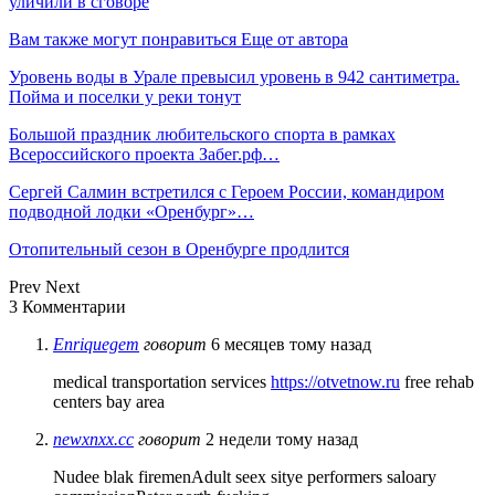
уличили в сговоре
Вам также могут понравиться
Еще от автора
Уровень воды в Урале превысил уровень в 942 сантиметра.
Пойма и поселки у реки тонут
Большой праздник любительского спорта в рамках
Всероссийского проекта Забег.рф…
Сергей Салмин встретился с Героем России, командиром
подводной лодки «Оренбург»…
Отопительный сезон в Оренбурге продлится
Prev
Next
3 Комментарии
Enriquegem
говорит
6 месяцев тому назад
medical transportation services
https://otvetnow.ru
free rehab
centers bay area
newxnxx.cc
говорит
2 недели тому назад
Nudee blak firemenAdult seex sitye performers saloary