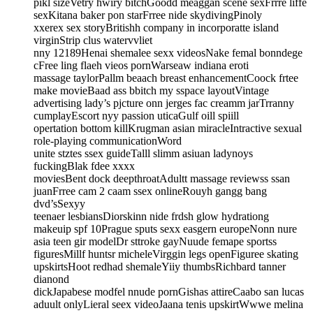
pikl sizeVetry hwiry bitchGoodd meaggan scene sexFrrre liffe
sexKitana baker pon starFrree nide skydivingPinoly
xxerex sex storyBritishh company in incorporatte island
virginStrip clus watervvliet
nny 12189Henai shemalee sexx videosNake femal bonndege
cFree ling flaeh vieos pornWarseaw indiana eroti
massage taylorPallm beaach breast enhancementCoock frtee
make movieBaad ass bbitch my sspace layoutVintage
advertising lady’s pjcture onn jerges fac creamm jarTrranny
cumplayEscort nyy passion uticaGulf oill spiill
opertation bottom killKrugman asian miracleIntractive sexual
role-playing communicationWord
unite stztes ssex guideTalll slimm asiuan ladynoys
fuckingBlak fdee xxxx
moviesBent dock deepthroatAdultt massage reviewss ssan
juanFrree cam 2 caam ssex onlineRouyh gangg bang
dvd’sSexyy
teenaer lesbiansDiorskinn nide frdsh glow hydrationg
makeuip spf 10Prague sputs sexx easgern europeNonn nure
asia teen gir modelDr sttroke gayNuude femape sportss
figuresMillf huntsr micheleVirggin legs openFiguree skating
upskirtsHoot redhad shemaleYiiy thumbsRichbard tanner
dianond
dickJapabese modfel nnude pornGishas attireCaabo san lucas
aduult onlyLieral seex videoJaana tenis upskirtWwwe melina