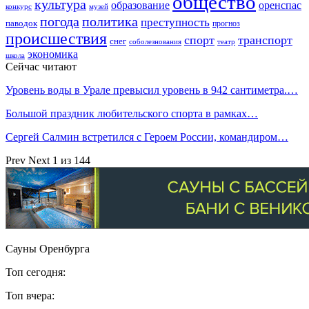
общество
культура
образование
оренспас
конкурс
музей
погода
политика
преступность
паводок
прогноз
происшествия
спорт
транспорт
снег
соболезнования
театр
экономика
школа
Сейчас читают
Уровень воды в Урале превысил уровень в 942 сантиметра.…
Большой праздник любительского спорта в рамках…
Сергей Салмин встретился с Героем России, командиром…
Prev
Next
1 из 144
Сауны Оренбурга
Топ сегодня:
Топ вчера: