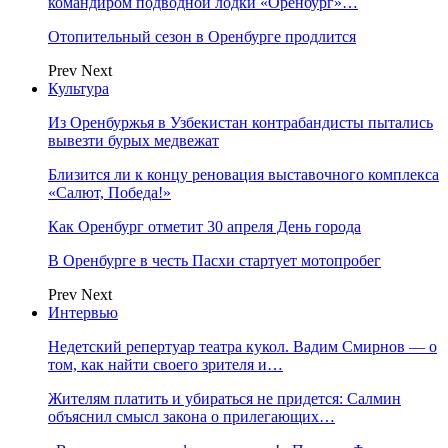
командиром подводной лодки «Оренбург»…
Отопительный сезон в Оренбурге продлится
Prev
Next
Культура
Из Оренбуржья в Узбекистан контрабандисты пытались
вывезти бурых медвежат
Близится ли к концу реновация выставочного комплекса
«Салют, Победа!»
Как Оренбург отметит 30 апреля День города
В Оренбурге в честь Пасхи стартует мотопробег
Prev
Next
Интервью
Недетский репертуар театра кукол. Вадим Смирнов — о
том, как найти своего зрителя и…
Жителям платить и убираться не придется: Салмин
объяснил смысл закона о прилегающих…