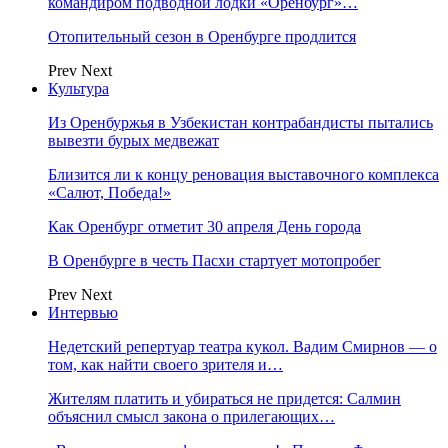
командиром подводной лодки «Оренбург»…
Отопительный сезон в Оренбурге продлится
Prev
Next
Культура
Из Оренбуржья в Узбекистан контрабандисты пытались
вывезти бурых медвежат
Близится ли к концу реновация выставочного комплекса
«Салют, Победа!»
Как Оренбург отметит 30 апреля День города
В Оренбурге в честь Пасхи стартует мотопробег
Prev
Next
Интервью
Недетский репертуар театра кукол. Вадим Смирнов — о
том, как найти своего зрителя и…
Жителям платить и убираться не придется: Салмин
объяснил смысл закона о прилегающих…