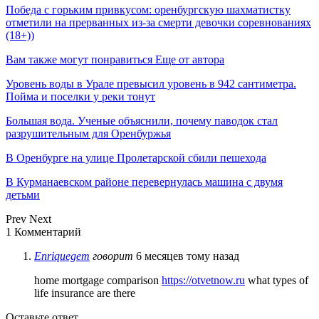
Победа с горьким привкусом: оренбургскую шахматистку
отметили на прерванных из-за смерти девочки соревнованиях
(18+))
Вам также могут понравиться
Еще от автора
Уровень воды в Урале превысил уровень в 942 сантиметра.
Пойма и поселки у реки тонут
Большая вода. Ученые объяснили, почему паводок стал
разрушительным для Оренбуржья
В Оренбурге на улице Пролетарской сбили пешехода
В Курманаевском районе перевернулась машина с двумя
детьми
Prev
Next
1 Комментарий
Enriquegem
говорит
6 месяцев тому назад
home mortgage comparison
https://otvetnow.ru
what types of
life insurance are there
Оставьте ответ