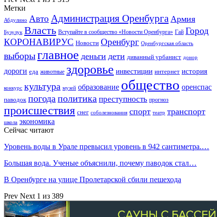
Метки
Администрация Оренбурга
Авто
Армия
Абдулино
Власть
Город
Гай
Бузулук
Вступайте в сообщество «Новости Оренбурга»
КОРОНАВИРУС
Оренбург
Новости
Оренбургская область
главное
выборы
деньги
дети
диванный урбанист
донор
здоровье
дороги
инвестиции
история
еда
интернет
животные
общество
культура
образование
оренспас
конкурс
музей
погода
политика
преступность
паводок
прогноз
происшествия
спорт
транспорт
снег
соболезнования
театр
экономика
школа
Сейчас читают
Уровень воды в Урале превысил уровень в 942 сантиметра.…
Большая вода. Ученые объяснили, почему паводок стал…
В Оренбурге на улице Пролетарской сбили пешехода
Prev
Next
1 из 389