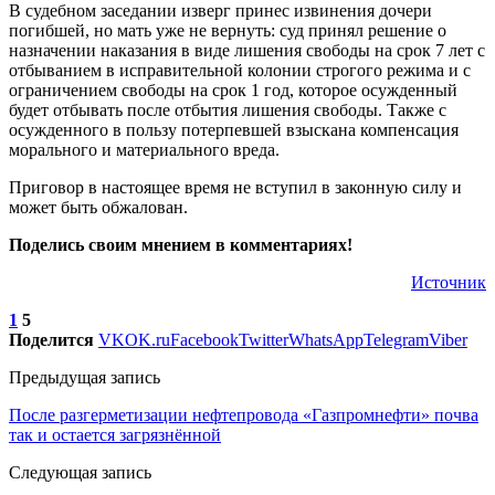
В судебном заседании изверг принес извинения дочери
погибшей, но мать уже не вернуть: суд принял решение о
назначении наказания в виде лишения свободы на срок 7 лет с
отбыванием в исправительной колонии строгого режима и с
ограничением свободы на срок 1 год, которое осужденный
будет отбывать после отбытия лишения свободы. Также с
осужденного в пользу потерпевшей взыскана компенсация
морального и материального вреда.
Приговор в настоящее время не вступил в законную силу и
может быть обжалован.
Поделись своим мнением в комментариях!
Источник
1
5
Поделится
VK
OK.ru
Facebook
Twitter
WhatsApp
Telegram
Viber
Предыдущая запись
После разгерметизации нефтепровода «Газпромнефти» почва
так и остается загрязнённой
Следующая запись