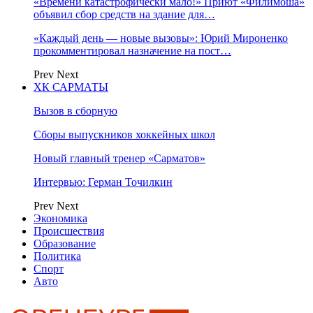
«Времени катастрофически мало!» Приют «Филимоша»
объявил сбор средств на здание для…
«Каждый день — новые вызовы»: Юрий Мироненко
прокомментировал назначение на пост…
Prev
Next
ХК САРМАТЫ
Вызов в сборную
Сборы выпускников хоккейных школ
Новый главный тренер «Сарматов»
Интервью: Герман Точилкин
Prev
Next
Экономика
Происшествия
Образование
Политика
Спорт
Авто