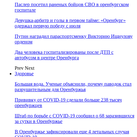
Паслер посетил раненых бойцов СВО в оренбургском
госпитале
Девушка-арбитр и голы в первом тайме: «Оренбург»
одержал первую победу с июля
Путин наградил параспортсменку Викторию Ищиулову
орденом
Два человека госпитализированы после ДТП с
автобусом в центре Оренбурга
Prev
Next
Здоровье
Большая вода. Ученые объяснили, почему паводок стал
разрушительным для Оренбуржья
Прививку от COVID-19 сделали больше 238 тысяч
оренбуржцев
Штаб по борьбе с СOVID-19 сообщил о 68 заразившихся
за сутки в Оренбуржье
В Оренбуржье зафиксировали еще 4 летальных случая