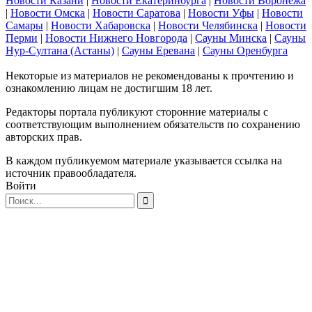
Новости Казани
|
Новости Екатеринбурга
|
Новости Воронежа
|
Новости Омска
|
Новости Саратова
|
Новости Уфы
|
Новости
Самары
|
Новости Хабаровска
|
Новости Челябинска
|
Новости
Перми
|
Новости Нижнего Новгорода
|
Сауны Минска
|
Сауны
Нур-Султана (Астаны)
|
Сауны Еревана
|
Сауны Оренбурга
Некоторые из материалов не рекомендованы к прочтению и
ознакомлению лицам не достигшим 18 лет.
Редакторы портала публикуют сторонние материалы с
соответствующим выполнением обязательств по сохранению
авторских прав.
В каждом публикуемом материале указывается ссылка на
источник правообладателя.
Войти