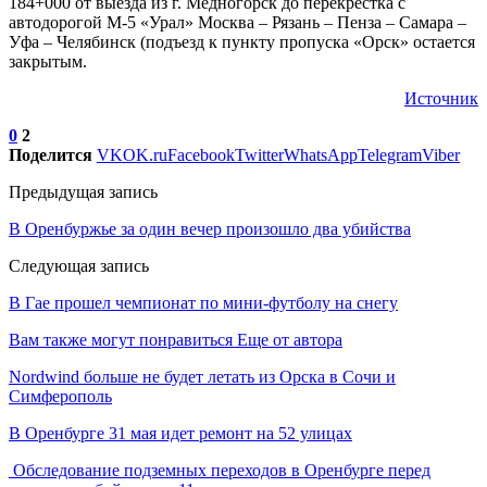
184+000 от выезда из г. Медногорск до перекрестка с
автодорогой М-5 «Урал» Москва – Рязань – Пенза – Самара –
Уфа – Челябинск (подъезд к пункту пропуска «Орск» остается
закрытым.
Источник
0
2
Поделится
VK
OK.ru
Facebook
Twitter
WhatsApp
Telegram
Viber
Предыдущая запись
В Оренбуржье за один вечер произошло два убийства
Следующая запись
В Гае прошел чемпионат по мини-футболу на снегу
Вам также могут понравиться
Еще от автора
Nordwind больше не будет летать из Орска в Сочи и
Симферополь
В Оренбурге 31 мая идет ремонт на 52 улицах
Обследование подземных переходов в Оренбурге перед