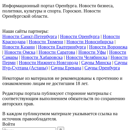
Информационный портал Оренбурга. Новости бизнеса,
политики, культуры и спорта. Гороскоп. Новости
Оренбургской области.
Наши сайты партнеры:
Новости Санкт-Петербурга
|
Новости Оренбурга
|
Новости
Краснодара
|
Новости Тюмени
|
Новости Новосибирска
|
Новости Казани
|
Новости Екатеринбурга
|
Новости Воронежа
|
Новости Омска
|
Новости Саратова
|
Новости Уфы
|
Новости
Самары
|
Новости Хабаровска
|
Новости Челябинска
|
Новости
Перми
|
Новости Нижнего Новгорода
|
Сауны Минска
|
Сауны
Нур-Султана (Астаны)
|
Сауны Еревана
|
Сауны Оренбурга
Некоторые из материалов не рекомендованы к прочтению и
ознакомлению лицам не достигшим 18 лет.
Редакторы портала публикуют сторонние материалы с
соответствующим выполнением обязательств по сохранению
авторских прав.
В каждом публикуемом материале указывается ссылка на
источник правообладателя.
Войти