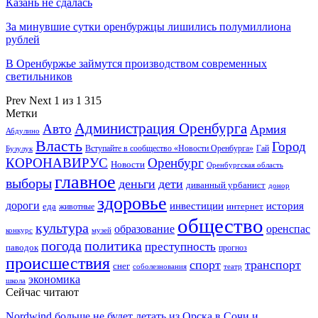
Казань не сдалась
За минувшие сутки оренбуржцы лишились полумиллиона
рублей
В Оренбуржье займутся производством современных
светильников
Prev
Next
1 из 1 315
Метки
Администрация Оренбурга
Авто
Армия
Абдулино
Власть
Город
Гай
Бузулук
Вступайте в сообщество «Новости Оренбурга»
КОРОНАВИРУС
Оренбург
Новости
Оренбургская область
главное
выборы
деньги
дети
диванный урбанист
донор
здоровье
дороги
инвестиции
история
еда
интернет
животные
общество
культура
образование
оренспас
конкурс
музей
погода
политика
преступность
паводок
прогноз
происшествия
спорт
транспорт
снег
соболезнования
театр
экономика
школа
Сейчас читают
Nordwind больше не будет летать из Орска в Сочи и…