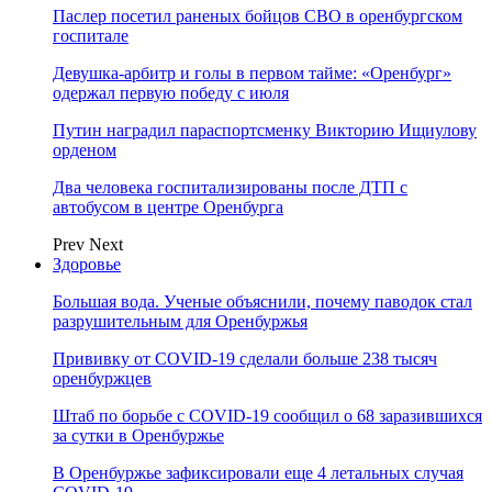
Паслер посетил раненых бойцов СВО в оренбургском
госпитале
Девушка-арбитр и голы в первом тайме: «Оренбург»
одержал первую победу с июля
Путин наградил параспортсменку Викторию Ищиулову
орденом
Два человека госпитализированы после ДТП с
автобусом в центре Оренбурга
Prev
Next
Здоровье
Большая вода. Ученые объяснили, почему паводок стал
разрушительным для Оренбуржья
Прививку от COVID-19 сделали больше 238 тысяч
оренбуржцев
Штаб по борьбе с СOVID-19 сообщил о 68 заразившихся
за сутки в Оренбуржье
В Оренбуржье зафиксировали еще 4 летальных случая