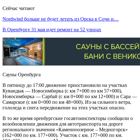
Сейчас читают
Nordwind больше не будет летать из Орска в Сочи и…
В Оренбурге 31 мая идет ремонт на 52 улицах
Сауны Оренбурга
В пятницу до 17:00 движение приостановили на участках
Кувандык — Новосимбирка (с км 7+000 по км 57+000),
Новосимбирка — Сарбай (с км 0+000 по км 12+000) и Сара —
Самарское (с км 0+000 по км 48+000). Из-за сильного ветра,
гололеда и снега передвижение на этих участках опасно.
В то же время оренбургские госавтоинспекторы сообщили о
возобновлении движения для автотранспорта на дороге
регионального значения «Каменноозерное – Медногорск»
(162+000 по км. 177+000). Участок с км. 177+000 по км.