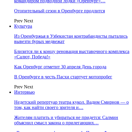
командиром подводной лодки «Оренбург»…
Отопительный сезон в Оренбурге продлится
Prev
Next
Культура
Из Оренбуржья в Узбекистан контрабандисты пытались
вывезти бурых медвежат
Близится ли к концу реновация выставочного комплекса
«Салют, Победа!»
Как Оренбург отметит 30 апреля День города
В Оренбурге в честь Пасхи стартует мотопробег
Prev
Next
Интервью
Недетский репертуар театра кукол. Вадим Смирнов — о
том, как найти своего зрителя и…
Жителям платить и убираться не придется: Салмин
объяснил смысл закона о прилегающих…