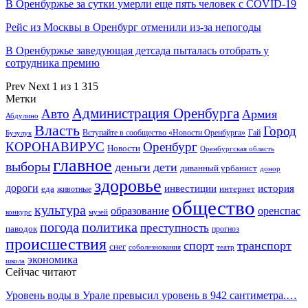
В Оренбуржье за сутки умерли еще пять человек с COVID-19
Рейс из Москвы в Оренбург отменили из-за непогоды
В Оренбуржье заведующая детсада пыталась отобрать у
сотрудника премию
Prev
Next
1 из 1 315
Метки
Администрация Оренбурга
Авто
Армия
Абдулино
Власть
Город
Гай
Бузулук
Вступайте в сообщество «Новости Оренбурга»
КОРОНАВИРУС
Оренбург
Новости
Оренбургская область
главное
выборы
деньги
дети
диванный урбанист
донор
здоровье
дороги
инвестиции
история
еда
интернет
животные
общество
культура
образование
оренспас
конкурс
музей
погода
политика
преступность
паводок
прогноз
происшествия
спорт
транспорт
снег
соболезнования
театр
экономика
школа
Сейчас читают
Уровень воды в Урале превысил уровень в 942 сантиметра.…