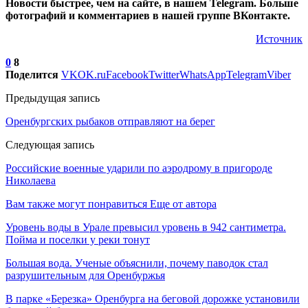
Новости быстрее, чем на сайте, в нашем Telegram. Больше
фотографий и комментариев в нашей группе ВКонтакте.
Источник
0
8
Поделится
VK
OK.ru
Facebook
Twitter
WhatsApp
Telegram
Viber
Предыдущая запись
Оренбургских рыбаков отправляют на берег
Следующая запись
Российские военные ударили по аэродрому в пригороде
Николаева
Вам также могут понравиться
Еще от автора
Уровень воды в Урале превысил уровень в 942 сантиметра.
Пойма и поселки у реки тонут
Большая вода. Ученые объяснили, почему паводок стал
разрушительным для Оренбуржья
В парке «Березка» Оренбурга на беговой дорожке установили