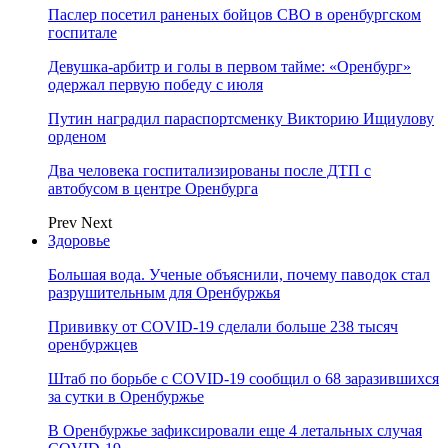
Паслер посетил раненых бойцов СВО в оренбургском
госпитале
Девушка-арбитр и голы в первом тайме: «Оренбург»
одержал первую победу с июля
Путин наградил параспортсменку Викторию Ищиулову
орденом
Два человека госпитализированы после ДТП с
автобусом в центре Оренбурга
Prev
Next
Здоровье
Большая вода. Ученые объяснили, почему паводок стал
разрушительным для Оренбуржья
Прививку от COVID-19 сделали больше 238 тысяч
оренбуржцев
Штаб по борьбе с СOVID-19 сообщил о 68 заразившихся
за сутки в Оренбуржье
В Оренбуржье зафиксировали еще 4 летальных случая