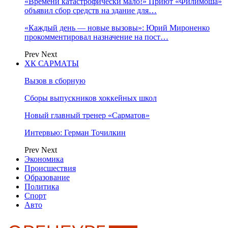
«Времени катастрофически мало!» Приют «Филимоша»
объявил сбор средств на здание для…
«Каждый день — новые вызовы»: Юрий Мироненко
прокомментировал назначение на пост…
Prev
Next
ХК САРМАТЫ
Вызов в сборную
Сборы выпускников хоккейных школ
Новый главный тренер «Сарматов»
Интервью: Герман Точилкин
Prev
Next
Экономика
Происшествия
Образование
Политика
Спорт
Авто