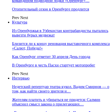
командиром подводной лодки «Оренбург»…
Отопительный сезон в Оренбурге продлится
Prev
Next
Культура
Из Оренбуржья в Узбекистан контрабандисты пытались
вывезти бурых медвежат
Близится ли к концу реновация выставочного комплекса
«Салют, Победа!»
Как Оренбург отметит 30 апреля День города
В Оренбурге в честь Пасхи стартует мотопробег
Prev
Next
Интервью
Недетский репертуар театра кукол. Вадим Смирнов — о
том, как найти своего зрителя и…
Жителям платить и убираться не придется: Салмин
объяснил смысл закона о прилегающих…