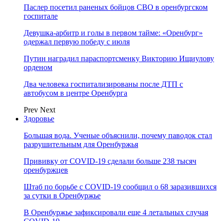
Паслер посетил раненых бойцов СВО в оренбургском
госпитале
Девушка-арбитр и голы в первом тайме: «Оренбург»
одержал первую победу с июля
Путин наградил параспортсменку Викторию Ищиулову
орденом
Два человека госпитализированы после ДТП с
автобусом в центре Оренбурга
Prev
Next
Здоровье
Большая вода. Ученые объяснили, почему паводок стал
разрушительным для Оренбуржья
Прививку от COVID-19 сделали больше 238 тысяч
оренбуржцев
Штаб по борьбе с СOVID-19 сообщил о 68 заразившихся
за сутки в Оренбуржье
В Оренбуржье зафиксировали еще 4 летальных случая