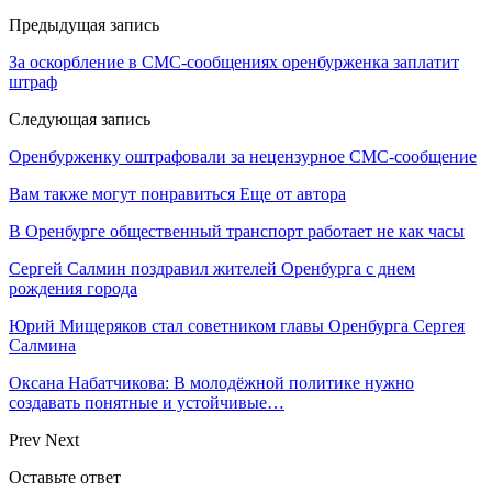
Предыдущая запись
За оскорбление в СМС-сообщениях оренбурженка заплатит
штраф
Следующая запись
Оренбурженку оштрафовали за нецензурное СМС-сообщение
Вам также могут понравиться
Еще от автора
В Оренбурге общественный транспорт работает не как часы
Сергей Салмин поздравил жителей Оренбурга с днем
рождения города
Юрий Мищеряков стал советником главы Оренбурга Сергея
Салмина
Оксана Набатчикова: В молодёжной политике нужно
создавать понятные и устойчивые…
Prev
Next
Оставьте ответ