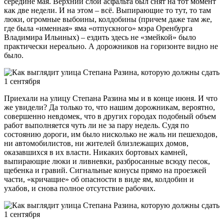
середине мая. Верхний слой асфальта был снят на тот момент
как две недели. И на этом – всё. Выпирающие то тут, то там
люки, огромные выбоины, колдобины (причем даже там же,
где была «именная» яма «отпускного» мэра Оренбурга
Владимира Ильиных) – ездить здесь не «змейкой» было
практически нереально. А дорожников на горизонте видно не
было.
Приехали на улицу Степана Разина мы и в конце июня. И что
же увидели? Да только то, что нашим дорожникам, вероятно,
совершенно невдомек, что в других городах подобный объем
работ выполняется чуть ли не за пару недель. Судя по
состоянию дороги, им было нисколько не жаль ни пешеходов,
ни автомобилистов, ни жителей близлежащих домов,
оказавшихся в их власти. Никаких бортовых камней,
выпирающие люки и ливневки, разбросанные всюду песок,
щебенка и гравий. Сигнальные конусы прямо на проезжей
части, «кричащие» об опасности в виде ям, колдобин и
ухабов, и снова полное отсутствие рабочих.