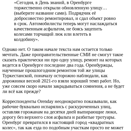
«Сегодня, в День знаний, в Оренбурге
торжественно открыли обновленную улицу…
(выберите название сами). Подрядчик её
добросовестно ремонтировал, и сдал объект ровно
в срок. Автомобилисты теперь могут наслаждаться
качественным асфальтом, не боясь зацепить
колесами торчащий люк или влететь в
колдобину».
Однако нет. О таком начале текста нам остается только
мечтать. Даже проправительственные СМИ не смогут такое
сказать практически ни про одну улицу, ремонт на которых
ведется в Оренбурге последние два года. Оренбуржцы,
наученные прошлогодним ремонтом той же улицы
Туркестанской, поначалу осторожно наблюдали, как
дорожники весной 2021-го взяли хороший темп работ. Но,
уже совсем скоро начали закрадываться сомнения, а не будет
ли всё как прежде?
Корреспонденты Orenday неоднократно показывали, как
рабочие буквально испарялись с раскуроченных улиц,
оставляя горожанам на десятки дней выпирающие люки,
дорогу без верхнего слоя асфальта и разбитые тротуары.
Оренбург превратился в настоящий город «квадратных
колес», так как езда по подобным участкам просто не может