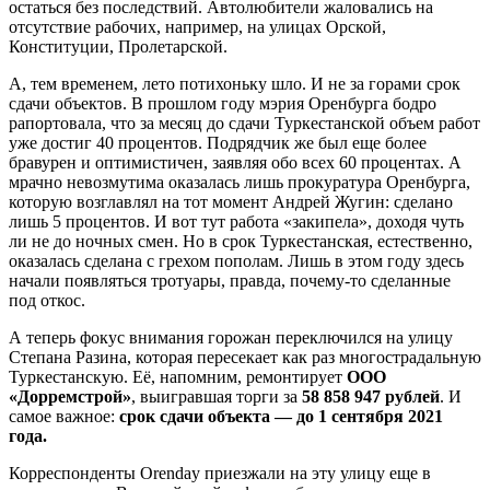
остаться без последствий. Автолюбители жаловались на
отсутствие рабочих, например, на улицах Орской,
Конституции, Пролетарской.
А, тем временем, лето потихоньку шло. И не за горами срок
сдачи объектов. В прошлом году мэрия Оренбурга бодро
рапортовала, что за месяц до сдачи Туркестанской объем работ
уже достиг 40 процентов. Подрядчик же был еще более
бравурен и оптимистичен, заявляя обо всех 60 процентах. А
мрачно невозмутима оказалась лишь прокуратура Оренбурга,
которую возглавлял на тот момент Андрей Жугин: сделано
лишь 5 процентов. И вот тут работа «закипела», доходя чуть
ли не до ночных смен. Но в срок Туркестанская, естественно,
оказалась сделана с грехом пополам. Лишь в этом году здесь
начали появляться тротуары, правда, почему-то сделанные
под откос.
А теперь фокус внимания горожан переключился на улицу
Степана Разина, которая пересекает как раз многострадальную
Туркестанскую. Её, напомним, ремонтирует
ООО
«Дорремстрой»
, выигравшая торги за
58 858 947 рублей
. И
самое важное:
срок сдачи объекта — до 1 сентября 2021
года.
Корреспонденты Orenday приезжали на эту улицу еще в