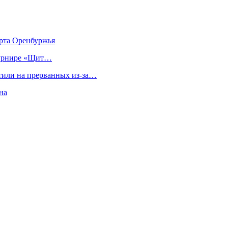
орта Оренбуржья
турнире «Щит…
тили на прерванных из-за…
на