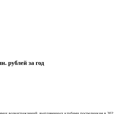
. рублей за год
ммах вознаграждений, выплаченных клубами посредникам в 2021