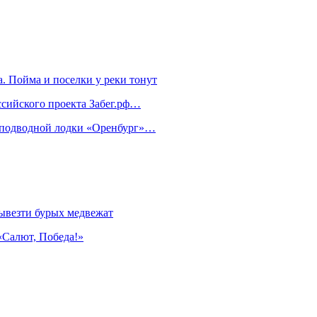
. Пойма и поселки у реки тонут
ссийского проекта Забег.рф…
м подводной лодки «Оренбург»…
ывезти бурых медвежат
«Салют, Победа!»