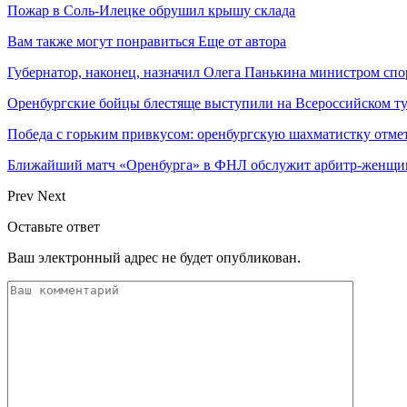
Пожар в Соль-Илецке обрушил крышу склада
Вам также могут понравиться
Еще от автора
Губернатор, наконец, назначил Олега Панькина министром сп
Оренбургские бойцы блестяще выступили на Всероссийском 
Победа с горьким привкусом: оренбургскую шахматистку отме
Ближайший матч «Оренбурга» в ФНЛ обслужит арбитр-женщи
Prev
Next
Оставьте ответ
Ваш электронный адрес не будет опубликован.