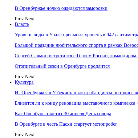
В Оренбуржье ночью ожидаются заморозки
Prev
Next
Власть
Уровень воды в Урале превысил уровень в 942 сантиметра
Большой праздник любительского спорта в рамках Всеро
Сергей Салмин встретился с Героем России, командиро
Отопительный сезон в Оренбурге продлится
Prev
Next
Культура
Из Оренбуржья в Узбекистан контрабандисты пытались в
Близится ли к концу реновация выставочного комплекса 
Как Оренбург отметит 30 апреля День города
В Оренбурге в честь Пасхи стартует мотопробег
Prev
Next