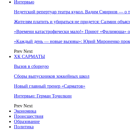
Интервью
Недетский репертуар театра кукол. Вадим Смирнов — о т
Жителям платить и убираться не придется: Салмин объя
«Времени катастрофически мало!» Приют «Филимоша» об
«Каждый день — новые вызовы»: Юрий Мироненко прок
Prev
Next
ХК САРМАТЫ
Вызов в сборную
Сборы выпускников хоккейных школ
Новый главный тренер «Сарматов»
Интервью: Герман Точилкин
Prev
Next
Экономика
Происшествия
Образование
Политика