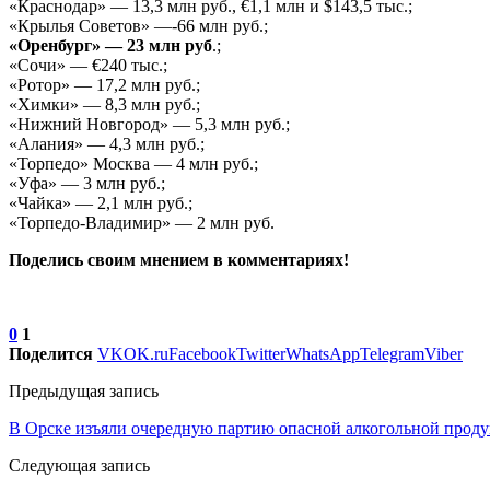
«Краснодар» — 13,3 млн руб., €1,1 млн и $143,5 тыс.;
«Крылья Советов» —-66 млн руб.;
«Оренбург» — 23 млн руб
.;
«Сочи» — €240 тыс.;
«Ротор» — 17,2 млн руб.;
«Химки» — 8,3 млн руб.;
«Нижний Новгород» — 5,3 млн руб.;
«Алания» — 4,3 млн руб.;
«Торпедо» Москва — 4 млн руб.;
«Уфа» — 3 млн руб.;
«Чайка» — 2,1 млн руб.;
«Торпедо-Владимир» — 2 млн руб.
Поделись своим мнением в комментариях!
0
1
Поделится
VK
OK.ru
Facebook
Twitter
WhatsApp
Telegram
Viber
Предыдущая запись
В Орске изъяли очередную партию опасной алкогольной прод
Следующая запись