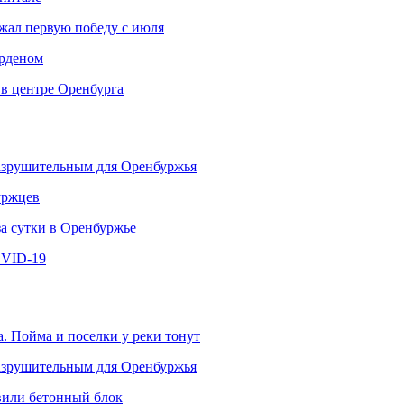
ржал первую победу с июля
рденом
 в центре Оренбурга
разрушительным для Оренбуржья
уржцев
за сутки в Оренбуржье
OVID-19
. Пойма и поселки у реки тонут
разрушительным для Оренбуржья
овили бетонный блок