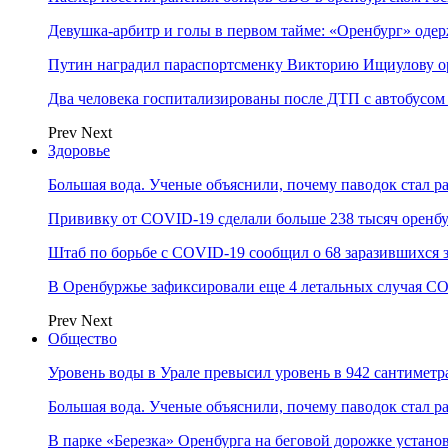
Девушка-арбитр и голы в первом тайме: «Оренбург» оде
Путин наградил параспортсменку Викторию Ищиулову о
Два человека госпитализированы после ДТП с автобусом
Prev
Next
Здоровье
Большая вода. Ученые объяснили, почему паводок стал 
Прививку от COVID-19 сделали больше 238 тысяч оренб
Штаб по борьбе с СOVID-19 сообщил о 68 заразившихся 
В Оренбуржье зафиксировали еще 4 летальных случая C
Prev
Next
Общество
Уровень воды в Урале превысил уровень в 942 сантиметра
Большая вода. Ученые объяснили, почему паводок стал 
В парке «Березка» Оренбурга на беговой дорожке устан