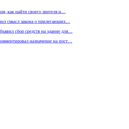
ом, как найти своего зрителя и…
снил смысл закона о прилегающих…
ъявил сбор средств на здание для…
омментировал назначение на пост…