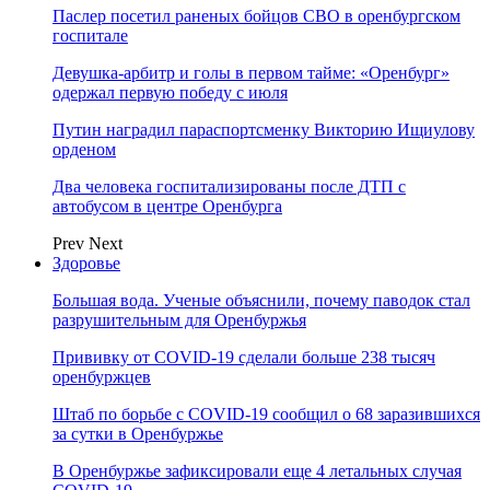
Паслер посетил раненых бойцов СВО в оренбургском
госпитале
Девушка-арбитр и голы в первом тайме: «Оренбург»
одержал первую победу с июля
Путин наградил параспортсменку Викторию Ищиулову
орденом
Два человека госпитализированы после ДТП с
автобусом в центре Оренбурга
Prev
Next
Здоровье
Большая вода. Ученые объяснили, почему паводок стал
разрушительным для Оренбуржья
Прививку от COVID-19 сделали больше 238 тысяч
оренбуржцев
Штаб по борьбе с СOVID-19 сообщил о 68 заразившихся
за сутки в Оренбуржье
В Оренбуржье зафиксировали еще 4 летальных случая