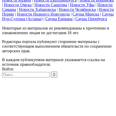
Новости Казани
|
Новости Екатеринбурга
|
Новости Воронежа
|
Новости Омска
|
Новости Саратова
|
Новости Уфы
|
Новости
Самары
|
Новости Хабаровска
|
Новости Челябинска
|
Новости
Перми
|
Новости Нижнего Новгорода
|
Сауны Минска
|
Сауны
Нур-Султана (Астаны)
|
Сауны Еревана
|
Сауны Оренбурга
Некоторые из материалов не рекомендованы к прочтению и
ознакомлению лицам не достигшим 18 лет.
Редакторы портала публикуют сторонние материалы с
соответствующим выполнением обязательств по сохранению
авторских прав.
В каждом публикуемом материале указывается ссылка на
источник правообладателя.
Войти