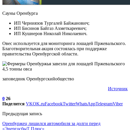
Сауны Оренбурга
ИП Черниязов Тургалей Байжанович;
ИП Бисинов Байгаз Ахметкареевич;
ИП Кушнеров Николай Николаевич.
Овес используется для мониторинга лошадей Пржевальского.
Благотворительная акция состоялась при поддержке
правительства Оренбургской области.
заповедник Оренбургскийобщество
Источник
0
26
Поделится
VK
OK.ru
Facebook
Twitter
WhatsApp
Telegram
Viber
Предыдущая запись
Оренбуржец лишился автомобиля за долги перед
«ЭнергосбыТ Плюс»