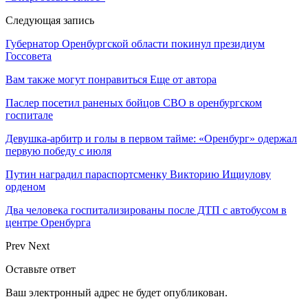
Следующая запись
Губернатор Оренбургской области покинул президиум
Госсовета
Вам также могут понравиться
Еще от автора
Паслер посетил раненых бойцов СВО в оренбургском
госпитале
Девушка-арбитр и голы в первом тайме: «Оренбург» одержал
первую победу с июля
Путин наградил параспортсменку Викторию Ищиулову
орденом
Два человека госпитализированы после ДТП с автобусом в
центре Оренбурга
Prev
Next
Оставьте ответ
Ваш электронный адрес не будет опубликован.