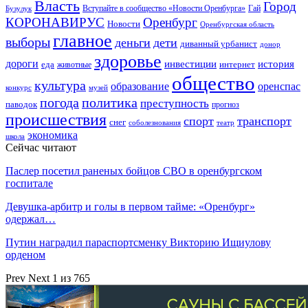
Власть
Город
Гай
Бузулук
Вступайте в сообщество «Новости Оренбурга»
КОРОНАВИРУС
Оренбург
Новости
Оренбургская область
главное
выборы
деньги
дети
диванный урбанист
донор
здоровье
дороги
инвестиции
история
еда
интернет
животные
общество
культура
образование
оренспас
конкурс
музей
погода
политика
преступность
паводок
прогноз
происшествия
спорт
транспорт
снег
соболезнования
театр
экономика
школа
Сейчас читают
Паслер посетил раненых бойцов СВО в оренбургском
госпитале
Девушка-арбитр и голы в первом тайме: «Оренбург»
одержал…
Путин наградил параспортсменку Викторию Ищиулову
орденом
Prev
Next
1 из 765