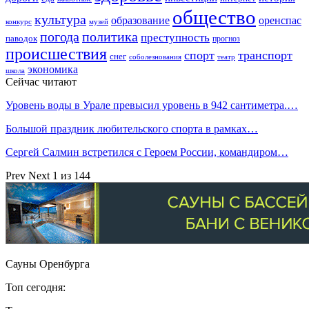
общество
культура
образование
оренспас
конкурс
музей
погода
политика
преступность
паводок
прогноз
происшествия
спорт
транспорт
снег
соболезнования
театр
экономика
школа
Сейчас читают
Уровень воды в Урале превысил уровень в 942 сантиметра.…
Большой праздник любительского спорта в рамках…
Сергей Салмин встретился с Героем России, командиром…
Prev
Next
1 из 144
Сауны Оренбурга
Топ сегодня: