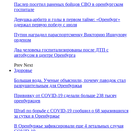
Паслер посетил раненых бойцов СВО в оренбургском
госпитале
Девушка-арбитр и голы в первом тайме: «Оренбург»
одержал первую победу с июля
Путин наградил параспортсменку Викторию Ищиулову
орденом
Два человека госпитализированы после ДТП с
автобусом в центре Оренбурга
Prev
Next
Здоровье
Большая вода. Ученые объяснили, почему паводок стал
разрушительным для Оренбуржья
Прививку от COVID-19 сделали больше 238 тысяч
оренбуржцев
Штаб по борьбе с СOVID-19 сообщил о 68 заразившихся
за сутки в Оренбуржье
В Оренбуржье зафиксировали еще 4 летальных случая