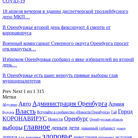
COVID-19
18 апреля вечером в здании диспетчерской троллейбусного
депо МКП…
В Оренбуржье второй день фиксируют 4 смерти от
коронавируса
Военный комиссариат Северного округа Оренбурга просит
откликнуться…
Избирком Оренбуржья сообщил о явке избирателей во второй
день…
В Оренбуржье есть шанс вернуть прямые выборы глав
муниципалитетов
Prev
Next
1 из 1 315
Метки
Администрация Оренбурга
Авто
Армия
Абдулино
Власть
Город
Гай
Бузулук
Вступайте в сообщество «Новости Оренбурга»
КОРОНАВИРУС
Оренбург
Новости
Оренбургская область
главное
выборы
деньги
дети
диванный урбанист
донор
здоровье
дороги
инвестиции
история
еда
интернет
животные