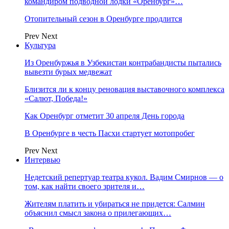
командиром подводной лодки «Оренбург»…
Отопительный сезон в Оренбурге продлится
Prev
Next
Культура
Из Оренбуржья в Узбекистан контрабандисты пытались
вывезти бурых медвежат
Близится ли к концу реновация выставочного комплекса
«Салют, Победа!»
Как Оренбург отметит 30 апреля День города
В Оренбурге в честь Пасхи стартует мотопробег
Prev
Next
Интервью
Недетский репертуар театра кукол. Вадим Смирнов — о
том, как найти своего зрителя и…
Жителям платить и убираться не придется: Салмин
объяснил смысл закона о прилегающих…