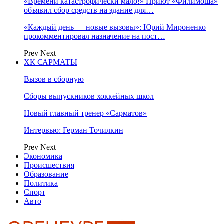
«Времени катастрофически мало!» Приют «Филимоша»
объявил сбор средств на здание для…
«Каждый день — новые вызовы»: Юрий Мироненко
прокомментировал назначение на пост…
Prev
Next
ХК САРМАТЫ
Вызов в сборную
Сборы выпускников хоккейных школ
Новый главный тренер «Сарматов»
Интервью: Герман Точилкин
Prev
Next
Экономика
Происшествия
Образование
Политика
Спорт
Авто