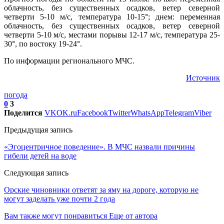
облачность, без существенных осадков, ветер северной
четверти 5-10 м/с, температура 10-15°; днем: переменная
облачность, без существенных осадков, ветер северной
четверти 5-10 м/с, местами порывы 12-17 м/с, температура 25-
30°, по востоку 19-24°.
По информации регионального МЧС.
Источник
погода
0
3
Поделится
VK
OK.ru
Facebook
Twitter
WhatsApp
Telegram
Viber
Предыдущая запись
«Эгоцентричное поведение». В МЧС назвали причины
гибели детей на воде
Следующая запись
Орские чиновники ответят за яму на дороге, которую не
могут заделать уже почти 2 года
Вам также могут понравиться
Еще от автора