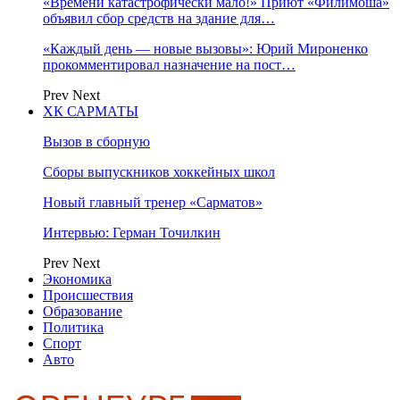
«Времени катастрофически мало!» Приют «Филимоша»
объявил сбор средств на здание для…
«Каждый день — новые вызовы»: Юрий Мироненко
прокомментировал назначение на пост…
Prev
Next
ХК САРМАТЫ
Вызов в сборную
Сборы выпускников хоккейных школ
Новый главный тренер «Сарматов»
Интервью: Герман Точилкин
Prev
Next
Экономика
Происшествия
Образование
Политика
Спорт
Авто