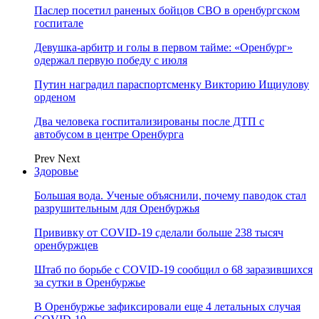
Паслер посетил раненых бойцов СВО в оренбургском
госпитале
Девушка-арбитр и голы в первом тайме: «Оренбург»
одержал первую победу с июля
Путин наградил параспортсменку Викторию Ищиулову
орденом
Два человека госпитализированы после ДТП с
автобусом в центре Оренбурга
Prev
Next
Здоровье
Большая вода. Ученые объяснили, почему паводок стал
разрушительным для Оренбуржья
Прививку от COVID-19 сделали больше 238 тысяч
оренбуржцев
Штаб по борьбе с СOVID-19 сообщил о 68 заразившихся
за сутки в Оренбуржье
В Оренбуржье зафиксировали еще 4 летальных случая