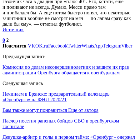
газончик часа в два дня при «плюс 40″. Его, кстати, еще
и поливают не всегда. Думаю, Месси прямо там
и прибалдел бы. А еще потом быстро понял, что некоторые
защитники вообще не смотрят на мяч — по лапам сразу как
дали бы ему», — отметил футболист.
Источник
0
2
Поделится
VK
OK.ru
Facebook
Twitter
WhatsApp
Telegram
Viber
Предыдущая запись
Комиссия по делам несовершеннолетних и защите их прав
администрации Оренбурга обращается к оренбуржцам
Следующая запись
Начинаем в Брянске: предварительный календарь
«Оренбурга» на ФНЛ 2020/21
Вам также могут понравиться
Еще от автора
Паслер посетил раненых бойцов СВО в оренбургском
госпитале
Девушка-арбитр и голы в первом тайме: «Оренбург» одержал