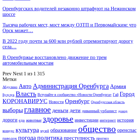
Оренбургских водителей незаконно штрафуют на Нежинском
шоссе
Тысяча рабочих мест, мост между ОЗТП и Первомайским: что
Орск может…
В 2022 году почти за 600 млн рублей отремонтируют дорогу
села…
В Оренбуржье восстановлено движение по трем
автомобильным мостам
Prev
Next
1 из 1 315
Метки
Администрация Оренбурга
Авто
Армия
Абдулино
Власть
Город
Гай
Бузулук
Вступайте в сообщество «Новости Оренбурга»
КОРОНАВИРУС
Оренбург
Новости
Оренбургская область
главное
выборы
деньги
дети
диванный урбанист
донор
здоровье
дороги
инвестиции
история
еда
интернет
животные
общество
культура
образование
оренспас
конкурс
музей
погода
политика
преступность
паводок
прогноз