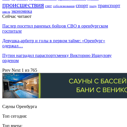
происшествия
спорт
транспорт
снег
соболезнования
театр
экономика
школа
Сейчас читают
Паслер посетил раненых бойцов СВО в оренбургском
госпитале
Девушка-арбитр и голы в первом тайме: «Оренбург»
одержал…
Путин наградил параспортсменку Викторию Ищиулову
орденом
Prev
Next
1 из 765
Сауны Оренбурга
Топ сегодня:
Топ вчера: