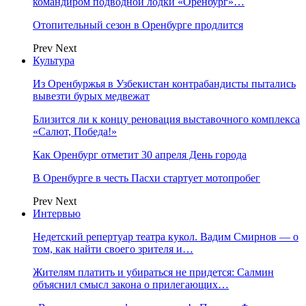
командиром подводной лодки «Оренбург»…
Отопительный сезон в Оренбурге продлится
Prev
Next
Культура
Из Оренбуржья в Узбекистан контрабандисты пытались
вывезти бурых медвежат
Близится ли к концу реновация выставочного комплекса
«Салют, Победа!»
Как Оренбург отметит 30 апреля День города
В Оренбурге в честь Пасхи стартует мотопробег
Prev
Next
Интервью
Недетский репертуар театра кукол. Вадим Смирнов — о
том, как найти своего зрителя и…
Жителям платить и убираться не придется: Салмин
объяснил смысл закона о прилегающих…