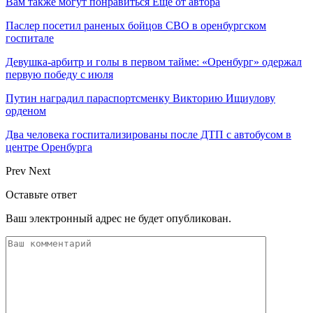
Вам также могут понравиться
Еще от автора
Паслер посетил раненых бойцов СВО в оренбургском
госпитале
Девушка-арбитр и голы в первом тайме: «Оренбург» одержал
первую победу с июля
Путин наградил параспортсменку Викторию Ищиулову
орденом
Два человека госпитализированы после ДТП с автобусом в
центре Оренбурга
Prev
Next
Оставьте ответ
Ваш электронный адрес не будет опубликован.