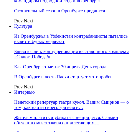
командиром подводной лодки «Оренбург»…
Отопительный сезон в Оренбурге продлится
Prev
Next
Культура
Из Оренбуржья в Узбекистан контрабандисты пытались
вывезти бурых медвежат
Близится ли к концу реновация выставочного комплекса
«Салют, Победа!»
Как Оренбург отметит 30 апреля День города
В Оренбурге в честь Пасхи стартует мотопробег
Prev
Next
Интервью
Недетский репертуар театра кукол. Вадим Смирнов — о
том, как найти своего зрителя и…
Жителям платить и убираться не придется: Салмин
объяснил смысл закона о прилегающих…