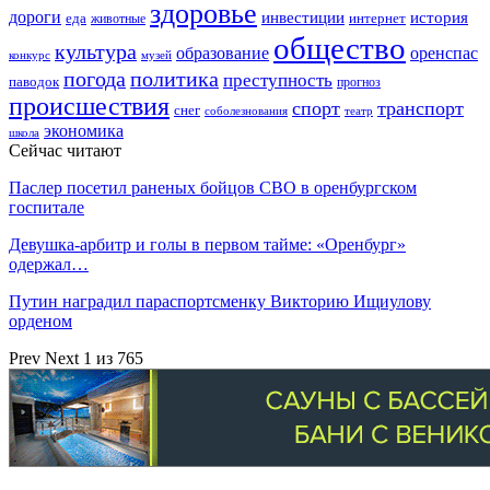
здоровье
дороги
инвестиции
история
еда
интернет
животные
общество
культура
образование
оренспас
конкурс
музей
погода
политика
преступность
паводок
прогноз
происшествия
спорт
транспорт
снег
соболезнования
театр
экономика
школа
Сейчас читают
Паслер посетил раненых бойцов СВО в оренбургском
госпитале
Девушка-арбитр и голы в первом тайме: «Оренбург»
одержал…
Путин наградил параспортсменку Викторию Ищиулову
орденом
Prev
Next
1 из 765