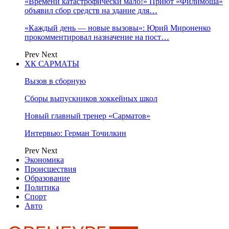
«Времени катастрофически мало!» Приют «Филимоша»
объявил сбор средств на здание для…
«Каждый день — новые вызовы»: Юрий Мироненко
прокомментировал назначение на пост…
Prev
Next
ХК САРМАТЫ
Вызов в сборную
Сборы выпускников хоккейных школ
Новый главный тренер «Сарматов»
Интервью: Герман Точилкин
Prev
Next
Экономика
Происшествия
Образование
Политика
Спорт
Авто