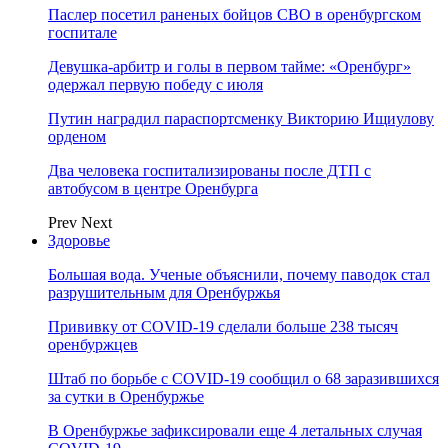
Паслер посетил раненых бойцов СВО в оренбургском
госпитале
Девушка-арбитр и голы в первом тайме: «Оренбург»
одержал первую победу с июля
Путин наградил параспортсменку Викторию Ищиулову
орденом
Два человека госпитализированы после ДТП с
автобусом в центре Оренбурга
Prev
Next
Здоровье
Большая вода. Ученые объяснили, почему паводок стал
разрушительным для Оренбуржья
Прививку от COVID-19 сделали больше 238 тысяч
оренбуржцев
Штаб по борьбе с СOVID-19 сообщил о 68 заразившихся
за сутки в Оренбуржье
В Оренбуржье зафиксировали еще 4 летальных случая