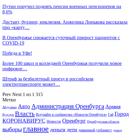
Путин поручил поднять пенсии военных пенсионеров на
8,6%
Дистант, буллинг, инклюзия. Анжелика Линькова рассказала
про «карту…
В Оренбуржье снижается суточный прирост пациентов с
COVID-19
Победа в Уфе!
Более 100 школ и колледжей Оренбуржья получили новое
цифровое…
Штраф за безбилетный проезд в российском
электротранспорте может…
Prev
Next
1 из 1 315
Метки
Администрация Оренбурга
Авто
Армия
Абдулино
Власть
Город
Гай
Бузулук
Вступайте в сообщество «Новости Оренбурга»
КОРОНАВИРУС
Оренбург
Новости
Оренбургская область
главное
выборы
деньги
дети
диванный урбанист
донор