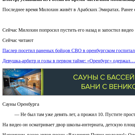
Последнее время Милохин живёт в Арабских Эмиратах. Ранее о
Сейчас Милохин попросил пустить его назад и запостил видео «
Сейчас читают
Паслер посетил раненых бойцов СВО в оренбургском госпитал
Девушка-арбитр и голы в первом тайме: «Оренбург» одержал…
Сауны Оренбурга
— Не был там уже девять лет, а прожил 10. Пустите про
На видео он осматривает двор школы-интерната, детскую пло
Напомним, ранее автор песни «Владимир Путин молодец!» Оле