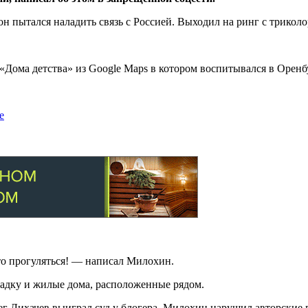
н пытался наладить связь с Россией. Выходил на ринг с трикол
Дома детства» из Google Maps в котором воспитывался в Оренбур
е
сто прогуляться! — написал Милохин.
щадку и жилые дома, расположенные рядом.
г Лихачев выиграл суд у блогера. Милохин нарушил авторские 