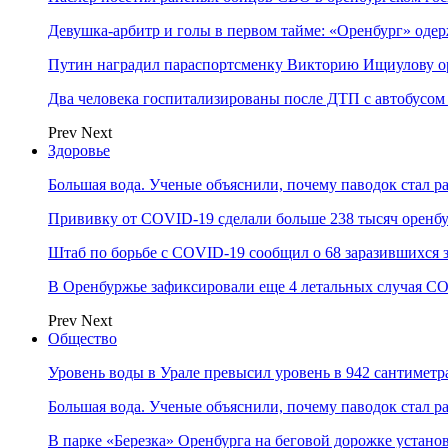
Девушка-арбитр и голы в первом тайме: «Оренбург» оде
Путин наградил параспортсменку Викторию Ищиулову о
Два человека госпитализированы после ДТП с автобусом
Prev
Next
Здоровье
Большая вода. Ученые объяснили, почему паводок стал 
Прививку от COVID-19 сделали больше 238 тысяч оренб
Штаб по борьбе с СOVID-19 сообщил о 68 заразившихся 
В Оренбуржье зафиксировали еще 4 летальных случая C
Prev
Next
Общество
Уровень воды в Урале превысил уровень в 942 сантиметра
Большая вода. Ученые объяснили, почему паводок стал 
В парке «Березка» Оренбурга на беговой дорожке устан