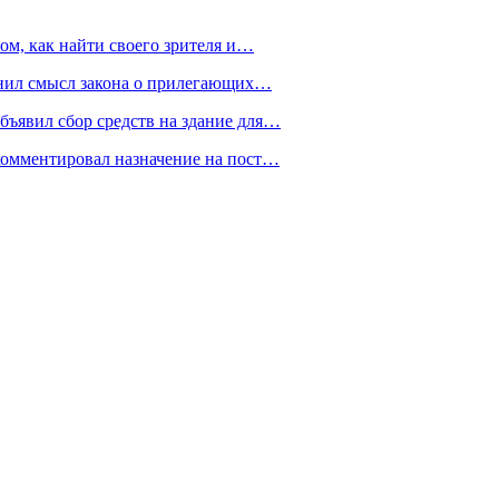
ом, как найти своего зрителя и…
снил смысл закона о прилегающих…
ъявил сбор средств на здание для…
омментировал назначение на пост…