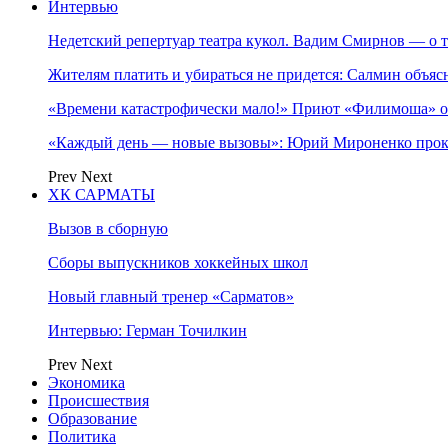
Интервью
Недетский репертуар театра кукол. Вадим Смирнов — о т
Жителям платить и убираться не придется: Салмин объя
«Времени катастрофически мало!» Приют «Филимоша» об
«Каждый день — новые вызовы»: Юрий Мироненко прок
Prev
Next
ХК САРМАТЫ
Вызов в сборную
Сборы выпускников хоккейных школ
Новый главный тренер «Сарматов»
Интервью: Герман Точилкин
Prev
Next
Экономика
Происшествия
Образование
Политика