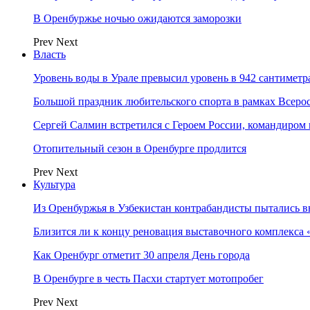
В Оренбуржье ночью ожидаются заморозки
Prev
Next
Власть
Уровень воды в Урале превысил уровень в 942 сантиметра
Большой праздник любительского спорта в рамках Всеро
Сергей Салмин встретился с Героем России, командиро
Отопительный сезон в Оренбурге продлится
Prev
Next
Культура
Из Оренбуржья в Узбекистан контрабандисты пытались в
Близится ли к концу реновация выставочного комплекса 
Как Оренбург отметит 30 апреля День города
В Оренбурге в честь Пасхи стартует мотопробег
Prev
Next