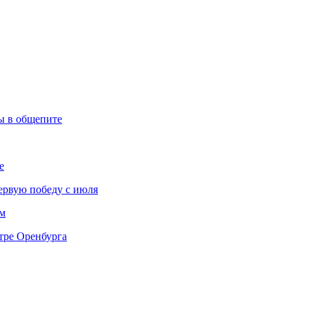
ы в общепите
е
ервую победу с июля
м
тре Оренбурга