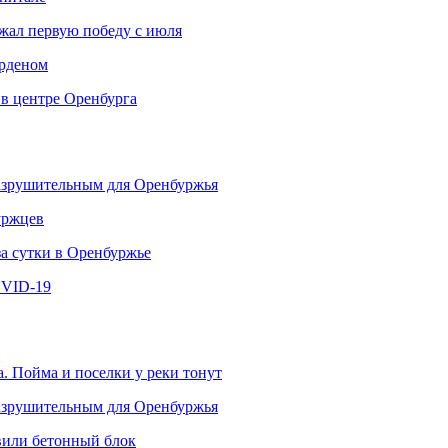
ржал первую победу с июля
рденом
 в центре Оренбурга
разрушительным для Оренбуржья
уржцев
за сутки в Оренбуржье
OVID-19
. Пойма и поселки у реки тонут
разрушительным для Оренбуржья
овили бетонный блок