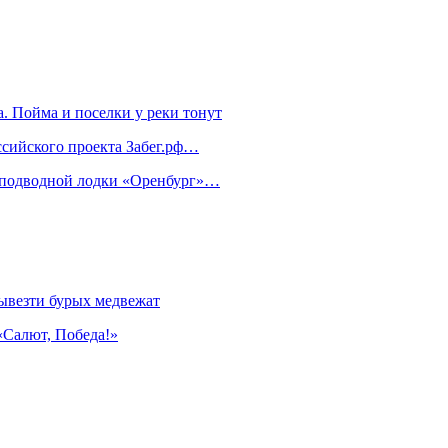
. Пойма и поселки у реки тонут
ссийского проекта Забег.рф…
м подводной лодки «Оренбург»…
ывезти бурых медвежат
«Салют, Победа!»