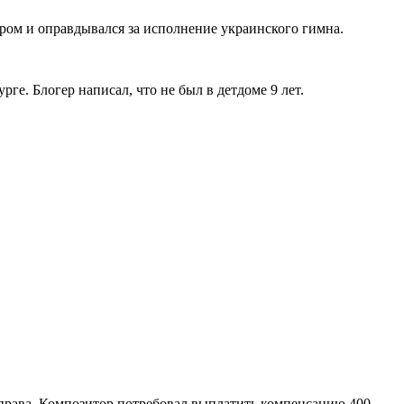
ором и оправдывался за исполнение украинского гимна.
ге. Блогер написал, что не был в детдоме 9 лет.
права. Композитор потребовал выплатить компенсацию 400