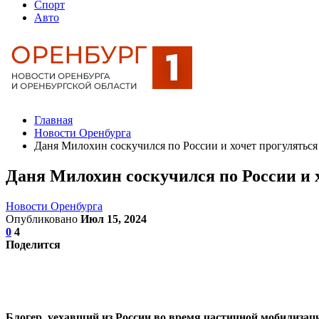
Спорт
Авто
Главная
Новости Оренбурга
Даня Милохин соскучился по России и хочет прогуляться
Даня Милохин соскучился по России и 
Новости Оренбурга
Опубликовано
Июл 15, 2024
0
4
Поделится
Блогер, уехавший из России во время частичной мобилизаци