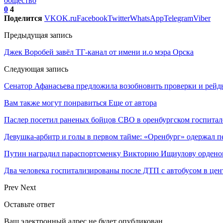
общество
0
4
Поделится
VK
OK.ru
Facebook
Twitter
WhatsApp
Telegram
Viber
Предыдущая запись
Джек Воробей завёл ТГ-канал от имени и.о мэра Орска
Следующая запись
Сенатор Афанасьева предложила возобновить проверки и рейд
Вам также могут понравиться
Еще от автора
Паслер посетил раненых бойцов СВО в оренбургском госпитал
Девушка-арбитр и голы в первом тайме: «Оренбург» одержал п
Путин наградил параспортсменку Викторию Ищиулову ордено
Два человека госпитализированы после ДТП с автобусом в цен
Prev
Next
Оставьте ответ
Ваш электронный адрес не будет опубликован.