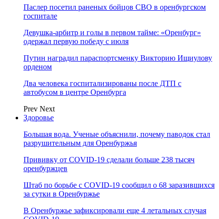
Паслер посетил раненых бойцов СВО в оренбургском
госпитале
Девушка-арбитр и голы в первом тайме: «Оренбург»
одержал первую победу с июля
Путин наградил параспортсменку Викторию Ищиулову
орденом
Два человека госпитализированы после ДТП с
автобусом в центре Оренбурга
Prev
Next
Здоровье
Большая вода. Ученые объяснили, почему паводок стал
разрушительным для Оренбуржья
Прививку от COVID-19 сделали больше 238 тысяч
оренбуржцев
Штаб по борьбе с СOVID-19 сообщил о 68 заразившихся
за сутки в Оренбуржье
В Оренбуржье зафиксировали еще 4 летальных случая