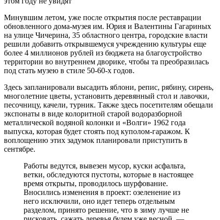
Минувшим летом, уже после открытия после реставрации
обновленного дома-музея им. Юрия и Валентины Гагариных
на улице Чичерина, 35 областного центра, городские власти
решили добавить открывшемуся учреждению культуры еще
более 4 миллионов рублей из бюджета на благоустройство
территории во внутреннем дворике, чтобы та преобразилась
под стать музею в стиле 50-60-х годов.
Здесь запланировали высадить яблони, репис, рябину, сирень,
многолетние цветы, установить деревянный стол и лавочки,
песочницу, качели, турник. Также здесь посетителям обещали
экспонаты в виде колоритной старой водоразборной
металлической водяной колонки и «Волги» 1962 года
выпуска, которая будет стоять под куполом-гаражом. К
воплощению этих задумок планировали приступить в
сентябре.
Работы ведутся, вывезен мусор, куски асфальта,
ветки, обследуются пустоты, которые в настоящее
время открыты, проводилось шурфование.
Вносились изменения в проект: озеленение из
него исключили, оно идет теперь отдельным
разделом, принято решение, что в зиму лучше не
рисковать, сажать деревья будем уже весной, —