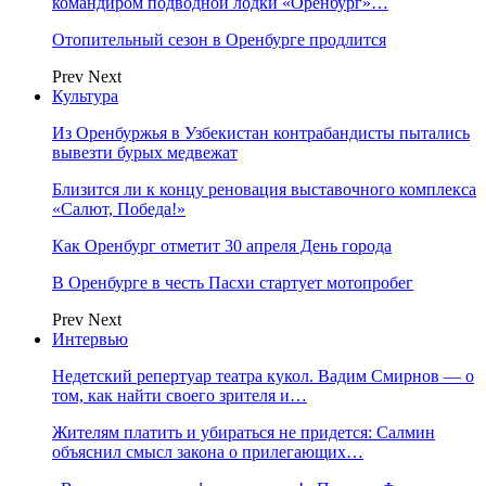
командиром подводной лодки «Оренбург»…
Отопительный сезон в Оренбурге продлится
Prev
Next
Культура
Из Оренбуржья в Узбекистан контрабандисты пытались
вывезти бурых медвежат
Близится ли к концу реновация выставочного комплекса
«Салют, Победа!»
Как Оренбург отметит 30 апреля День города
В Оренбурге в честь Пасхи стартует мотопробег
Prev
Next
Интервью
Недетский репертуар театра кукол. Вадим Смирнов — о
том, как найти своего зрителя и…
Жителям платить и убираться не придется: Салмин
объяснил смысл закона о прилегающих…