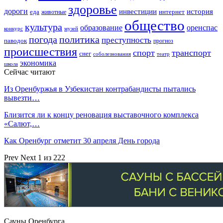
здоровье
дороги
инвестиции
история
еда
интернет
животные
общество
культура
образование
оренспас
конкурс
музей
погода
политика
преступность
паводок
прогноз
происшествия
спорт
транспорт
снег
соболезнования
театр
экономика
школа
Сейчас читают
Из Оренбуржья в Узбекистан контрабандисты пытались
вывезти…
Близится ли к концу реновация выставочного комплекса
«Салют,…
Как Оренбург отметит 30 апреля День города
Prev
Next
1 из 222
Сауны Оренбурга