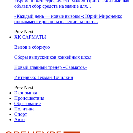
«Времени катастрофически мало!» Приют «Филимоша»
объявил сбор средств на здание для…
«Каждый день — новые вызовы»: Юрий Мироненко
прокомментировал назначение на пост…
Prev
Next
ХК САРМАТЫ
Вызов в сборную
Сборы выпускников хоккейных школ
Новый главный тренер «Сарматов»
Интервью: Герман Точилкин
Prev
Next
Экономика
Происшествия
Образование
Политика
Спорт
Авто