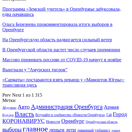
Программа «Земский учитель» в Оренбуржье забуксовала,
едва начавшись
Ольга Березнева прокомментировала итоги выборов в
Оренбурге
На Оренбургскую область надвигается сильный ветер
В Оренбургской области растет число случаев пневмонии
Массово прививать россиян от COVID-19 начнут в ноябре
Выиграли у “Амурских тигров”
«Сарматы» постараются взять реванш у «Мамонтов Югры»:
трансляция здесь
Prev
Next
1 из 1 315
Метки
Администрация Оренбурга
Авто
Армия
Абдулино
Власть
Город
Гай
Бузулук
Вступайте в сообщество «Новости Оренбурга»
КОРОНАВИРУС
Оренбург
Новости
Оренбургская область
главное
выборы
деньги
дети
диванный урбанист
донор