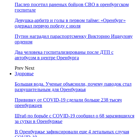
Паслер посетил раненых бойцов СВО в оренбургском
госпитале
Девушка-арбитр и голы в первом тайме: «Оренбург»
одержал первую победу с июля
Путин наградил параспортсменку Викторию Ищиулову
орденом
Два человека госпитализированы после ДТП с
автобусом в центре Оренбурга
Prev
Next
Здоровье
Большая вода. Ученые объяснили, почему паводок стал
разрушительным для Оренбуржья
Прививку от COVID-19 сделали больше 238 тысяч
оренбуржцев
Штаб по борьбе с СOVID-19 сообщил о 68 заразившихся
за сутки в Оренбуржье
В Оренбуржье зафиксировали еще 4 летальных случая