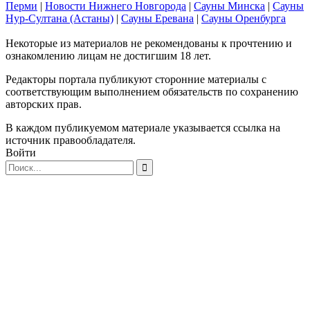
Перми
|
Новости Нижнего Новгорода
|
Сауны Минска
|
Сауны
Нур-Султана (Астаны)
|
Сауны Еревана
|
Сауны Оренбурга
Некоторые из материалов не рекомендованы к прочтению и
ознакомлению лицам не достигшим 18 лет.
Редакторы портала публикуют сторонние материалы с
соответствующим выполнением обязательств по сохранению
авторских прав.
В каждом публикуемом материале указывается ссылка на
источник правообладателя.
Войти