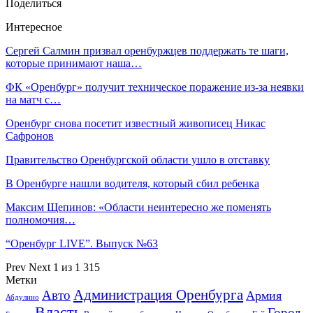
Поделиться
Интересное
Сергей Салмин призвал оренбуржцев поддержать те шаги,
которые принимают наша…
ФК «Оренбург» получит техническое поражение из-за неявки
на матч с…
Оренбург снова посетит известный живописец Никас
Сафронов
Правительство Оренбургской области ушло в отставку
В Оренбурге нашли водителя, который сбил ребенка
Максим Щепинов: «Области неинтересно же поменять
полномочия…
“Оренбург LIVE”. Выпуск №63
Prev
Next
1 из 1 315
Метки
Администрация Оренбурга
Авто
Армия
Абдулино
Власть
Город