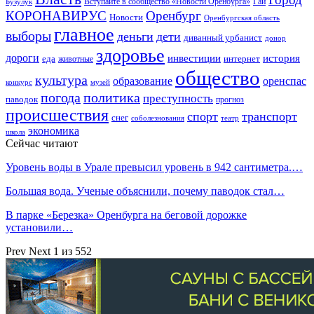
Гай
Бузулук
Вступайте в сообщество «Новости Оренбурга»
КОРОНАВИРУС
Оренбург
Новости
Оренбургская область
главное
выборы
деньги
дети
диванный урбанист
донор
здоровье
дороги
инвестиции
история
еда
интернет
животные
общество
культура
образование
оренспас
конкурс
музей
погода
политика
преступность
паводок
прогноз
происшествия
спорт
транспорт
снег
соболезнования
театр
экономика
школа
Сейчас читают
Уровень воды в Урале превысил уровень в 942 сантиметра.…
Большая вода. Ученые объяснили, почему паводок стал…
В парке «Березка» Оренбурга на беговой дорожке
установили…
Prev
Next
1 из 552