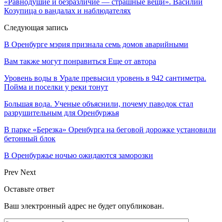
«Равнодушие и безразличие — страшные вещи». Василий
Козупица о вандалах и наблюдателях
Следующая запись
В Оренбурге мэрия признала семь домов аварийными
Вам также могут понравиться
Еще от автора
Уровень воды в Урале превысил уровень в 942 сантиметра.
Пойма и поселки у реки тонут
Большая вода. Ученые объяснили, почему паводок стал
разрушительным для Оренбуржья
В парке «Березка» Оренбурга на беговой дорожке установили
бетонный блок
В Оренбуржье ночью ожидаются заморозки
Prev
Next
Оставьте ответ
Ваш электронный адрес не будет опубликован.