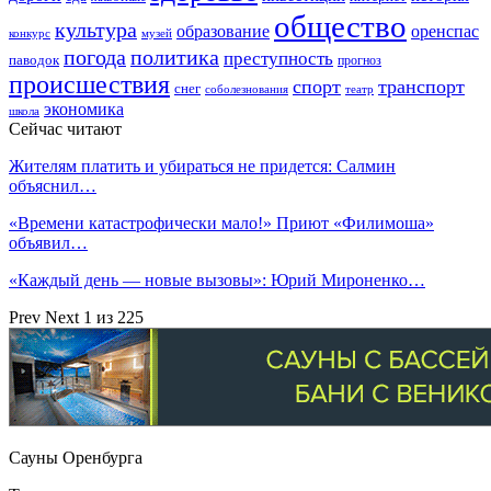
общество
культура
образование
оренспас
конкурс
музей
погода
политика
преступность
паводок
прогноз
происшествия
спорт
транспорт
снег
соболезнования
театр
экономика
школа
Сейчас читают
Жителям платить и убираться не придется: Салмин
объяснил…
«Времени катастрофически мало!» Приют «Филимоша»
объявил…
«Каждый день — новые вызовы»: Юрий Мироненко…
Prev
Next
1 из 225
Сауны Оренбурга