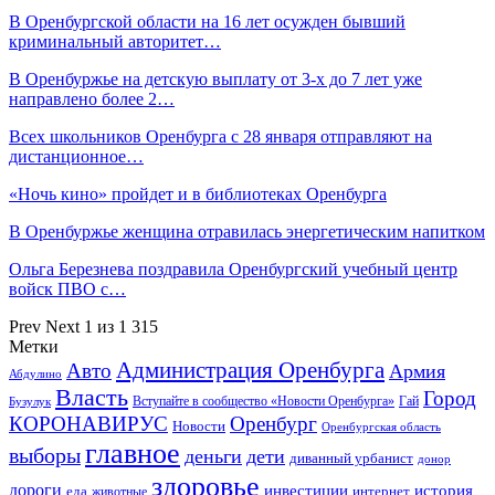
В Оренбургской области на 16 лет осужден бывший
криминальный авторитет…
В Оренбуржье на детскую выплату от 3-х до 7 лет уже
направлено более 2…
Всех школьников Оренбурга с 28 января отправляют на
дистанционное…
«Ночь кино» пройдет и в библиотеках Оренбурга
В Оренбуржье женщина отравилась энергетическим напитком
Ольга Березнева поздравила Оренбургский учебный центр
войск ПВО с…
Prev
Next
1 из 1 315
Метки
Администрация Оренбурга
Авто
Армия
Абдулино
Власть
Город
Гай
Бузулук
Вступайте в сообщество «Новости Оренбурга»
КОРОНАВИРУС
Оренбург
Новости
Оренбургская область
главное
выборы
деньги
дети
диванный урбанист
донор
здоровье
дороги
инвестиции
история
еда
интернет
животные