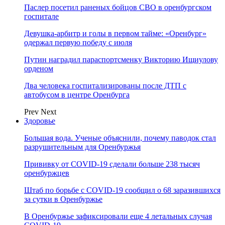
Паслер посетил раненых бойцов СВО в оренбургском
госпитале
Девушка-арбитр и голы в первом тайме: «Оренбург»
одержал первую победу с июля
Путин наградил параспортсменку Викторию Ищиулову
орденом
Два человека госпитализированы после ДТП с
автобусом в центре Оренбурга
Prev
Next
Здоровье
Большая вода. Ученые объяснили, почему паводок стал
разрушительным для Оренбуржья
Прививку от COVID-19 сделали больше 238 тысяч
оренбуржцев
Штаб по борьбе с СOVID-19 сообщил о 68 заразившихся
за сутки в Оренбуржье
В Оренбуржье зафиксировали еще 4 летальных случая