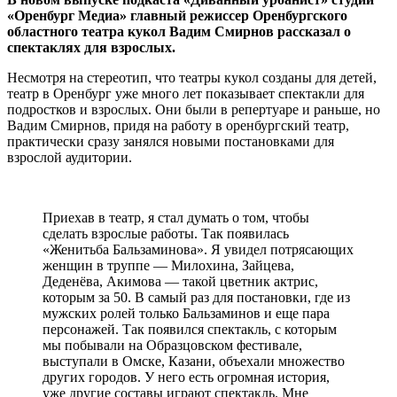
«Оренбург Медиа» главный режиссер Оренбургского
областного театра кукол Вадим Смирнов
рассказал о
спектаклях для взрослых.
Несмотря на стереотип, что театры кукол созданы для детей,
театр в Оренбург уже много лет показывает спектакли для
подростков и взрослых. Они были в репертуаре и раньше, но
Вадим Смирнов, придя на работу в оренбургский театр,
практически сразу занялся новыми постановками для
взрослой аудитории.
Приехав в театр, я стал думать о том, чтобы
сделать взрослые работы. Так появилась
«Женитьба Бальзаминова». Я увидел потрясающих
женщин в труппе — Милохина, Зайцева,
Деденёва, Акимова — такой цветник актрис,
которым за 50. В самый раз для постановки, где из
мужских ролей только Бальзаминов и еще пара
персонажей. Так появился спектакль, с которым
мы побывали на Образцовском фестивале,
выступали в Омске, Казани, объехали множество
других городов. У него есть огромная история,
уже другие составы играют спектакль. Мне