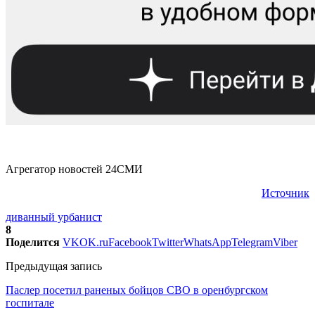
Агрегатор новостей 24СМИ
Источник
диванный урбанист
8
Поделится
VK
OK.ru
Facebook
Twitter
WhatsApp
Telegram
Viber
Предыдущая запись
Паслер посетил раненых бойцов СВО в оренбургском
госпитале